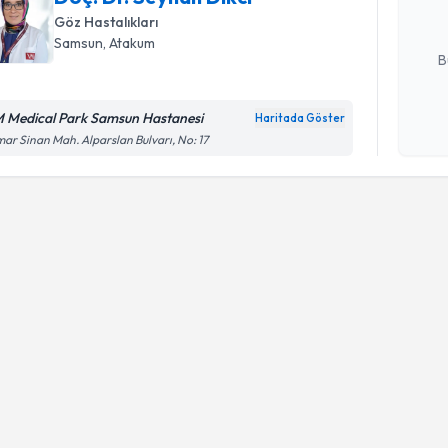
Göz Hastalıkları
E-posta Ad
Samsun
, Atakum
B
 Medical Park Samsun Hastanesi
Haritada Göster
Kişisel
ar Sinan Mah. Alparslan Bulvarı, No: 17
okudum
işlenm