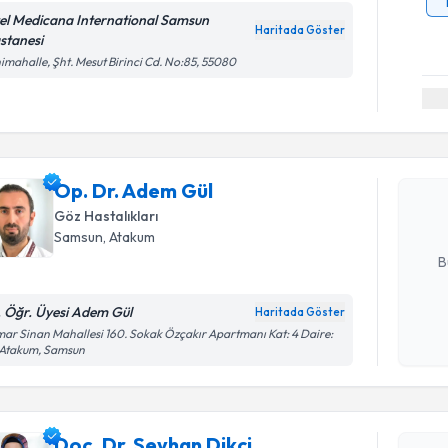
el Medicana International Samsun
Haritada Göster
stanesi
imahalle, Şht. Mesut Birinci Cd. No:85, 55080
Randevu T
Op. Dr. A
uzmandan ra
Op. Dr. Adem Gül
posta ile bi
Göz Hastalıkları
E-posta Ad
Samsun
, Atakum
B
. Öğr. Üyesi Adem Gül
Haritada Göster
Randevu T
Kişisel
ar Sinan Mahallesi 160. Sokak Özçakır Apartmanı Kat: 4 Daire:
 Atakum, Samsun
okudum
işlenm
Doç. Dr. S
Size bu uzm
Doç. Dr. Seyhan Dikci
hazırlandığ