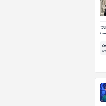
Dür
laze
Sa
19 