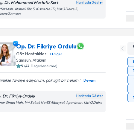
ç. Dr. Muhammed Mustafa Kurt
Haritada Göster
fez Mah. Atatürk Blv. 5. Kısım No:112, Kat:3 Daire:5,
akum/Samsun
Op. Dr. Fikriye Ordulu
Göz Hastalıkları
+
1
diğer
Samsun
, Atakum
5
(
47
Değerlendirme)
inlikle tavsiye ediyorum, çok ilgili bir hekim.
Devamı
. Dr. Fikriye Ordulu
Haritada Göster
ar Sinan Mah. 144 Sokak No:33 Albayrak Apartmanı Kat :2 Daire