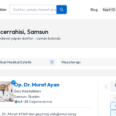
ikler
Blog
Kayıt Ol
f cerrahisi, Samsun
edavisi yapan doktor - uzman bulundu
fikalı Medikal Estetik
Mezoterapi
2
Op. Dr. Murat Ayan
Göz Hastalıkları
Samsun
, İlkadım
4.9
(
35
Değerlendirme)
. Dr. Murat AYAN dan geçirmiş olduğumuz süreç