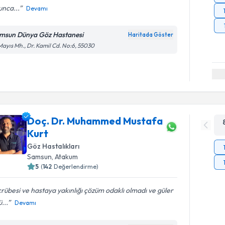
unca...
Devamı
msun Dünya Göz Hastanesi
Haritada Göster
Mayıs Mh., Dr. Kamil Cd. No:6, 55030
Doç. Dr. Muhammed Mustafa
Kurt
Göz Hastalıkları
Samsun
, Atakum
5
(
142
Değerlendirme)
rübesi ve hastaya yakınlığı çözüm odaklı olmadı ve güler
ü...
Devamı