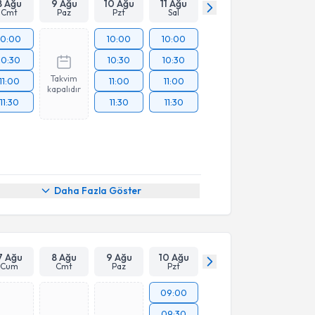
8 Ağu
9 Ağu
10 Ağu
11 Ağu
Cmt
Paz
Pzt
Sal
10:00
10:00
10:00
10:30
10:30
10:30
Takvim
11:00
11:00
11:00
kapalıdır
11:30
11:30
11:30
Daha Fazla Göster
7 Ağu
8 Ağu
9 Ağu
10 Ağu
Cum
Cmt
Paz
Pzt
09:00
09:30