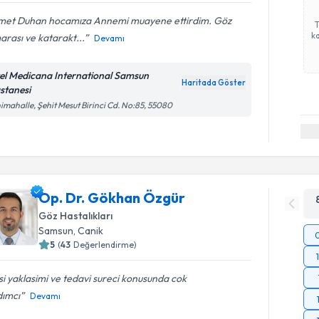
et Duhan hocamıza Annemi muayene ettirdim. Göz
ka
rası ve katarakt...
Devamı
el Medicana International Samsun
Haritada Göster
stanesi
imahalle, Şehit Mesut Birinci Cd. No:85, 55080
Op. Dr. Gökhan Özgür
Göz Hastalıkları
Samsun
, Canik
5
(
43
Değerlendirme)
isi yaklasimi ve tedavi sureci konusunda cok
dımcı
Devamı