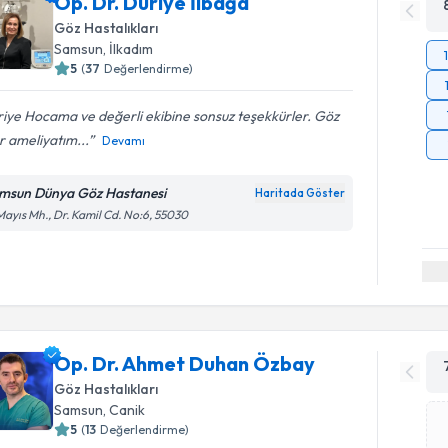
Op. Dr. Düriye İlbağa
Göz Hastalıkları
Samsun
, İlkadım
5
(
37
Değerlendirme)
iye Hocama ve değerli ekibine sonsuz teşekkürler. Göz
r ameliyatım...
Devamı
msun Dünya Göz Hastanesi
Haritada Göster
Mayıs Mh., Dr. Kamil Cd. No:6, 55030
Op. Dr. Ahmet Duhan Özbay
Göz Hastalıkları
Samsun
, Canik
5
(
13
Değerlendirme)