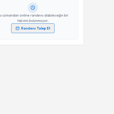
resiniz
u uzmandan online randevu alabileceğin bir
takvimi bulunmuyor.
Randevu Talep Et
 verilerimin işlenmesine ilişkin
Aydınlatma Metni
'ni
 ve kişisel verilerimin belirtilen kapsamda
esini kabul ediyorum.
Takvim Talebini Gönder