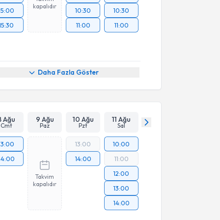
kapalıdır
15:00
10:30
10:30
15:30
11:00
11:00
Daha Fazla Göster
8 Ağu
9 Ağu
10 Ağu
11 Ağu
Cmt
Paz
Pzt
Sal
13:00
13:00
10:00
14:00
14:00
11:00
12:00
Takvim
kapalıdır
13:00
14:00