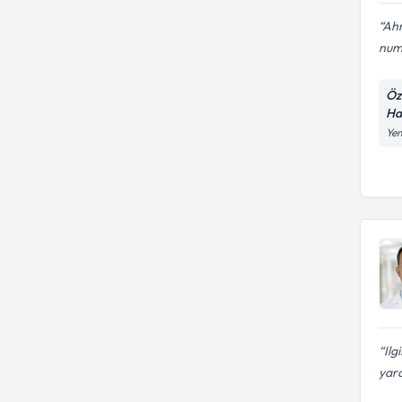
Ahm
numa
Öz
Ha
Yen
Ilg
yar