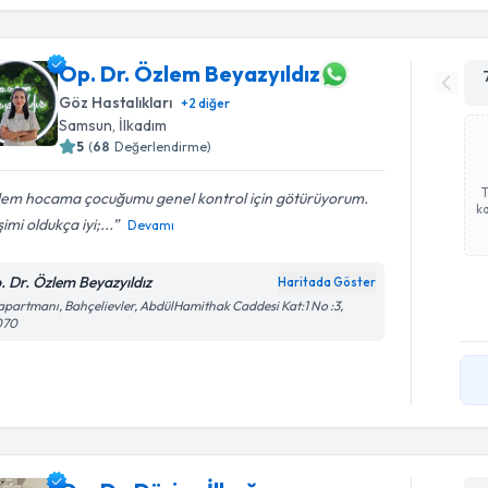
Op. Dr. Özlem Beyazyıldız
Göz Hastalıkları
+
2
diğer
Samsun
, İlkadım
5
(
68
Değerlendirme)
lem hocama çocuğumu genel kontrol için götürüyorum.
ka
işimi oldukça iyi;...
Devamı
. Dr. Özlem Beyazyıldız
Haritada Göster
apartmanı, Bahçelievler, AbdülHamithak Caddesi Kat:1 No :3,
070