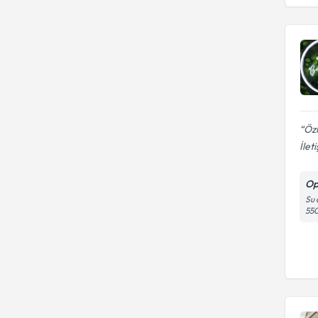
Öz
İlet
Op
Su 
55