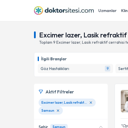
Uzmanlar
Klin
Excimer lazer, Lasik refrakti
Toplam
9
Excimer lazer, Lasik refraktif cerrahisi
t
İlgili Branşlar
Göz Hastalıkları
Serti
9
Aktif Filtreler
Excimer lazer, Lasik refraktif cerrahisi
Samsun
Op
Şehir
Samsun