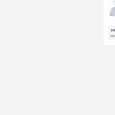
VM
Mim