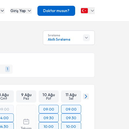
Giriş Yap
Doktor musun?
Sıralama
Akıllı Sıralama
1
8 Ağu
9 Ağu
10 Ağu
11 Ağu
Cmt
Paz
Pzt
Sal
09:00
09:00
09:00
14:00
09:30
09:30
14:30
10:00
10:00
Takvim