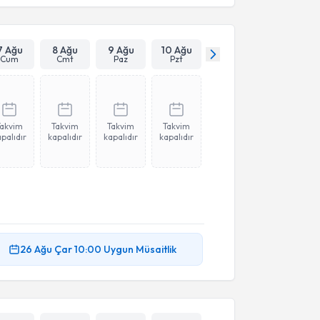
7 Ağu
8 Ağu
9 Ağu
10 Ağu
Cum
Cmt
Paz
Pzt
Takvim
Takvim
Takvim
Takvim
palıdır
kapalıdır
kapalıdır
kapalıdır
26 Ağu
Çar
10:00
Uygun Müsaitlik