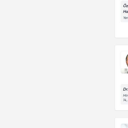
Öz
Ha
Yen
Dr
Mim
14,