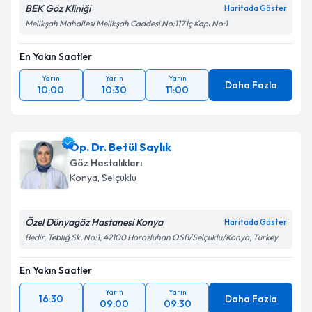
BEK Göz Kliniği
Haritada Göster
Melikşah Mahallesi Melikşah Caddesi No:117 İç Kapı No:1
En Yakın Saatler
Yarın
Yarın
Yarın
Daha Fazla
10:00
10:30
11:00
Op. Dr. Betül Saylık
Göz Hastalıkları
Konya
, Selçuklu
Özel Dünyagöz Hastanesi Konya
Haritada Göster
Bedir, Tebliğ Sk. No:1, 42100 Horozluhan OSB/Selçuklu/Konya, Turkey
En Yakın Saatler
Yarın
Yarın
16:30
Daha Fazla
09:00
09:30