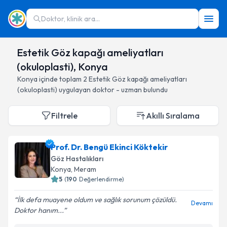
Doktor, klinik ara...
Estetik Göz kapağı ameliyatları
(okuloplasti), Konya
Konya
içinde toplam
2
Estetik Göz kapağı ameliyatları
(okuloplasti)
uygulayan doktor - uzman bulundu
Filtrele
Akıllı Sıralama
Prof. Dr. Bengü Ekinci Köktekir
Göz Hastalıkları
Konya
, Meram
5
(
190
Değerlendirme)
İlk defa muayene oldum ve sağlık sorunum çözüldü.
Devamı
Doktor hanım...