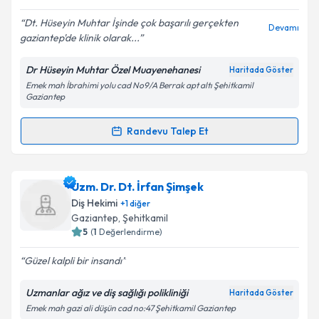
E-posta Adresiniz
Dt. Hüseyin Muhtar İşinde çok başarılı gerçekten
Devamı
gaziantep'de klinik olarak...
Dr Hüseyin Muhtar Özel Muayenehanesi
Haritada Göster
Kişisel verilerimin işlenmesine ilişkin
Aydınlatma
Emek mah İbrahimi yolu cad No9/A Berrak apt altı Şehitkamil
Metni
'ni okudum ve kişisel verilerimin belirtilen
Gaziantep
kapsamda işlenmesini kabul ediyorum.
Randevu Talep Et
Randevu Takvimi Talebi
Takvim Talebini Gönder
Dt. Hüseyin Muhtar
için randevu takvimi talebi
Uzm. Dr. Dt. İrfan Şimşek
oluşturun. Size bu uzmandan randevu almanız için bir
Diş Hekimi
+
1
diğer
takvim hazırlandığında e-posta ile bilgilendireceğiz.
Gaziantep
, Şehitkamil
5
(
1
Değerlendirme)
E-posta Adresiniz
Güzel kalpli bir insandı
Uzmanlar ağız ve diş sağlığı polikliniği
Haritada Göster
Emek mah gazi ali düşün cad no:47 Şehitkamil Gaziantep
Kişisel verilerimin işlenmesine ilişkin
Aydınlatma