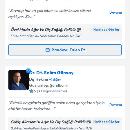
E-posta Adresiniz
Zeynep hanım çok kibar ve sabırla size süreci
Devamı
açıklıyor. Siz...
Özel Moda Ağız Ve Diş Sağlığı Polikliniği
Haritada Göster
Emek Mahallesi Ali Nadi Ünler Caddesi No:54F
Kişisel verilerimin işlenmesine ilişkin
Aydınlatma
Metni
'ni okudum ve kişisel verilerimin belirtilen
kapsamda işlenmesini kabul ediyorum.
Randevu Talep Et
Randevu Takvimi Talebi
Takvim Talebini Gönder
Uzm. Dt. Zeynep Çifçi
için randevu takvimi talebi
Dr. Dt. Selim Günsoy
oluşturun. Size bu uzmandan randevu almanız için bir
Diş Hekimi
+
1
diğer
takvim hazırlandığında e-posta ile bilgilendireceğiz.
Gaziantep
, Şehitkamil
5
(
3
Değerlendirme)
E-posta Adresiniz
Estetik kaygılarla gittiğim selim hoca gerçekten işinin
Devamı
ehli bir hekim.tedavime...
Gülüş Akademisi Ağız Ve Diş Sağlığı Polikliniği
Haritada Göster
Kişisel verilerimin işlenmesine ilişkin
Aydınlatma
Batıkent mahallesi Hasan Celal Güzel Bulvarı No:114/B
Metni
'ni okudum ve kişisel verilerimin belirtilen