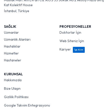
Maslak Mah. Ahi Evran Cd. A.O.S 55 Sokak No:2 Aksoy Plaza Giriş
Kat Kolektif House
İstanbul, Türkiye
SAĞLIK
PROFESYONELLER
Uzmanlar
Doktorlar İçin
Uzmanlık Alanları
Web Siteniz İçin
Hastalıklar
Kariyer
İşe Alım
Hizmetler
Hastaneler
KURUMSAL
Hakkımızda
Bize Ulaşın
Gizlilik Politikası
Google Takvim Entegrasyonu