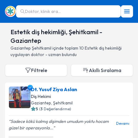
Doktor, klinik ara...
Estetik diş hekimliği, Şehitkamil -
Gaziantep
Gaziantep
Şehitkamil
içinde toplam
10
Estetik diş hekimliği
uygulayan doktor - uzman bulundu
Filtrele
Akıllı Sıralama
Dt. Yusuf Ziya Aslan
Diş Hekimi
Gaziantep
, Şehitkamil
5
(
3
Değerlendirme)
Sadece kökü kalmış dişimden umudum yoktu hocam
Devamı
güzel bir operasyonla...