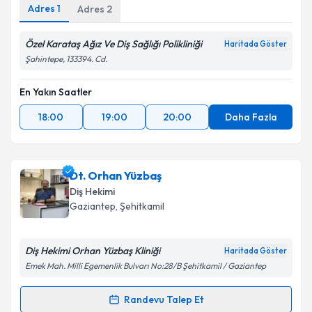
Adres
1
Adres
2
Özel Karataş Ağız Ve Diş Sağlığı Polikliniği
Haritada Göster
Şahintepe, 133394. Cd.
En Yakın Saatler
18:00
19:00
20:00
Daha Fazla
Dt. Orhan Yüzbaş
Diş Hekimi
Gaziantep
, Şehitkamil
Diş Hekimi Orhan Yüzbaş Kliniği
Haritada Göster
Emek Mah. Milli Egemenlik Bulvarı No:28/B Şehitkamil / Gaziantep
Randevu Talep Et
Randevu Takvimi Talebi