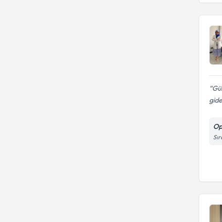
Gül
gid
Op
Sır