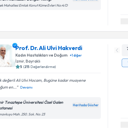
k Mahallesi Emlak Konut Küme Evleri No:4/D
Prof. Dr. Ali Ulvi Hakverdi
Kadın Hastalıkları ve Doğum
+
1
diğer
İzmir
, Bayraklı
5
(
215
Değerlendirme)
k değerli Ali Ulvi Hocam, Bugüne kadar muayene
uğum en...
Devamı
mir Tınaztepe Üniversitesi Özel Galen
Haritada Göster
stanesi
avkuyu Mah. 250. Sok. No: 23