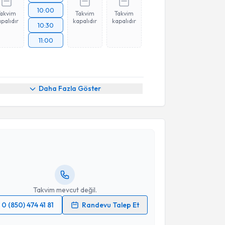
10:00
Takvim
Takvim
Takvim
palıdır
kapalıdır
kapalıdır
10:30
11:00
Daha Fazla Göster
akvimi Talebi
ansu Kübra Ektaş
için randevu takvimi talebi
Size bu uzmandan randevu almanız için bir takvim
ında e-posta ile bilgilendireceğiz.
resiniz
Takvim mevcut değil.
0 (850) 474 41 81
Randevu Talep Et
 verilerimin işlenmesine ilişkin
Aydınlatma Metni
'ni