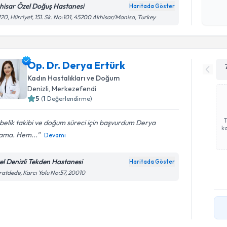
okudum
hisar Özel Doğuş Hastanesi
Haritada Göster
işlenm
20, Hürriyet, 151. Sk. No:101, 45200 Akhisar/Manisa, Turkey
Op. Dr. Derya Ertürk
Kadın Hastalıkları ve Doğum
Denizli
, Merkezefendi
5
(
1
Değerlendirme)
elik takibi ve doğum süreci için başvurdum Derya
ka
ama. Hem...
Devamı
el Denizli Tekden Hastanesi
Haritada Göster
atdede, Karcı Yolu No:57, 20010