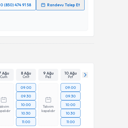
0 (850) 474 91 58
Randevu Talep Et
 verilerimin işlenmesine ilişkin
Aydınlatma Metni
'ni
 ve kişisel verilerimin belirtilen kapsamda
esini kabul ediyorum.
Takvim Talebini Gönder
7 Ağu
8 Ağu
9 Ağu
10 Ağu
Cum
Cmt
Paz
Pzt
09:00
09:00
09:30
09:30
10:00
10:00
Takvim
Takvim
palıdır
kapalıdır
10:30
10:30
11:00
11:00