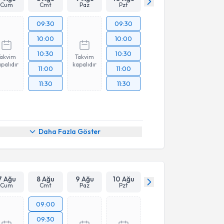
Cum
Cmt
Paz
Pzt
09:30
09:30
10:00
10:00
10:30
10:30
Takvim
Takvim
palıdır
kapalıdır
11:00
11:00
11:30
11:30
Daha Fazla Göster
7 Ağu
8 Ağu
9 Ağu
10 Ağu
Cum
Cmt
Paz
Pzt
09:00
09:30