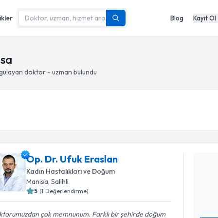
ikler
Blog
Kayıt Ol
isa
gulayan doktor - uzman bulundu
Randevu T
Op. Dr. U
Op. Dr. Ufuk Eraslan
bu uzmandan
Kadın Hastalıkları ve Doğum
posta ile bi
Manisa
, Salihli
5
(
1
Değerlendirme)
E-posta Ad
ktorumuzdan çok memnunum. Farklı bir şehirde doğum