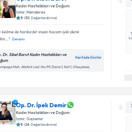
Kadın Hastalıkları ve Doğum
İzmir
, Menderes
5
(
30
Değerlendirme)
 kelime ile harika bir insan hocam iyiki denk
ka
im...
Devamı
. Dr. Sibel Barut Kadın Hastalıkları ve
Haritada Göster
oğum
ımpaşa Mah. Atatürk cad. No:99, Daire:1, Kat:1, Olsa plaza,
Op. Dr. İpek Demir
Kadın Hastalıkları ve Doğum
İzmir
, Gaziemir
5
(
26
Değerlendirme)