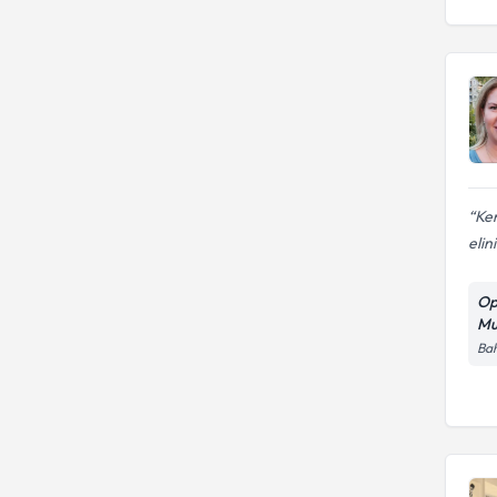
Ken
elin
Op
Mu
Bah