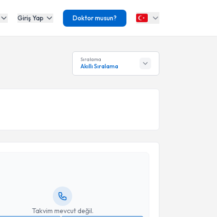
Giriş Yap
Doktor musun?
Sıralama
Akıllı Sıralama
akvimi Talebi
fuk Eraslan
için randevu takvimi talebi oluşturun. Size
 randevu almanız için bir takvim hazırlandığında e-
lgilendireceğiz.
resiniz
Takvim mevcut değil.