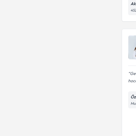
Ak
452
Geb
hoc
Öz
Mur