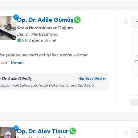
Op. Dr. Adile Gümüş
Kadın Hastalıkları ve Doğum
Denizli
, Merkezefendi
5
(
1
Değerlendirme)
er yüzlü ve alanında çok iyi her zaman yıllardır
ka
erim
Devamı
.Dr.Adile Gümüş
Haritada Göster
akpılar mah Saltak cad. No:38 Dokumacılar apt. Kat 3 Da 5
Op. Dr. Alev Timur