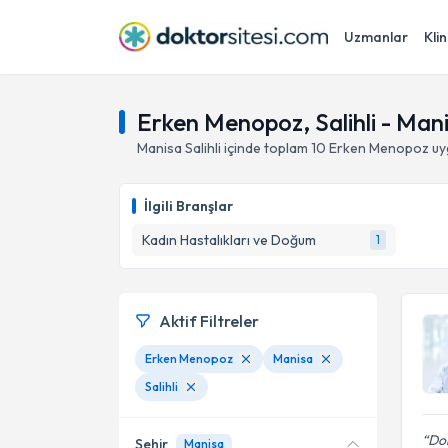
Uzmanlar
Klin
Erken Menopoz, Salihli - Man
Manisa
Salihli
içinde toplam
10
Erken Menopoz
uy
İlgili Branşlar
Kadın Hastalıkları ve Doğum
1
Aktif Filtreler
Erken Menopoz
Manisa
Salihli
Do
Şehir
Manisa