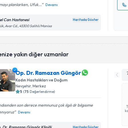
ayı planlarken, Ufuk...
Devamı
Kişisel
okudum
el Can Hastanesi
Haritada Göster
işlenm
ük, Avar Cd., 45300 Salihli/Manisa
enize yakın diğer uzmanlar
Op. Dr. Ramazan Güngör
Kadın Hastalıkları ve Doğum
Nevşehir
, Merkez
5
(
75
Değerlendirme)
dısınden son derece memnunuz çok ılgılı dr bılgısıme
ka
enıyoruz
Devamı
. Dr. Ramazan Güngör Kliniği
Haritada Göster