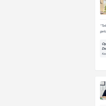
Tek
geld
Op
D
Kas