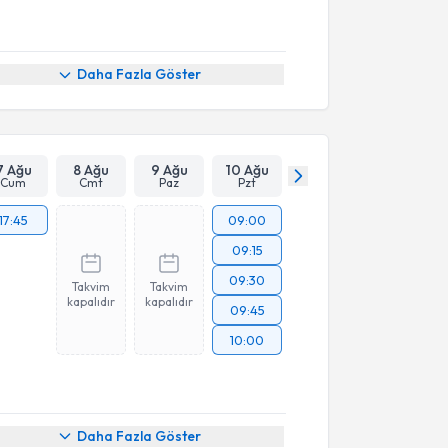
Daha Fazla Göster
7 Ağu
8 Ağu
9 Ağu
10 Ağu
Cum
Cmt
Paz
Pzt
17:45
09:00
09:15
09:30
Takvim
Takvim
kapalıdır
kapalıdır
09:45
10:00
Daha Fazla Göster