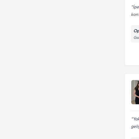
İpe
kont
Op
Gaz
Yak
geli