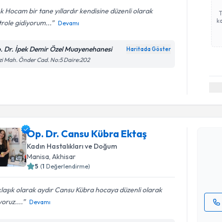
k Hocam bir tane yıllardır kendisine düzenli olarak
ka
role gidiyorum...
Devamı
. Dr. İpek Demir Özel Muayenehanesi
Haritada Göster
i Mah. Önder Cad. No:5 Daire:202
Randevu T
Op. Dr. C
Op. Dr. Cansu Kübra Ektaş
oluşturun. 
Kadın Hastalıkları ve Doğum
hazırlandığ
Manisa
, Akhisar
5
(
1
Değerlendirme)
E-posta Ad
laşık olarak aydır Cansu Kübra hocaya düzenli olarak
yoruz....
Devamı
Kişisel