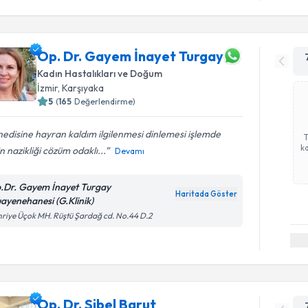
Op. Dr. Gayem İnayet Turgay
Kadın Hastalıkları ve Doğum
İzmir
, Karşıyaka
5
(
165
Değerlendirme)
edisine hayran kaldım ilgilenmesi dinlemesi işlemde
ka
in nazikliği cözüm odaklı...
Devamı
.Dr. Gayem İnayet Turgay
Haritada Göster
ayenehanesi (G.Klinik)
riye Üçok MH. Rüştü Şardağ cd. No.44 D.2
Op. Dr. Sibel Barut