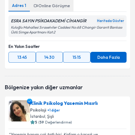
Adres
1
Online Görüşme
ESRA SAYIN PSİKOAKADEMİ CİHANGİR
Haritada Göster
Kuloğlu Mahallesi Sıraselviler Caddesi No:68 Cihangir Garanti Bankası
Üstü Simge Apartmanı Kat:2
En Yakın Saatler
13:45
14:30
15:15
Daha Fazla
Bölgenize yakın diğer uzmanlar
Klinik Psikolog Yasemin Mısırlı
Psikoloji
+
1
diğer
İstanbul
, Şişli
5
(
59
Değerlendirme)
Yasemin hanım çok tatlı biri. Kafam o karışık ve