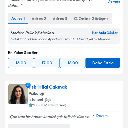
Devamı
daha...
Adres
1
Adres
2
Adres
3
Online Görüşme
Modern Psikoloji Merkezi
Haritada Göster
Ortaklar Caddesi Sabah Apartmanı No:3 D:3 Mecidiyeköy Meydan
En Yakın Saatler
16:00
17:00
18:00
Daha Fazla
Psk. Hilal Çakmak
Psikoloji
İstanbul
, Şişli
5
(
8
Değerlendirme)
Devamı
Çok tatlı bir hanım kendisi çok tatlı bir dille ve...