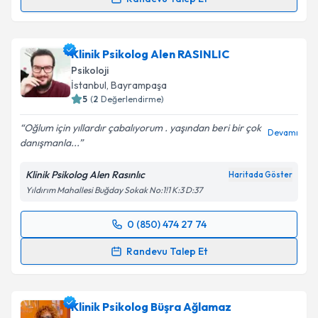
Klinik Psikolog Nurçin Eğercioğlu Gösterişli
için
randevu takvimi talebi oluşturun. Size bu uzmandan
Klinik Psikolog Alen RASINLIC
randevu almanız için bir takvim hazırlandığında e-
posta ile bilgilendireceğiz.
Psikoloji
İstanbul
, Bayrampaşa
E-posta Adresiniz
5
(
2
Değerlendirme)
Oğlum için yıllardır çabalıyorum . yaşından beri bir çok
Devamı
danışmanla...
Kişisel verilerimin işlenmesine ilişkin
Aydınlatma
Klinik Psikolog Alen Rasınlıc
Haritada Göster
Metni
'ni okudum ve kişisel verilerimin belirtilen
Yıldırım Mahallesi Buğday Sokak No:1!1 K:3 D:37
kapsamda işlenmesini kabul ediyorum.
0 (850) 474 27 74
Randevu Takvimi Talebi
Takvim Talebini Gönder
Randevu Talep Et
Klinik Psikolog Alen RASINLIC
için randevu takvimi
talebi oluşturun. Size bu uzmandan randevu almanız
Klinik Psikolog Büşra Ağlamaz
için bir takvim hazırlandığında e-posta ile