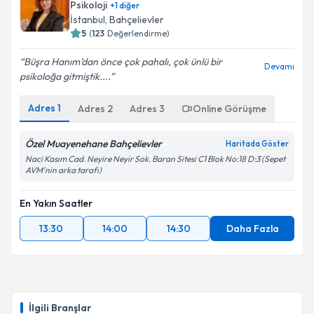
bilgilendireceğiz.
Psikoloji
+
1
diğer
İstanbul
, Bahçelievler
E-posta Adresiniz
5
(
123
Değerlendirme)
Büşra Hanım’dan önce çok pahalı, çok ünlü bir
Devamı
psikoloğa gitmiştik....
Kişisel verilerimin işlenmesine ilişkin
Aydınlatma
Adres
1
Adres
2
Adres
3
Online Görüşme
Metni
'ni okudum ve kişisel verilerimin belirtilen
kapsamda işlenmesini kabul ediyorum.
Özel Muayenehane Bahçelievler
Haritada Göster
Naci Kasım Cad. Neyire Neyir Sok. Baran Sitesi C1 Blok No:18 D:3 (Sepet
AVM'nin arka tarafı)
Takvim Talebini Gönder
En Yakın Saatler
13:30
14:00
14:30
Daha Fazla
İlgili Branşlar