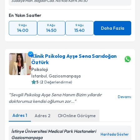
Suadiye Mah. Bağdat Cad. No:456 Kat:4 34730
En Yakın Saatler
9 Ağu
9 Ağu
9 Ağu
Daha Fazla
14:00
14:50
15:40
Klinik Psikolog Ayşe Sena Sarıdoğan
Öztürk
Psikoloji
İstanbul
, Gaziosmanpaşa
5
(
2
Değerlendirme)
Sevgili Psikolog Ayşe Sena Hanım Bizim yıllardır
Devamı
doktorumuz kendisi oğlumun zor...
Adres
1
Adres
2
Online Görüşme
İstinye Üniversitesi Medical Park Hastaneleri
Haritada Göster
Gaziosmanpaşa