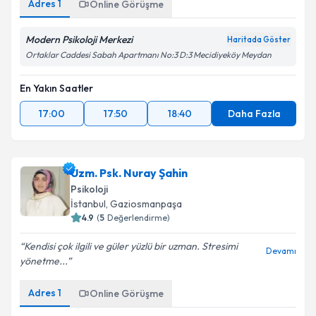
Adres
1
Online Görüşme
Modern Psikoloji Merkezi
Haritada Göster
Ortaklar Caddesi Sabah Apartmanı No:3 D:3 Mecidiyeköy Meydan
En Yakın Saatler
17:00
17:50
18:40
Daha Fazla
Uzm. Psk. Nuray Şahin
Psikoloji
İstanbul
, Gaziosmanpaşa
4.9
(
5
Değerlendirme)
Kendisi çok ilgili ve güler yüzlü bir uzman. Stresimi
Devamı
yönetme...
Adres
1
Online Görüşme