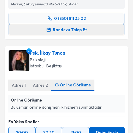
Merkez, Çukurçeşme Cd. No:57 D:59, 34250
0 (850) 811 35 02
Randevu Takvimi Talebi
Randevu Talep Et
Klinik Psikolog Ayşe Sena Sarıdoğan Öztürk
için
randevu takvimi talebi oluşturun. Size bu uzmandan
Psk. İlkay Tunca
randevu almanız için bir takvim hazırlandığında e-
posta ile bilgilendireceğiz.
Psikoloji
İstanbul
, Beşiktaş
E-posta Adresiniz
Online Görüşme
Adres
1
Adres
2
Online Görüşme
Kişisel verilerimin işlenmesine ilişkin
Aydınlatma
Metni
'ni okudum ve kişisel verilerimin belirtilen
Bu uzman online danışmanlık hizmeti sunmaktadır.
kapsamda işlenmesini kabul ediyorum.
En Yakın Saatler
Takvim Talebini Gönder
20:00
20:30
21:00
Daha Fazla