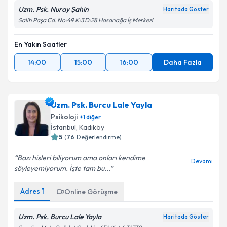
Uzm. Psk. Nuray Şahin
Haritada Göster
Salih Paşa Cd. No:49 K:3 D:28 Hasanağa İş Merkezi
En Yakın Saatler
14:00
15:00
16:00
Daha Fazla
Uzm. Psk. Burcu Lale Yayla
Psikoloji
+
1
diğer
İstanbul
, Kadıköy
5
(
76
Değerlendirme)
Bazı hisleri biliyorum ama onları kendime
Devamı
söyleyemiyorum. İşte tam bu...
Adres
1
Online Görüşme
Uzm. Psk. Burcu Lale Yayla
Haritada Göster