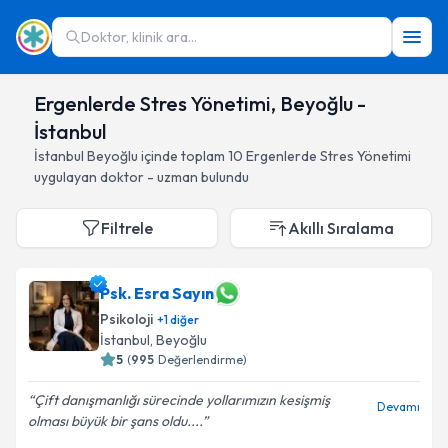
Doktor, klinik ara...
Ergenlerde Stres Yönetimi, Beyoğlu -
İstanbul
İstanbul
Beyoğlu
içinde toplam
10
Ergenlerde Stres Yönetimi
uygulayan doktor - uzman bulundu
Filtrele
Akıllı Sıralama
Psk. Esra Sayın
Psikoloji
+
1
diğer
İstanbul
, Beyoğlu
5
(
995
Değerlendirme)
Çift danışmanlığı sürecinde yollarımızın kesişmiş
Devamı
olması büyük bir şans oldu....