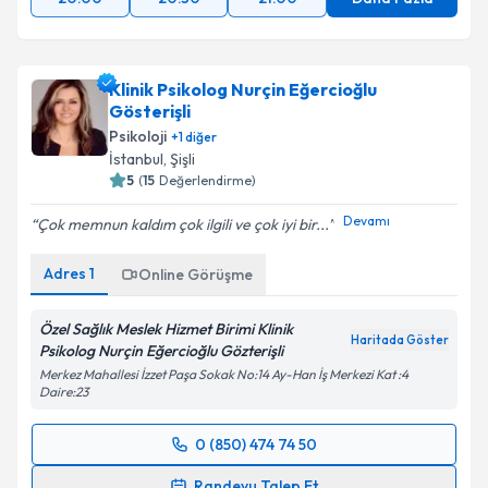
Klinik Psikolog Nurçin Eğercioğlu
Gösterişli
Psikoloji
+
1
diğer
İstanbul
, Şişli
5
(
15
Değerlendirme)
Devamı
Çok memnun kaldım çok ilgili ve çok iyi bir...
Adres
1
Online Görüşme
Özel Sağlık Meslek Hizmet Birimi Klinik
Haritada Göster
Psikolog Nurçin Eğercioğlu Gözterişli
Merkez Mahallesi İzzet Paşa Sokak No:14 Ay-Han İş Merkezi Kat :4
Daire:23
0 (850) 474 74 50
Randevu Takvimi Talebi
Randevu Talep Et