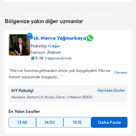
Psk. Aytül Yüksel Düdük
için randevu takvimi talebi
Bölgenize yakın diğer uzmanlar
oluşturun. Size bu uzmandan randevu almanız için bir
takvim hazırlandığında e-posta ile bilgilendireceğiz.
Psk. Merve Yağmurkaya
E-posta Adresiniz
Psikoloji
+
1
diğer
Samsun
, Atakum
5
(
18
Değerlendirme)
Kişisel verilerimin işlenmesine ilişkin
Aydınlatma
Merve hanıma gitmeden önce çok kaygılıydım Merve
Devamı
Metni
'ni okudum ve kişisel verilerimin belirtilen
hanım sayesinde kaygıyla...
kapsamda işlenmesini kabul ediyorum.
MY Psikoloji
Haritada Göster
Mevlana, Serhat Cd. No:62, Daire : 2 Atakum 55200
Takvim Talebini Gönder
En Yakın Saatler
13:45
14:30
15:15
Daha Fazla