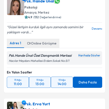
Psk. Hande Ünal
Psikoloji
Amasya
, Merkez
4.9
(
132
Değerlendirme)
Güzel iletişim kurduk ilgili aynı zamanda samimi bir
Devamı
yaklaşım vardı...
Adres
1
Online Görüşme
Psk.Hande Ünal Özel Danışmanlık Merkezi
Haritada Göster
Hacılar Meydanı Mahallesi Erdem Sokak No:5/1
En Yakın Saatler
13 Ağu
13 Ağu
13 Ağu
Daha Fazla
11:00
13:00
14:00
Psk. Erva Yurt