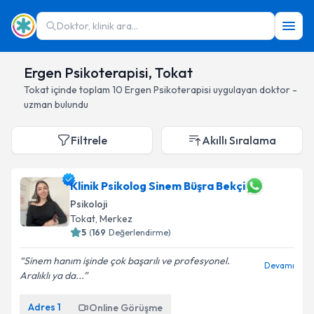
Doktor, klinik ara...
Ergen Psikoterapisi, Tokat
Tokat
içinde toplam
10
Ergen Psikoterapisi
uygulayan doktor -
uzman bulundu
Filtrele
Akıllı Sıralama
Klinik Psikolog Sinem Büşra Bekçi
Psikoloji
Tokat
, Merkez
5
(
169
Değerlendirme)
Sinem hanım işinde çok başarılı ve profesyonel.
Devamı
Aralıklı ya da...
Adres
1
Online Görüşme