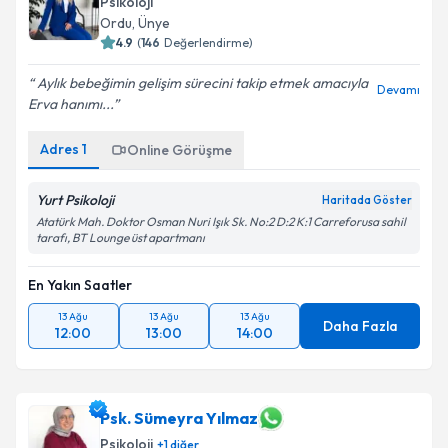
Psikoloji
Ordu
, Ünye
4.9
(
146
Değerlendirme)
Aylık bebeğimin gelişim sürecini takip etmek amacıyla
Devamı
Erva hanımı...
Adres
1
Online Görüşme
Yurt Psikoloji
Haritada Göster
Atatürk Mah. Doktor Osman Nuri Işık Sk. No:2 D:2 K:1 Carreforusa sahil
tarafı, BT Lounge üst apartmanı
En Yakın Saatler
13 Ağu
13 Ağu
13 Ağu
Daha Fazla
12:00
13:00
14:00
Psk. Sümeyra Yılmaz
Psikoloji
+
1
diğer