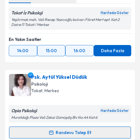
Tokat İz Psikoloji
Haritada Göster
Yeşilırmak mah. Vali Recep Yazıcıoğlu bulvarı Fikret Mert apt. Kat:2
Daire:11 Tokat / Merkez
En Yakın Saatler
14:00
15:00
16:00
Daha Fazla
Psk. Aytül Yüksel Düdük
Psikoloji
Tokat
, Merkez
Opia Psikoloji
Haritada Göster
Muratdağı Plaza Vali Zekai Gümüşdiş Blv No:44 Kat:6
Randevu Talep Et
Randevu Takvimi Talebi