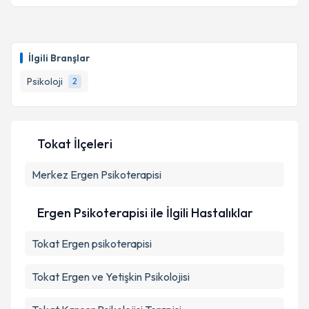
Uzm. Psk. Dan. İrem Yılmaz
için randevu takvimi
talebi oluşturun. Size bu uzmandan randevu almanız
İlgili Branşlar
için bir takvim hazırlandığında e-posta ile
bilgilendireceğiz.
Psikoloji
2
E-posta Adresiniz
Tokat İlçeleri
Merkez
Kişisel verilerimin işlenmesine ilişkin
Ergen Psikoterapisi
Aydınlatma
Metni
'ni okudum ve kişisel verilerimin belirtilen
kapsamda işlenmesini kabul ediyorum.
Ergen Psikoterapisi ile İlgili Hastalıklar
Tokat Ergen psikoterapisi
Takvim Talebini Gönder
Tokat Ergen ve Yetişkin Psikolojisi