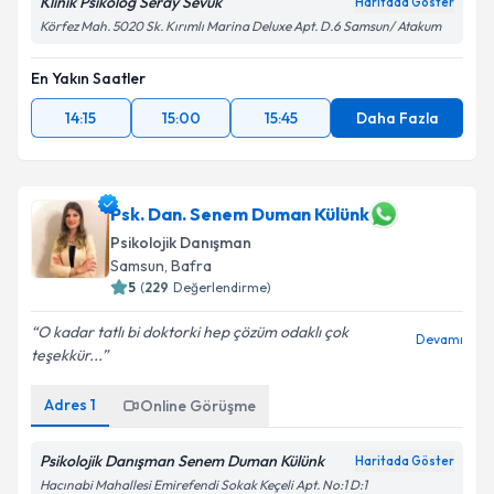
Klinik Psikolog Seray Sevuk
Haritada Göster
Körfez Mah. 5020 Sk. Kırımlı Marina Deluxe Apt. D.6 Samsun/ Atakum
En Yakın Saatler
14:15
15:00
15:45
Daha Fazla
Psk. Dan. Senem Duman Külünk
Psikolojik Danışman
Samsun
, Bafra
5
(
229
Değerlendirme)
O kadar tatlı bi doktorki hep çözüm odaklı çok
Devamı
teşekkür...
Adres
1
Online Görüşme
Psikolojik Danışman Senem Duman Külünk
Haritada Göster
Hacınabi Mahallesi Emirefendi Sokak Keçeli Apt. No:1 D:1