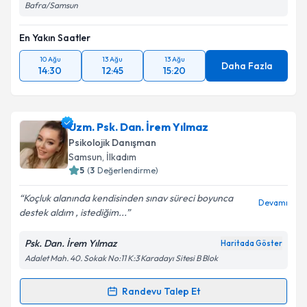
Bafra/Samsun
En Yakın Saatler
10 Ağu
13 Ağu
13 Ağu
Daha Fazla
14:30
12:45
15:20
Uzm. Psk. Dan. İrem Yılmaz
Psikolojik Danışman
Samsun
, İlkadım
5
(
3
Değerlendirme)
Koçluk alanında kendisinden sınav süreci boyunca
Devamı
destek aldım , istediğim...
Psk. Dan. İrem Yılmaz
Haritada Göster
Adalet Mah. 40. Sokak No:11 K:3 Karadayı Sitesi B Blok
Randevu Talep Et
Randevu Takvimi Talebi