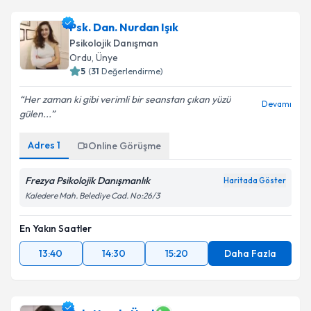
Psk. Dan. Nurdan Işık
Psikolojik Danışman
Ordu
, Ünye
5
(
31
Değerlendirme)
Her zaman ki gibi verimli bir seanstan çıkan yüzü
Devamı
gülen...
Adres
1
Online Görüşme
Frezya Psikolojik Danışmanlık
Haritada Göster
Kaledere Mah. Belediye Cad. No:26/3
En Yakın Saatler
13:40
14:30
15:20
Daha Fazla