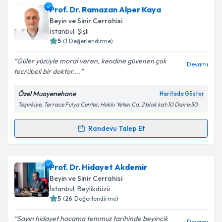
Doç. Dr. Göktuğ Akyoldaş
için randevu takvimi talebi
Prof. Dr. Ramazan Alper Kaya
Takvim Talebini Gönder
oluşturun. Size bu uzmandan randevu almanız için bir
Beyin ve Sinir Cerrahisi
takvim hazırlandığında e-posta ile bilgilendireceğiz.
İstanbul
, Şişli
5
(
1
Değerlendirme)
E-posta Adresiniz
Güler yüzüyle moral veren, kendine güvenen çok
Devamı
tecrübeli bir doktor....
Özel Muayenehane
Haritada Göster
Kişisel verilerimin işlenmesine ilişkin
Aydınlatma
Teşvikiye, Terrace Fulya Center, Hakkı Yeten Cd. 2 blok kat:10 Daire:50
Metni
'ni okudum ve kişisel verilerimin belirtilen
kapsamda işlenmesini kabul ediyorum.
Randevu Talep Et
Randevu Takvimi Talebi
Takvim Talebini Gönder
Prof. Dr. Ramazan Alper Kaya
için randevu takvimi
Prof. Dr. Hidayet Akdemir
talebi oluşturun. Size bu uzmandan randevu almanız
Beyin ve Sinir Cerrahisi
için bir takvim hazırlandığında e-posta ile
İstanbul
, Beylikdüzü
bilgilendireceğiz.
5
(
26
Değerlendirme)
E-posta Adresiniz
Sayın hidayet hocama temmuz tarihinde beyincik
Devamı