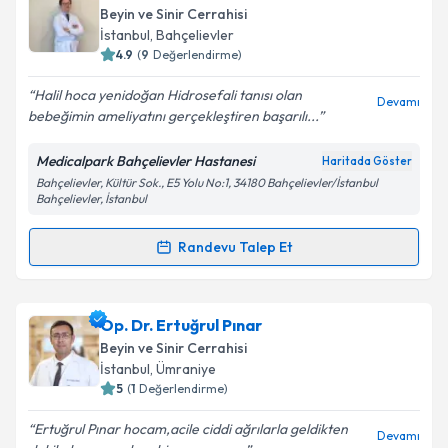
talebi oluşturun. Size bu uzmandan randevu almanız
Beyin ve Sinir Cerrahisi
için bir takvim hazırlandığında e-posta ile
İstanbul
, Bahçelievler
bilgilendireceğiz.
4.9
(
9
Değerlendirme)
E-posta Adresiniz
Halil hoca yenidoğan Hidrosefali tanısı olan
Devamı
bebeğimin ameliyatını gerçekleştiren başarılı...
Medicalpark Bahçelievler Hastanesi
Haritada Göster
Bahçelievler, Kültür Sok., E5 Yolu No:1, 34180 Bahçelievler/İstanbul
Kişisel verilerimin işlenmesine ilişkin
Aydınlatma
Bahçelievler, İstanbul
Metni
'ni okudum ve kişisel verilerimin belirtilen
kapsamda işlenmesini kabul ediyorum.
Randevu Talep Et
Randevu Takvimi Talebi
Takvim Talebini Gönder
Op. Dr. Halil Olgün Peker
için randevu takvimi talebi
Op. Dr. Ertuğrul Pınar
oluşturun. Size bu uzmandan randevu almanız için bir
Beyin ve Sinir Cerrahisi
takvim hazırlandığında e-posta ile bilgilendireceğiz.
İstanbul
, Ümraniye
5
(
1
Değerlendirme)
E-posta Adresiniz
Ertuğrul Pınar hocam,acile ciddi ağrılarla geldikten
Devamı