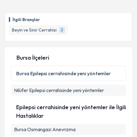
kapsamda işlenmesini kabul ediyorum.
Prof. Dr. Ali Yılmaz
için randevu takvimi talebi
oluşturun. Size bu uzmandan randevu almanız için bir
İlgili Branşlar
takvim hazırlandığında e-posta ile bilgilendireceğiz.
Takvim Talebini Gönder
Beyin ve Sinir Cerrahisi
2
E-posta Adresiniz
Bursa İlçeleri
Kişisel verilerimin işlenmesine ilişkin
Aydınlatma
Metni
'ni okudum ve kişisel verilerimin belirtilen
Bursa
Epilepsi cerrahisinde yeni yöntemler
kapsamda işlenmesini kabul ediyorum.
Nilüfer
Epilepsi cerrahisinde yeni yöntemler
Takvim Talebini Gönder
Epilepsi cerrahisinde yeni yöntemler ile İlgili
Hastalıklar
Bursa Osmangazi Anevrizma