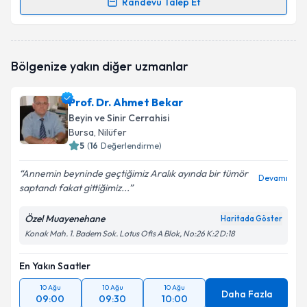
Randevu Talep Et
Randevu Takvimi Talebi
Doç. Dr. Alper Türkkan
için randevu takvimi talebi
Bölgenize yakın diğer uzmanlar
oluşturun. Size bu uzmandan randevu almanız için bir
takvim hazırlandığında e-posta ile bilgilendireceğiz.
Prof. Dr. Ahmet Bekar
E-posta Adresiniz
Beyin ve Sinir Cerrahisi
Bursa
, Nilüfer
5
(
16
Değerlendirme)
Annemin beyninde geçtiğimiz Aralık ayında bir tümör
Kişisel verilerimin işlenmesine ilişkin
Aydınlatma
Devamı
saptandı fakat gittiğimiz...
Metni
'ni okudum ve kişisel verilerimin belirtilen
kapsamda işlenmesini kabul ediyorum.
Özel Muayenehane
Haritada Göster
Konak Mah. 1. Badem Sok. Lotus Ofis A Blok, No:26 K:2 D:18
Takvim Talebini Gönder
En Yakın Saatler
10 Ağu
10 Ağu
10 Ağu
Daha Fazla
09:00
09:30
10:00