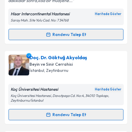
dakikalar sonra,kısa bir muayene...
Hisar Intercontinental Hastanesi
Haritada Göster
Kişisel verilerimin işlenmesine ilişkin
Aydınlatma
Saray Mah. Site Yolu Cad. No: 7 34768
Metni
'ni okudum ve kişisel verilerimin belirtilen
kapsamda işlenmesini kabul ediyorum.
Randevu Talep Et
Randevu Takvimi Talebi
Takvim Talebini Gönder
Op. Dr. Ertuğrul Pınar
için randevu takvimi talebi
Doç. Dr. Göktuğ Akyoldaş
oluşturun. Size bu uzmandan randevu almanız için bir
Beyin ve Sinir Cerrahisi
takvim hazırlandığında e-posta ile bilgilendireceğiz.
İstanbul
, Zeytinburnu
E-posta Adresiniz
Koç Üniversitesi Hastanesi
Haritada Göster
Koç Üniversitesi Hastanesi, Davutpaşa Cd. No:4, 34010 Topkapı,
Zeytinburnu/İstanbul
Kişisel verilerimin işlenmesine ilişkin
Aydınlatma
Randevu Talep Et
Metni
'ni okudum ve kişisel verilerimin belirtilen
Randevu Takvimi Talebi
kapsamda işlenmesini kabul ediyorum.