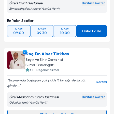
Özel Hayat Hastanesi
Haritada Göster
Elmasbahçeler, Ankara Yolu Cd No: 44
En Yakın Saatler
10 Ağu
10 Ağu
10 Ağu
Daha Fazla
09:00
09:30
10:00
Doç. Dr. Alper Türkkan
Beyin ve Sinir Cerrahisi
Bursa
, Osmangazi
5
(
11
Değerlendirme)
Boynumda başlayan çok şiddetli bir ağrı ile iki gün
Devamı
içinde...
Özel Medicana Bursa Hastanesi
Haritada Göster
Odunluk, İzmir Yolu Cd No:41