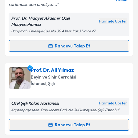
sarkmasından ameliyat...
Prof. Dr. Hidayet Akdemir Özel
Haritada Göster
Muayenehanesi
Kişisel verilerimin işlenmesine ilişkin
Aydınlatma
Barış mah. Belediye Cad.No:30 A blok Kat:3 Daire:27
Metni
'ni okudum ve kişisel verilerimin belirtilen
kapsamda işlenmesini kabul ediyorum.
Randevu Talep Et
Randevu Takvimi Talebi
Takvim Talebini Gönder
Prof. Dr. Hidayet Akdemir
için randevu takvimi
Prof. Dr. Ali Yılmaz
talebi oluşturun. Size bu uzmandan randevu almanız
Beyin ve Sinir Cerrahisi
için bir takvim hazırlandığında e-posta ile
İstanbul
, Şişli
bilgilendireceğiz.
E-posta Adresiniz
Özel Şişli Kolan Hastanesi
Haritada Göster
Kaptanpaşa Mah. Darülaceze Cad. No:14 Okmeydanı Şişli /İstanbul
Randevu Talep Et
Randevu Takvimi Talebi
Kişisel verilerimin işlenmesine ilişkin
Aydınlatma
Metni
'ni okudum ve kişisel verilerimin belirtilen