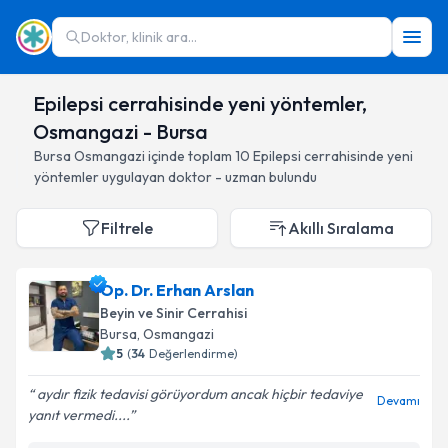
Doktor, klinik ara...
Epilepsi cerrahisinde yeni yöntemler,
Osmangazi - Bursa
Bursa
Osmangazi
içinde toplam
10
Epilepsi cerrahisinde yeni
yöntemler
uygulayan doktor - uzman bulundu
Filtrele
Akıllı Sıralama
Op. Dr. Erhan Arslan
Beyin ve Sinir Cerrahisi
Bursa
, Osmangazi
5
(
34
Değerlendirme)
aydır fizik tedavisi görüyordum ancak hiçbir tedaviye
Devamı
yanıt vermedi....