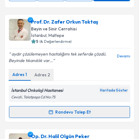
Prof. Dr. Zafer Orkun Toktaş
Beyin ve Sinir Cerrahisi
İstanbul
, Maltepe
5
(
4
Değerlendirme)
aydır çözülemeyen hastalığımı tek seferde çözdü.
Devamı
Beyinde tıkanıklık var...
Adres
1
Adres
2
İstanbul Onkoloji Hastanesi
Haritada Göster
Cevizli, Talatpaşa Cd No:75
Randevu Talep Et
Randevu Takvimi Talebi
Prof. Dr. Zafer Orkun Toktaş
için randevu takvimi
Op. Dr. Halil Olgün Peker