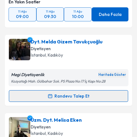
En Yakın Saatler
11 Ağu
11 Ağu
11 Ağu
Daha Fazla
09:00
09:30
10:00
Dyt. Melda Gizem Tavukçuoğlu
Diyetisyen
İstanbul
, Kadıköy
Megi Diyetisyenlik
Haritada Göster
Kozyatağı Mah. Gülbahar Sok. PS Plaza No:17 İç Kapı No:28
Randevu Talep Et
Randevu Takvimi Talebi
Dyt. Melda Gizem Tavukçuoğlu
için randevu takvimi
Uzm. Dyt. Melisa Eken
talebi oluşturun. Size bu uzmandan randevu almanız
Diyetisyen
için bir takvim hazırlandığında e-posta ile
İstanbul
, Kadıköy