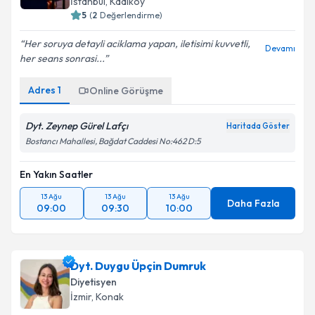
İstanbul
, Kadıköy
5
(
2
Değerlendirme)
Her soruya detayli aciklama yapan, iletisimi kuvvetli,
Devamı
her seans sonrasi...
Adres
1
Online Görüşme
Dyt. Zeynep Gürel Lafçı
Haritada Göster
Bostancı Mahallesi, Bağdat Caddesi No:462 D:5
En Yakın Saatler
13 Ağu
13 Ağu
13 Ağu
Daha Fazla
09:00
09:30
10:00
Dyt. Duygu Üpçin Dumruk
Diyetisyen
İzmir
, Konak