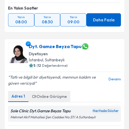
En Yakın Saatler
Yarın
Yarın
Yarın
Daha Fazla
08:00
08:30
09:00
Dyt. Gamze Beyza Tapu
Diyetisyen
İstanbul
, Sultanbeyli
5
(
12
Değerlendirme)
Tatlı ve bilgili bir diyetisyendi, memnun kaldım ve
Devamı
güven vericiydi
Adres
1
Online Görüşme
Sole Clinic Dyt.Gamze Beyza Tapu
Haritada Göster
Mehmet Akif Mahallesi Şen Caddesi No:37/ A Sultanbeyli