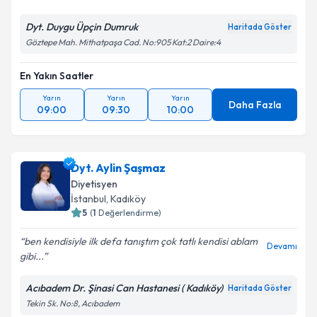
Dyt. Duygu Üpçin Dumruk
Haritada Göster
Göztepe Mah. Mithatpaşa Cad. No:905 Kat:2 Daire:4
En Yakın Saatler
Yarın
Yarın
Yarın
Daha Fazla
09:00
09:30
10:00
Dyt. Aylin Şaşmaz
Diyetisyen
İstanbul
, Kadıköy
5
(
1
Değerlendirme)
ben kendisiyle ilk defa tanıştım çok tatlı kendisi ablam
Devamı
gibi...
Acıbadem Dr. Şinasi Can Hastanesi ( Kadıköy)
Haritada Göster
Tekin Sk. No:8, Acıbadem