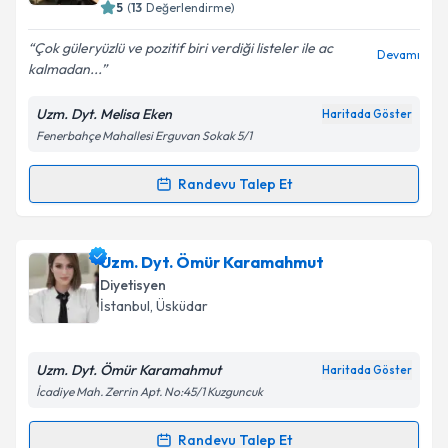
bilgilendireceğiz.
5
(
13
Değerlendirme)
E-posta Adresiniz
Çok güleryüzlü ve pozitif biri verdiği listeler ile ac
Devamı
kalmadan...
Uzm. Dyt. Melisa Eken
Haritada Göster
Fenerbahçe Mahallesi Erguvan Sokak 5/1
Kişisel verilerimin işlenmesine ilişkin
Aydınlatma
Metni
'ni okudum ve kişisel verilerimin belirtilen
kapsamda işlenmesini kabul ediyorum.
Randevu Talep Et
Randevu Takvimi Talebi
Takvim Talebini Gönder
Uzm. Dyt. Melisa Eken
için randevu takvimi talebi
Uzm. Dyt. Ömür Karamahmut
oluşturun. Size bu uzmandan randevu almanız için bir
Diyetisyen
takvim hazırlandığında e-posta ile bilgilendireceğiz.
İstanbul
, Üsküdar
E-posta Adresiniz
Uzm. Dyt. Ömür Karamahmut
Haritada Göster
İcadiye Mah. Zerrin Apt. No:45/1 Kuzguncuk
Kişisel verilerimin işlenmesine ilişkin
Aydınlatma
Randevu Talep Et