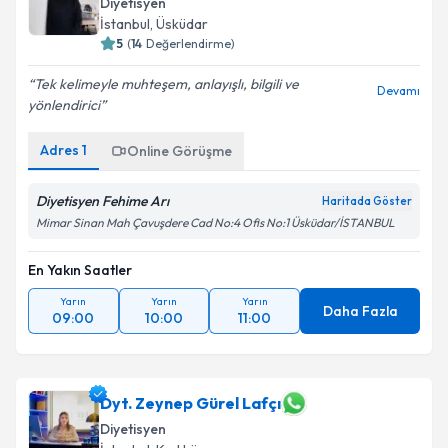
Diyetisyen
İstanbul
, Üsküdar
5
(
14
Değerlendirme)
Kişisel verilerimin işlenmesine ilişkin
Aydınlatma
Tek kelimeyle muhteşem, anlayışlı, bilgili ve
Devamı
Metni
'ni okudum ve kişisel verilerimin belirtilen
yönlendirici
kapsamda işlenmesini kabul ediyorum.
Adres
1
Online Görüşme
Takvim Talebini Gönder
Diyetisyen Fehime Arı
Haritada Göster
Mimar Sinan Mah Çavuşdere Cad No:4 Ofis No:1 Üsküdar/İSTANBUL
En Yakın Saatler
Yarın
Yarın
Yarın
Daha Fazla
09:00
10:00
11:00
Dyt. Zeynep Gürel Lafçı
Diyetisyen