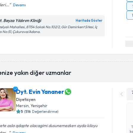
leri...
Devamı
. Beyza Yıldırım Kliniği
Haritada Göster
elyalı Mahallesi, 81154 Sokak No:102/2, Gür Demirkent Sitesi, İç
ı No:51, Çukurova/Adana.
enize yakın diğer uzmanlar
Dyt. Evin Yananer
Diyetisyen
Mersin
, Yenişehir
5
(
516
Değerlendirme)
yete asla qdapte olacagimi dusunemezken ayda kiloyu
ka
qr...
Devamı