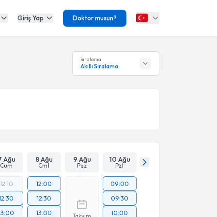
Giriş Yap
Doktor musun?
Sıralama
Akıllı Sıralama
7 Ağu
8 Ağu
9 Ağu
10 Ağu
Cum
Cmt
Paz
Pzt
12:10
12:00
09:00
12:30
12:30
09:30
13:00
13:00
10:00
Takvim