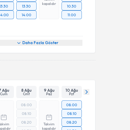
kapalıdır
13:30
13:30
10:30
14:00
14:00
11:00
Daha Fazla Göster
7 Ağu
8 Ağu
9 Ağu
10 Ağu
Cum
Cmt
Paz
Pzt
08:00
08:00
08:10
08:10
08:20
08:20
Takvim
Takvim
palıdır
kapalıdır