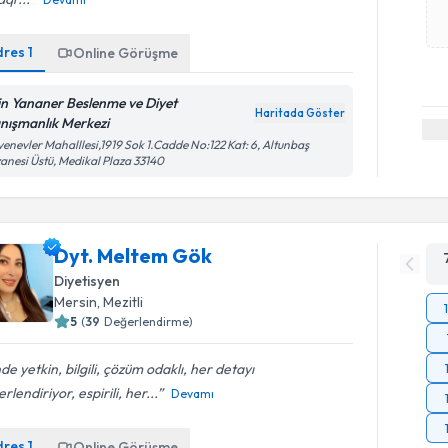
dres
1
Online Görüşme
in Yananer Beslenme ve Diyet
Haritada Göster
nışmanlık Merkezi
enevler Mahalllesi,1919 Sok 1.Cadde No:122 Kat: 6, Altunbaş
anesi Üstü, Medikal Plaza 33140
Dyt. Meltem Gök
Diyetisyen
Mersin
, Mezitli
5
(
39
Değerlendirme)
nde yetkin, bilgili, çözüm odaklı, her detayı
rlendiriyor, espirili, her...
Devamı
dres
1
Online Görüşme