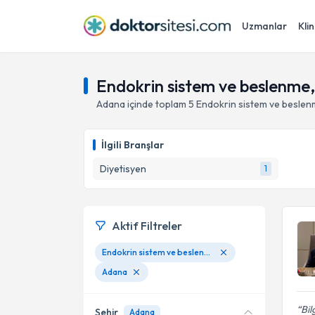
Uzmanlar
Klin
Endokrin sistem ve beslenme
Adana
içinde toplam
5
Endokrin sistem ve besle
İlgili Branşlar
Diyetisyen
1
Aktif Filtreler
Endokrin sistem ve beslenme
Adana
Bil
Şehir
Adana