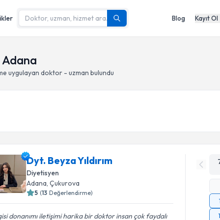
ikler
Blog
Kayıt Ol
, Adana
nme
uygulayan doktor - uzman bulundu
Dyt. Beyza Yıldırım
Diyetisyen
Adana
, Çukurova
5
(
13
Değerlendirme)
gisi donanımı iletişimi harika bir doktor insan çok faydalı