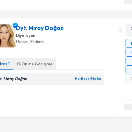
Dyt. Miray Doğan
Diyetisyen
Mersin
, Erdemli
dres
1
Online Görüşme
t. Miray Doğan
Haritada Göster