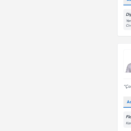
Di
Yen
Civ
Çok
A
Fl
Kan