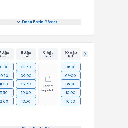
Daha Fazla Göster
7 Ağu
8 Ağu
9 Ağu
10 Ağu
Cum
Cmt
Paz
Pzt
10:00
08:30
08:30
10:30
09:00
09:00
11:00
09:30
09:30
Takvim
kapalıdır
11:30
10:00
10:00
12:00
10:30
10:30