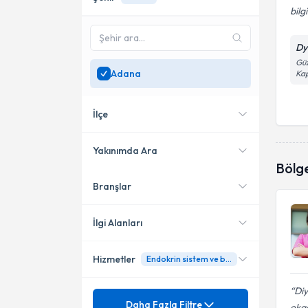
bilgi
Dyt
Güz
Adana
Kap
İlçe
Yakınımda Ara
Bölg
Branşlar
Konumuma yakın uzmanları
Çukurova
göster
İlgi Alanları
Hizmetler
Endokrin sistem ve beslenme
Diyetisyen
Di
Mezuniyet
Ağırlık Yönetimi
Daha Fazla Filtre
okad