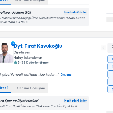
yetisyen Meltem Gök
Haritada Göster
i Mahalle Babil Kavşağı Üzeri Gazi Mustafa Kemal Bulvarı 33000
anlar Plaza K:4 No:12
Dyt. Fırat Kavukoğlu
Diyetisyen
Hatay
, İskenderun
5
(
62
Değerlendirme)
 güzel ilerledik haftada , kilo kadar...
Devamı
dres
1
Online Görüşme
ora Spor ve Diyet Merkezi
Haritada Göster
atlı Cad. No 47 İskenderun (Doktorlar Cad.) İris Optik Üstü