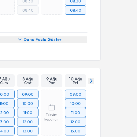
08:30
08:30
08:40
08:40
Daha Fazla Göster
7 Ağu
8 Ağu
9 Ağu
10 Ağu
Cum
Cmt
Paz
Pzt
10:00
09:00
09:00
11:00
10:00
10:00
12:00
11:00
11:00
Takvim
kapalıdır
13:00
12:00
12:00
14:00
13:00
13:00