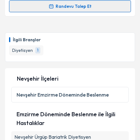
Randevu Talep Et
Randevu Takvimi Talebi
Dyt. Nejla Dağsuyu
için randevu takvimi talebi
oluşturun. Size bu uzmandan randevu almanız için bir
İlgili Branşlar
takvim hazırlandığında e-posta ile bilgilendireceğiz.
Diyetisyen
1
E-posta Adresiniz
Nevşehir İlçeleri
Kişisel verilerimin işlenmesine ilişkin
Aydınlatma
Metni
'ni okudum ve kişisel verilerimin belirtilen
Nevşehir
Emzirme Döneminde Beslenme
kapsamda işlenmesini kabul ediyorum.
Emzirme Döneminde Beslenme ile İlgili
Takvim Talebini Gönder
Hastalıklar
Nevşehir Ürgüp Bariatrik Diyetisyen