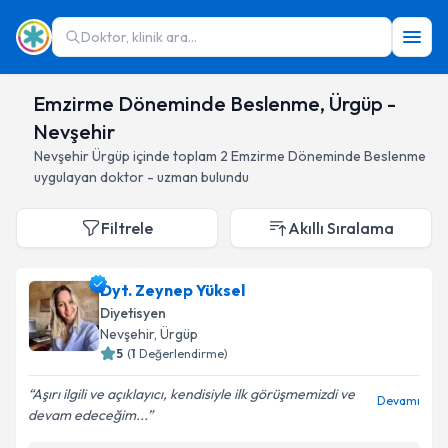
Doktor, klinik ara...
Emzirme Döneminde Beslenme, Ürgüp -
Nevşehir
Nevşehir
Ürgüp
içinde toplam
2
Emzirme Döneminde Beslenme
uygulayan doktor - uzman bulundu
Filtrele
Akıllı Sıralama
Dyt. Zeynep Yüksel
Diyetisyen
Nevşehir
, Ürgüp
5
(
1
Değerlendirme)
Aşırı ilgili ve açıklayıcı, kendisiyle ilk görüşmemizdi ve
Devamı
devam edeceğim...