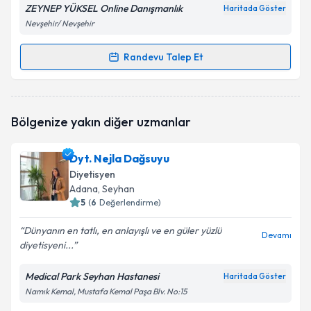
ZEYNEP YÜKSEL Online Danışmanlık
Haritada Göster
Nevşehir/ Nevşehir
Randevu Talep Et
Randevu Takvimi Talebi
Dyt. Zeynep Yüksel
için randevu takvimi talebi
Bölgenize yakın diğer uzmanlar
oluşturun. Size bu uzmandan randevu almanız için bir
takvim hazırlandığında e-posta ile bilgilendireceğiz.
Dyt. Nejla Dağsuyu
E-posta Adresiniz
Diyetisyen
Adana
, Seyhan
5
(
6
Değerlendirme)
Dünyanın en tatlı, en anlayışlı ve en güler yüzlü
Kişisel verilerimin işlenmesine ilişkin
Aydınlatma
Devamı
diyetisyeni...
Metni
'ni okudum ve kişisel verilerimin belirtilen
kapsamda işlenmesini kabul ediyorum.
Medical Park Seyhan Hastanesi
Haritada Göster
Namık Kemal, Mustafa Kemal Paşa Blv. No:15
Takvim Talebini Gönder