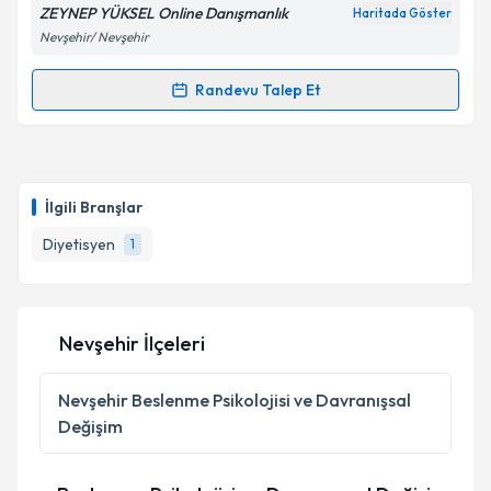
ZEYNEP YÜKSEL Online Danışmanlık
Haritada Göster
Nevşehir/ Nevşehir
Randevu Talep Et
Randevu Takvimi Talebi
Dyt. Zeynep Yüksel
için randevu takvimi talebi
oluşturun. Size bu uzmandan randevu almanız için bir
İlgili Branşlar
takvim hazırlandığında e-posta ile bilgilendireceğiz.
Diyetisyen
1
E-posta Adresiniz
Nevşehir İlçeleri
Kişisel verilerimin işlenmesine ilişkin
Aydınlatma
Metni
'ni okudum ve kişisel verilerimin belirtilen
Nevşehir
Beslenme Psikolojisi ve Davranışsal
kapsamda işlenmesini kabul ediyorum.
Değişim
Takvim Talebini Gönder