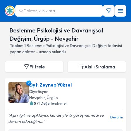
Doktor, klinik ara...
Beslenme Psikolojisi ve Davranışsal
Değişim, Ürgüp - Nevşehir
Toplam
1
Beslenme Psikolojisi ve Davranışsal Değişim
tedavisi
yapan doktor - uzman bulundu
Filtrele
Akıllı Sıralama
Dyt. Zeynep Yüksel
Diyetisyen
Nevşehir
, Ürgüp
5
(
1
Değerlendirme)
Aşırı ilgili ve açıklayıcı, kendisiyle ilk görüşmemizdi ve
Devamı
devam edeceğim...