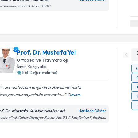
ramanlar, 1397. Sk. No:1, 35230
Prof. Dr. Mustafa Yel
Ortopedi ve Travmatoloji
İzmir
, Karşıyaka
5
(
6
Değerlendirme)
ki varsınız hocam engin tecrübeniz ve hasta
ivasyonunuz sayesinde annemin...
Devamı
of. Dr. Mustafa Yel Muayenehanesi
Haritada Göster
ı Mahallesi, Caher Dudayev Bulvarı No: 93, 2. Kat, Daire: 3, Bostanlı
Randevu T