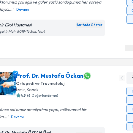
torumuz çok ilgili ve güler yüzlü sorduğumuz her soruya
layıcı...
Devamı
mir Ekol Hastanesi
Haritada Göster
şehir Mah. 8019/16 Sok. No:4
Prof. Dr. Mustafa Özkan
Ortopedi ve Travmatoloji
İzmir
, Konak
4.9
(
6
Değerlendirme)
 önce sol omuz ameliyatımı yaptı, mükemmel bir
m...
Devamı
of. Dr. Mustafa ÖZKAN Özel