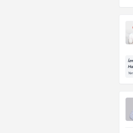
İz
Ha
Yen