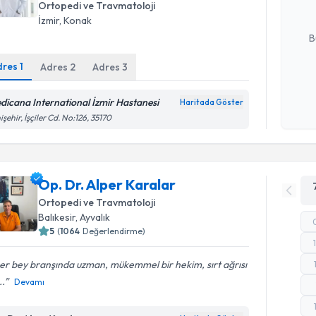
Ortopedi ve Travmatoloji
E-posta Ad
İzmir
, Konak
B
dres
1
Adres
2
Adres
3
Kişisel
dicana International İzmir Hastanesi
okudum
Haritada Göster
işlenm
işehir, İşçiler Cd. No:126, 35170
Op. Dr. Alper Karalar
Ortopedi ve Travmatoloji
Balıkesir
, Ayvalık
5
(
1064
Değerlendirme)
er bey branşında uzman, mükemmel bir hekim, sırt ağrısı
..
Devamı