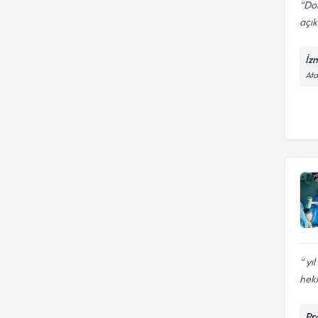
Dok
açık
İz
Ata
yıl
heki
Pr