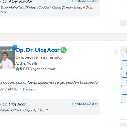
. Dr. Alper Karalar
Haritada Göster
 Evler Mahallesi, 29 Mayıs Caddesi, Cihan Şişman Sitesi, A Blok,
re 5
Op. Dr. Ulaş Acar
Ortopedi ve Travmatoloji
Aydın
, Nazilli
5
(
181
Değerlendirme)
ş hocam çok anlayışlı açıklayıcı ve gerçekden branşında
an hekim...
Devamı
. Dr. Ulaş Acar
Haritada Göster
il Mah. 727 Sok. Uygar Apt. No:11