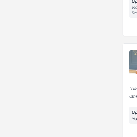
Op
150
Dai
Ula
uzm
Op
Yeş