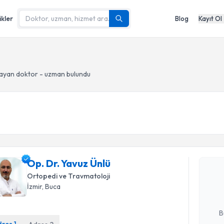
ikler
Blog
Kayıt Ol
ayan doktor - uzman bulundu
Randevu T
Op. Dr. Ya
Op. Dr. Yavuz Ünlü
bu uzmandan
Ortopedi ve Travmatoloji
posta ile bi
İzmir
, Buca
E-posta Ad
B