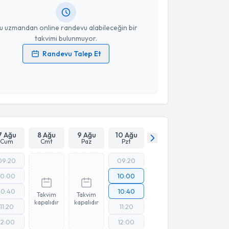
resiniz
u uzmandan online randevu alabileceğin bir
takvimi bulunmuyor.
Randevu Talep Et
 verilerimin işlenmesine ilişkin
Aydınlatma Metni
'ni
 ve kişisel verilerimin belirtilen kapsamda
esini kabul ediyorum.
Takvim Talebini Gönder
7 Ağu
8 Ağu
9 Ağu
10 Ağu
Cum
Cmt
Paz
Pzt
09:20
09:20
10:00
10:00
10:40
10:40
Takvim
Takvim
kapalıdır
kapalıdır
11:20
11:20
12:00
12:00