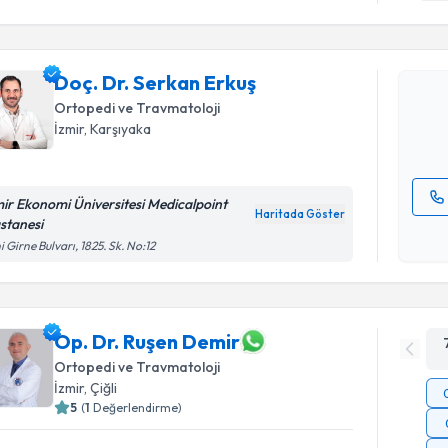
Doç. Dr. 
Size bu uzm
Doç. Dr. Serkan Erkuş
hazırlandığ
Ortopedi ve Travmatoloji
İzmir
, Karşıyaka
E-posta Ad
mir Ekonomi Üniversitesi Medicalpoint
Haritada Göster
stanesi
Kişisel
i Girne Bulvarı, 1825. Sk. No:12
okudum
işlenm
Op. Dr. Ruşen Demir
Ortopedi ve Travmatoloji
İzmir
, Çiğli
5
(
1
Değerlendirme)