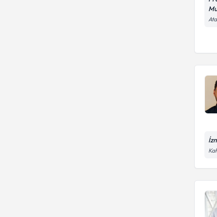
Mu
Ata
İz
Kah