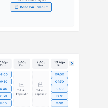
Randevu Talep Et
 verilerimin işlenmesine ilişkin
Aydınlatma Metni
'ni
 ve kişisel verilerimin belirtilen kapsamda
esini kabul ediyorum.
Takvim Talebini Gönder
7 Ağu
8 Ağu
9 Ağu
10 Ağu
Cum
Cmt
Paz
Pzt
09:00
09:00
09:30
09:30
10:00
10:00
Takvim
Takvim
kapalıdır
kapalıdır
10:30
10:30
11:00
11:00