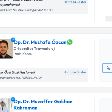
Haritada Göster
ayenehanesi
türk Cad. No: 244 Gündoğdu Apt. K:3 D:3
Randevu T
Op. Dr. M
Size bu uzm
hazırlandığ
Op. Dr. Mustafa Özcan
Ortopedi ve Travmatoloji
E-posta Ad
İzmir
, Konak
mir Özel Gazi Hastanesi
Haritada Göster
Kişisel
ramanlar Mah. 1421 Sok. No: 29
okudum
Randevu T
işlenm
Op. Dr. M
Op. Dr. Muzaffer Gökhan
talebi oluş
Kahraman
takvim hazı