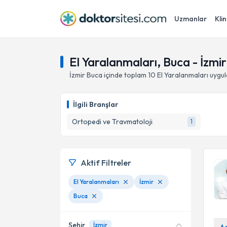
Uzmanlar
Klin
El Yaralanmaları, Buca - İzmir
İzmir
Buca
içinde toplam
10
El Yaralanmaları
uygul
İlgili Branşlar
Ortopedi ve Travmatoloji
1
Aktif Filtreler
El Yaralanmaları
İzmir
Buca
Şehir
İzmir