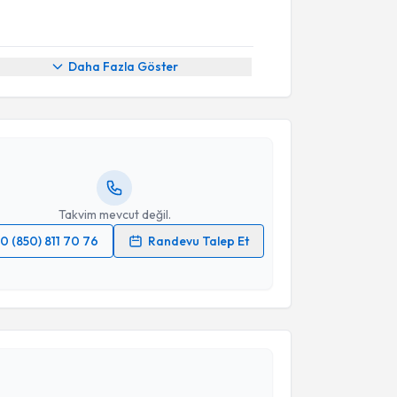
akvimi Talebi
Daha Fazla Göster
ustafa Özcan
için randevu takvimi talebi oluşturun.
andan randevu almanız için bir takvim
ında e-posta ile bilgilendireceğiz.
resiniz
Takvim mevcut değil.
0 (850) 811 70 76
Randevu Talep Et
 verilerimin işlenmesine ilişkin
Aydınlatma Metni
'ni
 ve kişisel verilerimin belirtilen kapsamda
akvimi Talebi
esini kabul ediyorum.
uzaffer Gökhan Kahraman
için randevu takvimi
Takvim Talebini Gönder
turun. Size bu uzmandan randevu almanız için bir
rlandığında e-posta ile bilgilendireceğiz.