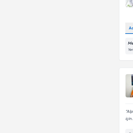
A
Me
Yen
Alp
için.