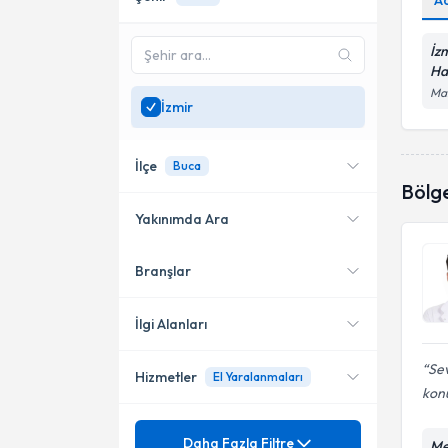
A
İz
Ha
Man
İzmir
İlçe
Buca
Bölg
Yakınımda Ara
Branşlar
Konumuma yakın uzmanları
Konak
göster
Karşıyaka
İlgi Alanları
Bayraklı
Sev
Hizmetler
El Yaralanmaları
Ortopedi ve Travmatoloji
kon
Buca
Mezuniyet
Acl (Ön Çapraz Bağ) Yırtığı
Daha Fazla Filtre
Çeşme
Me