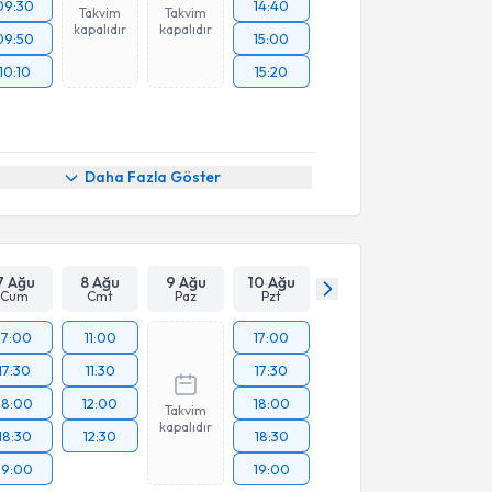
09:30
14:40
Takvim
Takvim
kapalıdır
kapalıdır
09:50
15:00
10:10
15:20
Daha Fazla Göster
7 Ağu
8 Ağu
9 Ağu
10 Ağu
Cum
Cmt
Paz
Pzt
17:00
11:00
17:00
17:30
11:30
17:30
18:00
12:00
18:00
Takvim
kapalıdır
18:30
12:30
18:30
19:00
19:00