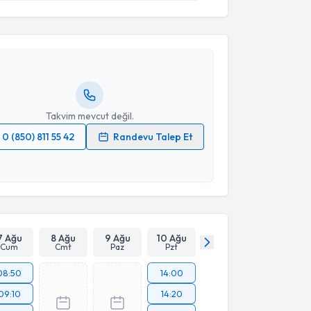
Serkan Erkuş
için randevu takvimi talebi oluşturun.
andan randevu almanız için bir takvim
ında e-posta ile bilgilendireceğiz.
resiniz
Takvim mevcut değil.
0 (850) 811 55 42
Randevu Talep Et
 verilerimin işlenmesine ilişkin
Aydınlatma Metni
'ni
 ve kişisel verilerimin belirtilen kapsamda
esini kabul ediyorum.
Takvim Talebini Gönder
7 Ağu
8 Ağu
9 Ağu
10 Ağu
Cum
Cmt
Paz
Pzt
08:50
14:00
09:10
14:20