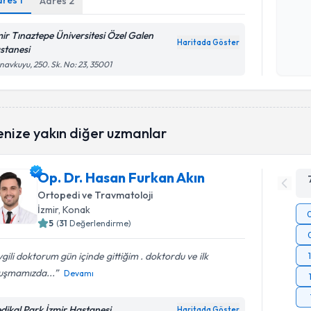
dres
1
Adres
2
Kişisel
mir Tınaztepe Üniversitesi Özel Galen
Haritada Göster
okudum
stanesi
işlenm
avkuyu, 250. Sk. No: 23, 35001
enize yakın diğer uzmanlar
Op. Dr. Hasan Furkan Akın
Ortopedi ve Travmatoloji
İzmir
, Konak
5
(
31
Değerlendirme)
gili doktorum gün içinde gittiğim . doktordu ve ilk
uşmamızda...
Devamı
dikal Park İzmir Hastanesi
Haritada Göster