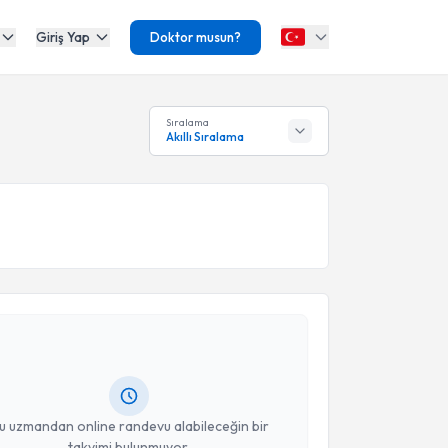
Giriş Yap
Doktor musun?
Sıralama
Akıllı Sıralama
akvimi Talebi
vuz Ünlü
için randevu takvimi talebi oluşturun. Size
 randevu almanız için bir takvim hazırlandığında e-
lgilendireceğiz.
resiniz
u uzmandan online randevu alabileceğin bir
takvimi bulunmuyor.