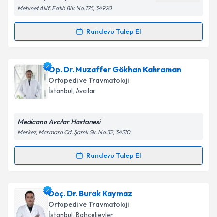
Mehmet Akif, Fatih Blv. No:175, 34920
Randevu Talep Et
Randevu Takvimi Talebi
Op. Dr. Necdet Işıklı
için randevu takvimi talebi
Op. Dr. Muzaffer Gökhan Kahraman
oluşturun. Size bu uzmandan randevu almanız için bir
Ortopedi ve Travmatoloji
takvim hazırlandığında e-posta ile bilgilendireceğiz.
İstanbul
, Avcılar
E-posta Adresiniz
Medicana Avcılar Hastanesi
Merkez, Marmara Cd, Şamlı Sk. No:32, 34310
Kişisel verilerimin işlenmesine ilişkin
Aydınlatma
Randevu Talep Et
Randevu Takvimi Talebi
Metni
'ni okudum ve kişisel verilerimin belirtilen
kapsamda işlenmesini kabul ediyorum.
Op. Dr. Muzaffer Gökhan Kahraman
için randevu
Doç. Dr. Burak Kaymaz
takvimi talebi oluşturun. Size bu uzmandan randevu
Takvim Talebini Gönder
Ortopedi ve Travmatoloji
almanız için bir takvim hazırlandığında e-posta ile
İstanbul
, Bahçelievler