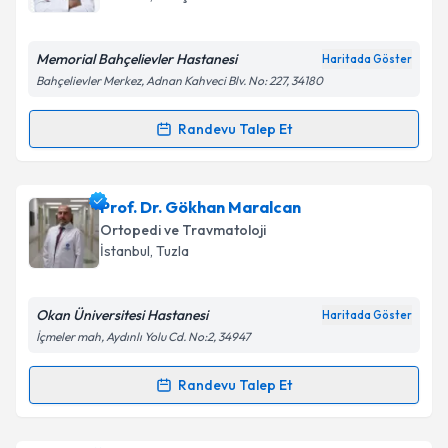
bilgilendireceğiz.
E-posta Adresiniz
Memorial Bahçelievler Hastanesi
Haritada Göster
Bahçelievler Merkez, Adnan Kahveci Blv. No: 227, 34180
Randevu Talep Et
Randevu Takvimi Talebi
Kişisel verilerimin işlenmesine ilişkin
Aydınlatma
Metni
'ni okudum ve kişisel verilerimin belirtilen
kapsamda işlenmesini kabul ediyorum.
Doç. Dr. Burak Kaymaz
için randevu takvimi talebi
Prof. Dr. Gökhan Maralcan
oluşturun. Size bu uzmandan randevu almanız için bir
Ortopedi ve Travmatoloji
takvim hazırlandığında e-posta ile bilgilendireceğiz.
Takvim Talebini Gönder
İstanbul
, Tuzla
E-posta Adresiniz
Okan Üniversitesi Hastanesi
Haritada Göster
İçmeler mah, Aydınlı Yolu Cd. No:2, 34947
Kişisel verilerimin işlenmesine ilişkin
Aydınlatma
Randevu Talep Et
Randevu Takvimi Talebi
Metni
'ni okudum ve kişisel verilerimin belirtilen
kapsamda işlenmesini kabul ediyorum.