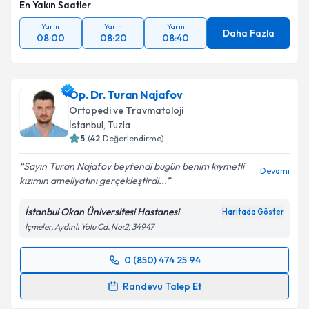
En Yakın Saatler
Yarın
Yarın
Yarın
Daha Fazla
08:00
08:20
08:40
Op. Dr. Turan Najafov
Ortopedi ve Travmatoloji
İstanbul
, Tuzla
5
(
42
Değerlendirme)
Sayın Turan Najafov beyfendi bugün benim kıymetli
Devamı
kızımın ameliyatını gerçekleştirdi...
İstanbul Okan Üniversitesi Hastanesi
Haritada Göster
İçmeler, Aydınlı Yolu Cd. No:2, 34947
0 (850) 474 25 94
Randevu Takvimi Talebi
Randevu Talep Et