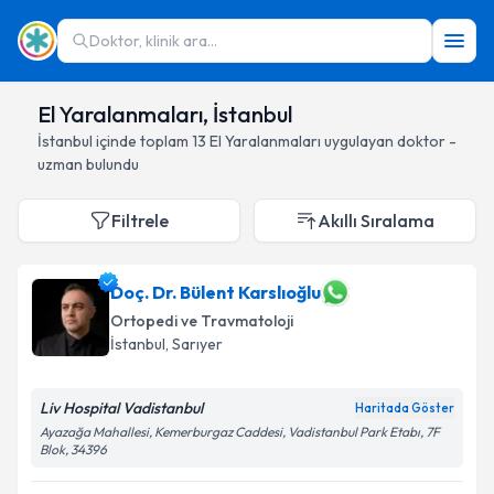
Doktor, klinik ara...
El Yaralanmaları, İstanbul
İstanbul
içinde toplam
13
El Yaralanmaları
uygulayan doktor -
uzman bulundu
Filtrele
Akıllı Sıralama
Doç. Dr. Bülent Karslıoğlu
Ortopedi ve Travmatoloji
İstanbul
, Sarıyer
Liv Hospital Vadistanbul
Haritada Göster
Ayazağa Mahallesi, Kemerburgaz Caddesi, Vadistanbul Park Etabı, 7F
Blok, 34396