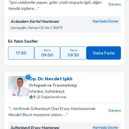
İşini ciddiyetle yapan, güler yüzlü oluşuyla ilgili, diğer
Devamı
tanıdık kişilere...
Kişisel verilerimin işlenmesine ilişkin
Aydınlatma
Metni
'ni okudum ve kişisel verilerimin belirtilen
Acıbadem Kartal Hastanesi
Haritada Göster
kapsamda işlenmesini kabul ediyorum.
Çavuşoğlu, Sanayi Cd. No:1, 34873
En Yakın Saatler
Takvim Talebini Gönder
Yarın
Yarın
17:30
Daha Fazla
09:00
09:30
Op. Dr. Necdet Işıklı
Ortopedi ve Travmatoloji
İstanbul
, Sultanbeyli
5
(
2
Değerlendirme)
.. tarihinde Sultanbeyli Özel Ersoy Hastanesinde
Devamı
Necdet Bey'e muayene oldum....
Sultanbeyli Ersoy Hastanesi
Haritada Göster