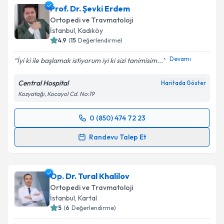
Prof. Dr. Şevki Erdem
Ortopedi ve Travmatoloji
İstanbul
, Kadıköy
4.9
(
15
Değerlendirme)
Devamı
İyi ki ile başlamak istiyorum iyi ki sizi tanimisim...
Central Hospital
Haritada Göster
Kozyatağı, Kocayol Cd. No:19
0 (850) 474 72 23
Randevu Takvimi Talebi
Randevu Talep Et
Prof. Dr. Şevki Erdem
için randevu takvimi talebi
oluşturun. Size bu uzmandan randevu almanız için bir
Op. Dr. Tural Khalilov
takvim hazırlandığında e-posta ile bilgilendireceğiz.
Ortopedi ve Travmatoloji
E-posta Adresiniz
İstanbul
, Kartal
5
(
6
Değerlendirme)