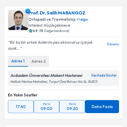
Op. Dr. Turan Najafov
için randevu takvimi talebi
oluşturun. Size bu uzmandan randevu almanız için bir
Prof. Dr. Salih MARANGOZ
takvim hazırlandığında e-posta ile bilgilendireceğiz.
Ortopedi ve Travmatoloji
+
1
diğer
E-posta Adresiniz
İstanbul
, Küçükçekmece
4.9
(
15
Değerlendirme)
Bir kız bir erkek ikizlerim pes ekinovarus (çarpık
Devamı
ayak...
Kişisel verilerimin işlenmesine ilişkin
Aydınlatma
Metni
'ni okudum ve kişisel verilerimin belirtilen
Adres
1
Adres
2
kapsamda işlenmesini kabul ediyorum.
Acıbadem Üniversitesi Atakent Hastanesi
Haritada Göster
Takvim Talebini Gönder
Halkalı Merkez Mahallesi, Turgut Özal Bulvarı No:16, 34303
En Yakın Saatler
Yarın
Yarın
17:40
Daha Fazla
09:00
09:20