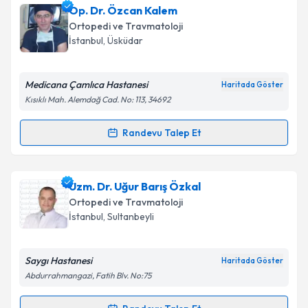
Prof. Dr. Gökhan Maralcan
için randevu takvimi
Op. Dr. Özcan Kalem
talebi oluşturun. Size bu uzmandan randevu almanız
Takvim Talebini Gönder
Ortopedi ve Travmatoloji
için bir takvim hazırlandığında e-posta ile
İstanbul
, Üsküdar
bilgilendireceğiz.
E-posta Adresiniz
Medicana Çamlıca Hastanesi
Haritada Göster
Kısıklı Mah. Alemdağ Cad. No: 113, 34692
Randevu Talep Et
Randevu Takvimi Talebi
Kişisel verilerimin işlenmesine ilişkin
Aydınlatma
Metni
'ni okudum ve kişisel verilerimin belirtilen
kapsamda işlenmesini kabul ediyorum.
Op. Dr. Özcan Kalem
için randevu takvimi talebi
Uzm. Dr. Uğur Barış Özkal
oluşturun. Size bu uzmandan randevu almanız için bir
Ortopedi ve Travmatoloji
takvim hazırlandığında e-posta ile bilgilendireceğiz.
Takvim Talebini Gönder
İstanbul
, Sultanbeyli
E-posta Adresiniz
Saygı Hastanesi
Haritada Göster
Abdurrahmangazi, Fatih Blv. No:75