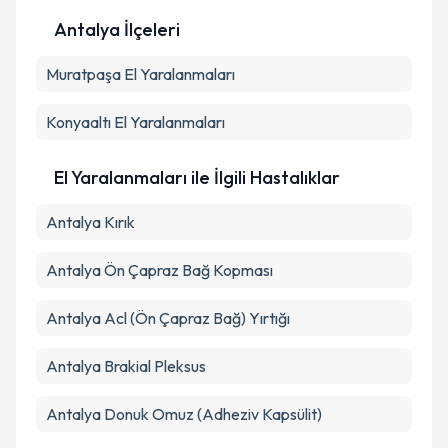
Antalya İlçeleri
Kişisel verilerimin işlenmesine ilişkin
Aydınlatma
Muratpaşa
Metni
El Yaralanmaları
'ni okudum ve kişisel verilerimin belirtilen
kapsamda işlenmesini kabul ediyorum.
Konyaaltı
El Yaralanmaları
Takvim Talebini Gönder
El Yaralanmaları ile İlgili Hastalıklar
Antalya Kırık
Antalya Ön Çapraz Bağ Kopması
Antalya Acl (Ön Çapraz Bağ) Yırtığı
Antalya Brakial Pleksus
Antalya Donuk Omuz (Adheziv Kapsülit)