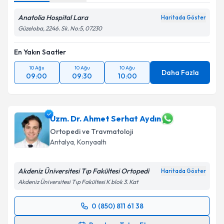
Anatolia Hospital Lara
Haritada Göster
Güzeloba, 2246. Sk. No:5, 07230
En Yakın Saatler
10 Ağu
10 Ağu
10 Ağu
Daha Fazla
09:00
09:30
10:00
Uzm. Dr. Ahmet Serhat Aydın
Ortopedi ve Travmatoloji
Antalya
, Konyaaltı
Akdeniz Üniversitesi Tıp Fakültesi Ortopedi
Haritada Göster
Akdeniz Üniversitesi Tıp Fakültesi K blok 3. Kat
0 (850) 811 61 38
Randevu Takvimi Talebi