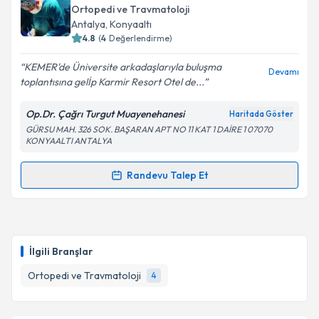
Ortopedi ve Travmatoloji
Antalya
, Konyaaltı
4.8
(
4
Değerlendirme)
KEMER'de Üniversite arkadaşlarıyla buluşma
Devamı
toplantısına gelİp Karmir Resort Otel de...
Op.Dr. Çağrı Turgut Muayenehanesi
Haritada Göster
GÜRSU MAH. 326 SOK. BAŞARAN APT NO 11 KAT 1 DAİRE 1 07070
KONYAALTI ANTALYA
Randevu Talep Et
Randevu Takvimi Talebi
Op. Dr. Çağrı Turgut
için randevu takvimi talebi
oluşturun. Size bu uzmandan randevu almanız için bir
İlgili Branşlar
takvim hazırlandığında e-posta ile bilgilendireceğiz.
Ortopedi ve Travmatoloji
4
E-posta Adresiniz