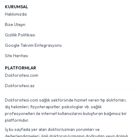
KURUMSAL
Hakkımızda
Bize Ulaşın
Gizlilik Politikası
Google Takvim Entegrasyonu
Site Haritası
PLATFORMLAR
Doktorsitesi.com
Doktorsitesi.az
Doktorsitesi.com sağlık sektöründe hizmet veren tıp doktorları,
diş hekimleri, fizyoterapistler, psikologlar vb. sağlık
profesyonelleri ile internet kullanıcılarını buluşturan bağımsız bir
platformdur.
İş bu sayfada yer alan doktor/uzman yorumları ve
değerlendirmeleri, ilgili doktorun/uzmanın doğrudan veya dolaylı