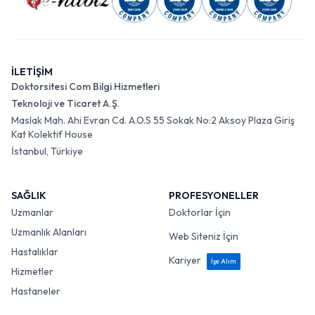
İLETİŞİM
Doktorsitesi Com Bilgi Hizmetleri
Teknoloji ve Ticaret A.Ş.
Maslak Mah. Ahi Evran Cd. A.O.S 55 Sokak No:2 Aksoy Plaza Giriş
Kat Kolektif House
İstanbul, Türkiye
SAĞLIK
PROFESYONELLER
Uzmanlar
Doktorlar İçin
Uzmanlık Alanları
Web Siteniz İçin
Hastalıklar
Kariyer
İşe Alım
Hizmetler
Hastaneler