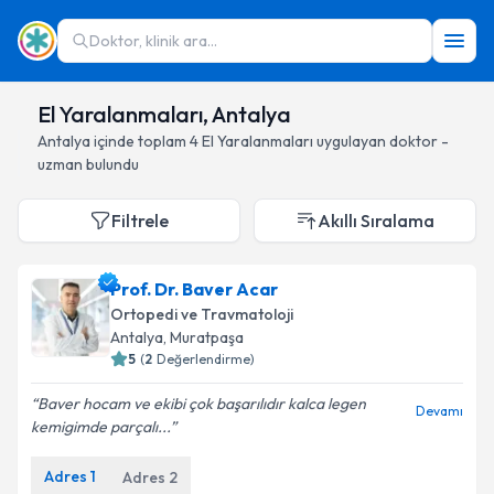
Doktor, klinik ara...
El Yaralanmaları, Antalya
Antalya
içinde toplam
4
El Yaralanmaları
uygulayan doktor -
uzman bulundu
Filtrele
Akıllı Sıralama
Prof. Dr. Baver Acar
Ortopedi ve Travmatoloji
Antalya
, Muratpaşa
5
(
2
Değerlendirme)
Baver hocam ve ekibi çok başarılıdır kalca legen
Devamı
kemigimde parçalı...
Adres
1
Adres
2