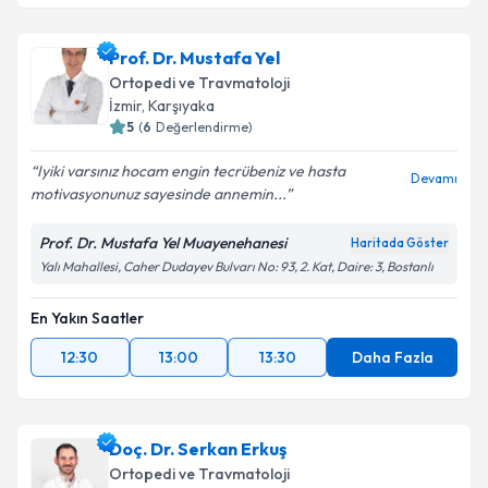
Prof. Dr. Mustafa Yel
Ortopedi ve Travmatoloji
İzmir
, Karşıyaka
5
(
6
Değerlendirme)
Iyiki varsınız hocam engin tecrübeniz ve hasta
Devamı
motivasyonunuz sayesinde annemin...
Prof. Dr. Mustafa Yel Muayenehanesi
Haritada Göster
Yalı Mahallesi, Caher Dudayev Bulvarı No: 93, 2. Kat, Daire: 3, Bostanlı
En Yakın Saatler
12:30
13:00
13:30
Daha Fazla
Doç. Dr. Serkan Erkuş
Ortopedi ve Travmatoloji