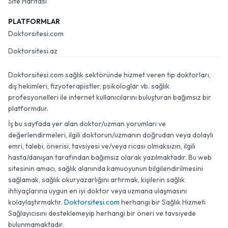
Site Haritası
PLATFORMLAR
Doktorsitesi.com
Doktorsitesi.az
Doktorsitesi.com sağlık sektöründe hizmet veren tıp doktorları,
diş hekimleri, fizyoterapistler, psikologlar vb. sağlık
profesyonelleri ile internet kullanıcılarını buluşturan bağımsız bir
platformdur.
İş bu sayfada yer alan doktor/uzman yorumları ve
değerlendirmeleri, ilgili doktorun/uzmanın doğrudan veya dolaylı
emri, talebi, önerisi, tavsiyesi ve/veya ricası olmaksızın, ilgili
hasta/danışan tarafından bağımsız olarak yazılmaktadır. Bu web
sitesinin amacı, sağlık alanında kamuoyunun bilgilendirilmesini
sağlamak, sağlık okuryazarlığını artırmak, kişilerin sağlık
ihtiyaçlarına uygun en iyi doktor veya uzmana ulaşmasını
kolaylaştırmaktır.
Doktorsitesi.com
herhangi bir Sağlık Hizmeti
Sağlayıcısını desteklemeyip herhangi bir öneri ve tavsiyede
bulunmamaktadır.