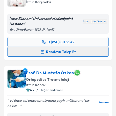
İzmir
, Karşıyaka
İzmir Ekonomi Üniversitesi Medicalpoint
Haritada Göster
Hastanesi
Yeni Girne Bulvarı, 1825. Sk. No:12
0 (850) 811 55 42
Randevu Takvimi Talebi
Randevu Talep Et
Doç. Dr. Serkan Erkuş
için randevu takvimi talebi
oluşturun. Size bu uzmandan randevu almanız için bir
takvim hazırlandığında e-posta ile bilgilendireceğiz.
Prof. Dr. Mustafa Özkan
Ortopedi ve Travmatoloji
E-posta Adresiniz
İzmir
, Konak
4.9
(
6
Değerlendirme)
yıl önce sol omuz ameliyatımı yaptı, mükemmel bir
Devamı
hekim...
Kişisel verilerimin işlenmesine ilişkin
Aydınlatma
Metni
'ni okudum ve kişisel verilerimin belirtilen