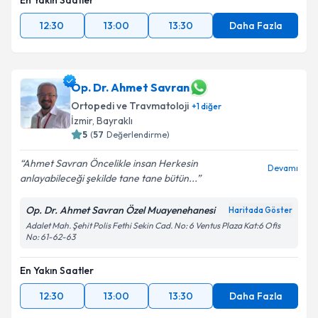
En Yakın Saatler
12:30
13:00
13:30
Daha Fazla
Op. Dr. Ahmet Savran
Ortopedi ve Travmatoloji
+
1
diğer
İzmir
, Bayraklı
5
(
57
Değerlendirme)
Ahmet Savran Öncelikle insan Herkesin
Devamı
anlayabileceği şekilde tane tane bütün...
Op. Dr. Ahmet Savran Özel Muayenehanesi
Haritada Göster
Adalet Mah. Şehit Polis Fethi Sekin Cad. No: 6 Ventus Plaza Kat:6 Ofis
No: 61-62-63
En Yakın Saatler
12:30
13:00
13:30
Daha Fazla