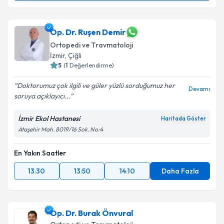
Op. Dr. Mustafa Özcan
için randevu takvimi talebi
oluşturun. Size bu uzmandan randevu almanız için bir
takvim hazırlandığında e-posta ile bilgilendireceğiz.
Op. Dr. Ruşen Demir
Ortopedi ve Travmatoloji
E-posta Adresiniz
İzmir
, Çiğli
5
(
1
Değerlendirme)
Doktorumuz çok ilgili ve güler yüzlü sorduğumuz her
Devamı
soruya açıklayıcı...
Kişisel verilerimin işlenmesine ilişkin
Aydınlatma
Metni
'ni okudum ve kişisel verilerimin belirtilen
İzmir Ekol Hastanesi
Haritada Göster
kapsamda işlenmesini kabul ediyorum.
Ataşehir Mah. 8019/16 Sok. No:4
Takvim Talebini Gönder
En Yakın Saatler
13:30
13:50
14:10
Daha Fazla
Op. Dr. Burak Önvural