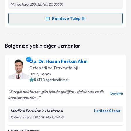
Manavkuyu, 250. Sk. No: 23, 35001
Randevu Talep Et
Randevu Takvimi Talebi
Op. Dr. Yavuz Ünlü
için randevu takvimi talebi
Bölgenize yakın diğer uzmanlar
oluşturun. Size bu uzmandan randevu almanız için bir
takvim hazırlandığında e-posta ile bilgilendireceğiz.
Op. Dr. Hasan Furkan Akın
E-posta Adresiniz
Ortopedi ve Travmatoloji
İzmir
, Konak
5
(
31
Değerlendirme)
Sevgili doktorum gün içinde gittiğim . doktordu ve ilk
Kişisel verilerimin işlenmesine ilişkin
Aydınlatma
Devamı
konuşmamızda...
Metni
'ni okudum ve kişisel verilerimin belirtilen
kapsamda işlenmesini kabul ediyorum.
Medikal Park İzmir Hastanesi
Haritada Göster
Kahramanlar, 1397. Sk. No:1, 35230
Takvim Talebini Gönder