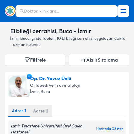
Doktor, klinik ara...
El bileği cerrahisi, Buca - İzmir
İzmir
Buca
içinde toplam
10
El bileği cerrahisi
uygulayan doktor
- uzman bulundu
Filtrele
Akıllı Sıralama
Op. Dr. Yavuz Ünlü
Ortopedi ve Travmatoloji
İzmir
, Buca
Adres
1
Adres
2
İzmir Tınaztepe Üniversitesi Özel Galen
Haritada Göster
Hastanesi