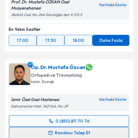
Prof. Dr. Mustafa ÖZKAN Özel
kapsamda işlenmesini kabul ediyorum.
Haritada Göster
Muayenehanesi
Atatürk Cad. No: 244 Gündoğdu Apt. K:3 D:3
Takvim Talebini Gönder
En Yakın Saatler
17:00
17:30
18:00
Daha Fazla
Op. Dr. Mustafa Özcan
Ortopedi ve Travmatoloji
İzmir
, Konak
İzmir Özel Gazi Hastanesi
Haritada Göster
Kahramanlar Mah. 1421 Sok. No: 29
0 (850) 811 70 76
Randevu Takvimi Talebi
Randevu Talep Et