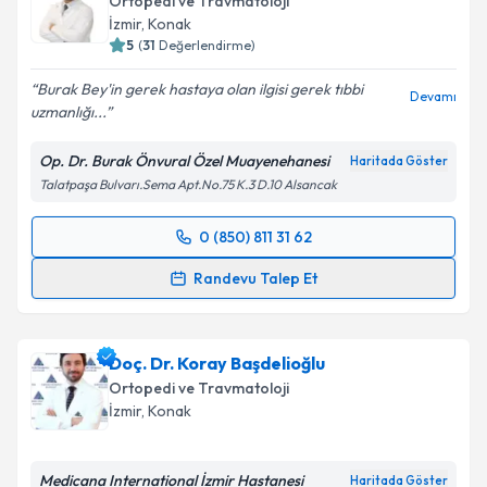
Ortopedi ve Travmatoloji
İzmir
, Konak
5
(
31
Değerlendirme)
Burak Bey'in gerek hastaya olan ilgisi gerek tıbbi
Devamı
uzmanlığı...
Op. Dr. Burak Önvural Özel Muayenehanesi
Haritada Göster
Talatpaşa Bulvarı.Sema Apt.No.75 K.3 D.10 Alsancak
0 (850) 811 31 62
Randevu Takvimi Talebi
Randevu Talep Et
Op. Dr. Burak Önvural
için randevu takvimi talebi
oluşturun. Size bu uzmandan randevu almanız için bir
Doç. Dr. Koray Başdelioğlu
takvim hazırlandığında e-posta ile bilgilendireceğiz.
Ortopedi ve Travmatoloji
E-posta Adresiniz
İzmir
, Konak
Medicana International İzmir Hastanesi
Haritada Göster