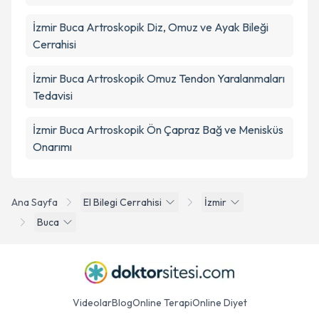
İzmir Buca Artroskopik Diz, Omuz ve Ayak Bileği
Cerrahisi
İzmir Buca Artroskopik Omuz Tendon Yaralanmaları
Tedavisi
İzmir Buca Artroskopik Ön Çapraz Bağ ve Menisküs
Onarımı
Ana Sayfa
El Bilegi Cerrahisi
İzmir
Buca
Videolar
Blog
Online Terapi
Online Diyet