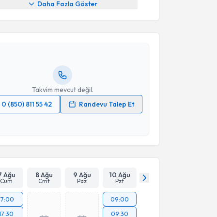
akvimi Talebi
Daha Fazla Göster
Serkan Erkuş
için randevu takvimi talebi oluşturun.
andan randevu almanız için bir takvim
ında e-posta ile bilgilendireceğiz.
resiniz
Takvim mevcut değil.
0 (850) 811 55 42
Randevu Talep Et
 verilerimin işlenmesine ilişkin
Aydınlatma Metni
'ni
 ve kişisel verilerimin belirtilen kapsamda
esini kabul ediyorum.
Takvim Talebini Gönder
7 Ağu
8 Ağu
9 Ağu
10 Ağu
Cum
Cmt
Paz
Pzt
17:00
09:00
17:30
09:30