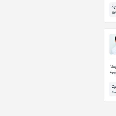
Op
Tal
Sağ
tanı
Op
Man