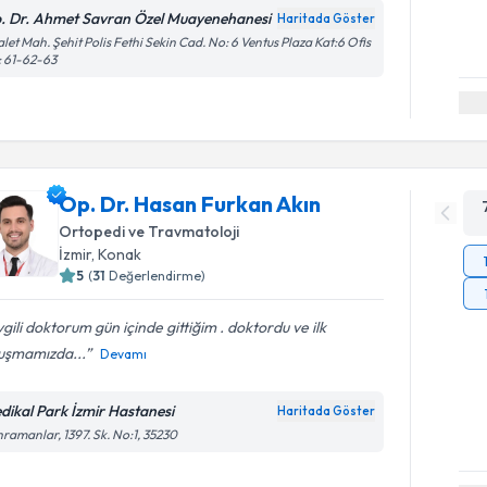
. Dr. Ahmet Savran Özel Muayenehanesi
Haritada Göster
let Mah. Şehit Polis Fethi Sekin Cad. No: 6 Ventus Plaza Kat:6 Ofis
 61-62-63
Op. Dr. Hasan Furkan Akın
Ortopedi ve Travmatoloji
İzmir
, Konak
5
(
31
Değerlendirme)
gili doktorum gün içinde gittiğim . doktordu ve ilk
uşmamızda...
Devamı
dikal Park İzmir Hastanesi
Haritada Göster
ramanlar, 1397. Sk. No:1, 35230