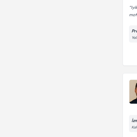
Iyi
mot
Pr
Yal
İz
Kah