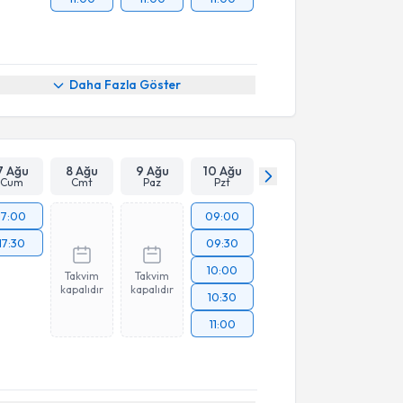
Daha Fazla Göster
7 Ağu
8 Ağu
9 Ağu
10 Ağu
Cum
Cmt
Paz
Pzt
17:00
09:00
17:30
09:30
10:00
Takvim
Takvim
kapalıdır
kapalıdır
10:30
11:00