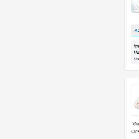
A
İz
Ha
Man
Bur
uzma