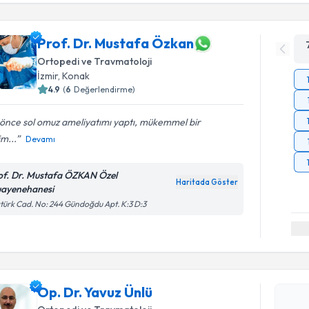
Prof. Dr. Mustafa Özkan
Ortopedi ve Travmatoloji
İzmir
, Konak
4.9
(
6
Değerlendirme)
 önce sol omuz ameliyatımı yaptı, mükemmel bir
m...
Devamı
of. Dr. Mustafa ÖZKAN Özel
Haritada Göster
ayenehanesi
türk Cad. No: 244 Gündoğdu Apt. K:3 D:3
Randevu T
Op. Dr. Ya
Op. Dr. Yavuz Ünlü
bu uzmandan