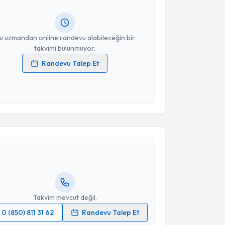
lgilendireceğiz.
resiniz
u uzmandan online randevu alabileceğin bir
takvimi bulunmuyor.
Randevu Talep Et
 verilerimin işlenmesine ilişkin
Aydınlatma Metni
'ni
 ve kişisel verilerimin belirtilen kapsamda
esini kabul ediyorum.
akvimi Talebi
Takvim Talebini Gönder
urak Önvural
için randevu takvimi talebi oluşturun.
andan randevu almanız için bir takvim
ında e-posta ile bilgilendireceğiz.
resiniz
Takvim mevcut değil.
0 (850) 811 31 62
Randevu Talep Et