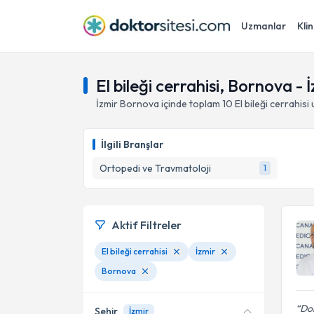
Uzmanlar
Klin
El bileği cerrahisi, Bornova - 
İzmir
Bornova
içinde toplam
10
El bileği cerrahisi
u
İlgili Branşlar
Ortopedi ve Travmatoloji
1
Aktif Filtreler
El bileği cerrahisi
İzmir
Bornova
Dok
Şehir
İzmir