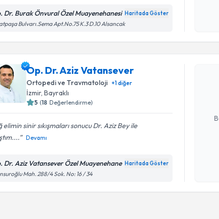
Kişisel
okudum
. Dr. Burak Önvural Özel Muayenehanesi
Haritada Göster
işlenm
atpaşa Bulvarı.Sema Apt.No.75 K.3 D.10 Alsancak
Randevu T
Op. Dr. A
Op. Dr. Aziz Vatansever
Size bu uzm
Ortopedi ve Travmatoloji
+
1
diğer
hazırlandığ
İzmir
, Bayraklı
5
(
18
Değerlendirme)
E-posta Ad
B
 elimin sinir sıkışmaları sonucu Dr. Aziz Bey ile
ştım....
Devamı
Kişisel
okudum
. Dr. Aziz Vatansever Özel Muayenehane
Haritada Göster
işlenm
suroğlu Mah. 288/4 Sok. No: 16 / 34