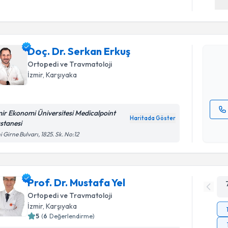
Randevu T
Doç. Dr. 
Size bu uzm
Doç. Dr. Serkan Erkuş
hazırlandığ
Ortopedi ve Travmatoloji
İzmir
, Karşıyaka
E-posta Ad
mir Ekonomi Üniversitesi Medicalpoint
Haritada Göster
stanesi
Kişisel
i Girne Bulvarı, 1825. Sk. No:12
okudum
işlenm
Prof. Dr. Mustafa Yel
Ortopedi ve Travmatoloji
İzmir
, Karşıyaka
5
(
6
Değerlendirme)