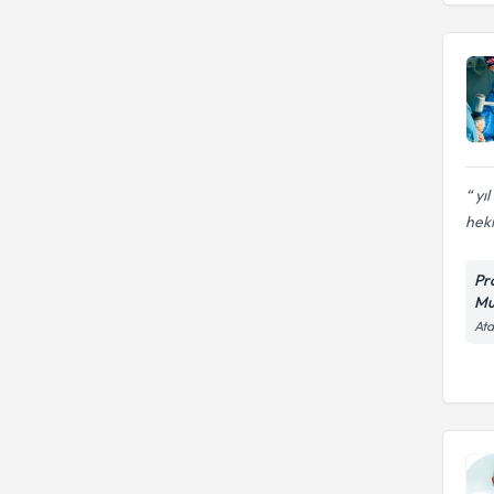
yıl
heki
Pr
Mu
Ata