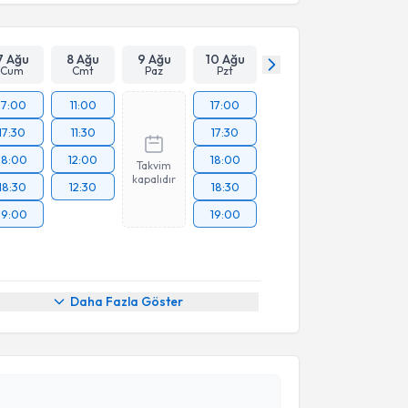
Takvim Talebini Gönder
7 Ağu
8 Ağu
9 Ağu
10 Ağu
Cum
Cmt
Paz
Pzt
17:00
11:00
17:00
17:30
11:30
17:30
18:00
12:00
18:00
Takvim
kapalıdır
18:30
12:30
18:30
19:00
19:00
Daha Fazla Göster
akvimi Talebi
vuz Ünlü
için randevu takvimi talebi oluşturun. Size
 randevu almanız için bir takvim hazırlandığında e-