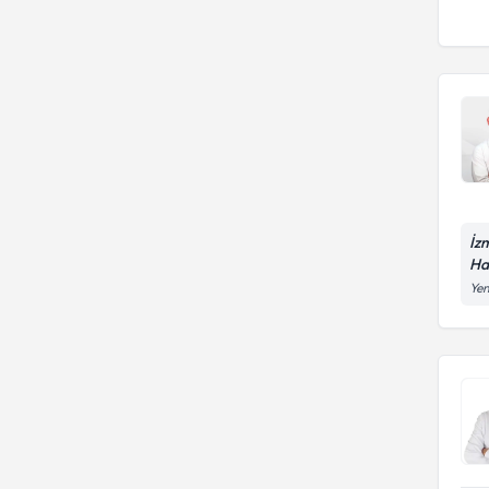
İz
Ha
Yen