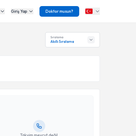
Giriş Yap
Doktor musun?
Sıralama
Akıllı Sıralama
akvimi Talebi
Levent Küçük
için randevu takvimi talebi oluşturun.
andan randevu almanız için bir takvim
ında e-posta ile bilgilendireceğiz.
resiniz
Takvim mevcut değil.