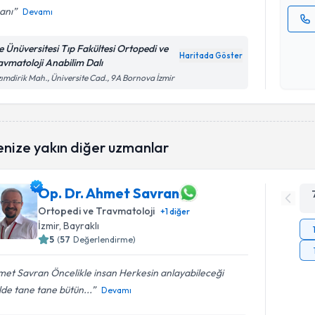
anı
Devamı
Kişisel
e Ünüversitesi Tıp Fakültesi Ortopedi ve
okudum
Haritada Göster
avmatoloji Anabilim Dalı
işlenm
ımdirik Mah., Üniversite Cad., 9A Bornova İzmir
enize yakın diğer uzmanlar
Op. Dr. Ahmet Savran
Ortopedi ve Travmatoloji
+
1
diğer
İzmir
, Bayraklı
5
(
57
Değerlendirme)
et Savran Öncelikle insan Herkesin anlayabileceği
lde tane tane bütün...
Devamı