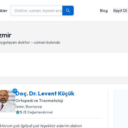
ikler
Blog
Kayıt Ol
İzmir
ygulayan doktor - uzman bulundu
Randevu T
Doç. Dr. Levent Küçük
Doç. Dr. 
Size bu uzm
Ortopedi ve Travmatoloji
hazırlandığ
İzmir
, Bornova
5
(
5
Değerlendirme)
E-posta Ad
torum çok ilgiliydi çok teşekkür ederim dalının