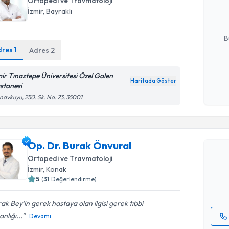
Ortopedi ve Travmatoloji
posta ile bi
İzmir
, Bayraklı
E-posta Ad
B
dres
1
Adres
2
Kişisel
mir Tınaztepe Üniversitesi Özel Galen
Haritada Göster
okudum
stanesi
işlenm
avkuyu, 250. Sk. No: 23, 35001
Randevu T
Op. Dr. B
Op. Dr. Burak Önvural
Size bu uzm
Ortopedi ve Travmatoloji
hazırlandığ
İzmir
, Konak
5
(
31
Değerlendirme)
E-posta Ad
ak Bey'in gerek hastaya olan ilgisi gerek tıbbi
nlığı...
Devamı