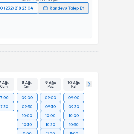
0 (232) 218 23 04
Randevu Talep Et
 verilerimin işlenmesine ilişkin
Aydınlatma Metni
'ni
 ve kişisel verilerimin belirtilen kapsamda
esini kabul ediyorum.
Takvim Talebini Gönder
7 Ağu
8 Ağu
9 Ağu
10 Ağu
Cum
Cmt
Paz
Pzt
17:00
09:00
09:00
09:00
17:30
09:30
09:30
09:30
10:00
10:00
10:00
10:30
10:30
10:30
11:00
11:00
11:00