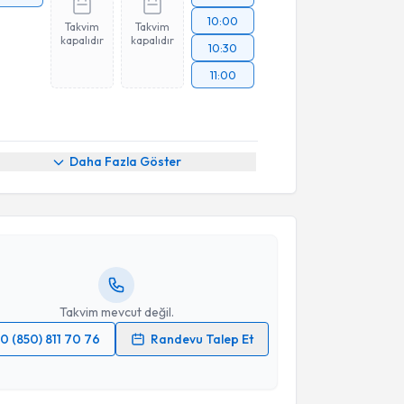
10:00
Takvim
Takvim
kapalıdır
kapalıdır
10:30
11:00
akvimi Talebi
Daha Fazla Göster
ustafa Özcan
için randevu takvimi talebi oluşturun.
andan randevu almanız için bir takvim
ında e-posta ile bilgilendireceğiz.
resiniz
Takvim mevcut değil.
0 (850) 811 70 76
Randevu Talep Et
 verilerimin işlenmesine ilişkin
Aydınlatma Metni
'ni
 ve kişisel verilerimin belirtilen kapsamda
esini kabul ediyorum.