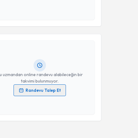
 verilerimin işlenmesine ilişkin
Aydınlatma Metni
'ni
 ve kişisel verilerimin belirtilen kapsamda
esini kabul ediyorum.
akvimi Talebi
Takvim Talebini Gönder
ziz Vatansever
için randevu takvimi talebi oluşturun.
andan randevu almanız için bir takvim
ında e-posta ile bilgilendireceğiz.
resiniz
u uzmandan online randevu alabileceğin bir
takvimi bulunmuyor.
Randevu Talep Et
 verilerimin işlenmesine ilişkin
Aydınlatma Metni
'ni
 ve kişisel verilerimin belirtilen kapsamda
esini kabul ediyorum.
Takvim Talebini Gönder