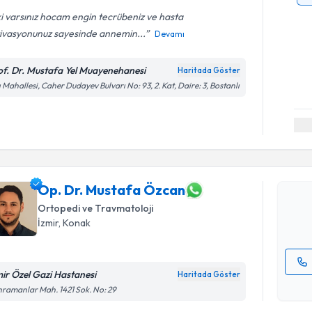
ki varsınız hocam engin tecrübeniz ve hasta
ivasyonunuz sayesinde annemin...
Devamı
of. Dr. Mustafa Yel Muayenehanesi
Haritada Göster
ı Mahallesi, Caher Dudayev Bulvarı No: 93, 2. Kat, Daire: 3, Bostanlı
Randevu T
Op. Dr. M
Size bu uzm
hazırlandığ
Op. Dr. Mustafa Özcan
Ortopedi ve Travmatoloji
E-posta Ad
İzmir
, Konak
mir Özel Gazi Hastanesi
Haritada Göster
Kişisel
ramanlar Mah. 1421 Sok. No: 29
okudum
işlenm