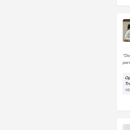
Day
parm
Op
Tr
YE