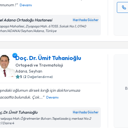
nunum !
Devamı
Kişisel
el Adana Ortadoğu Hastanesi
Haritada Göster
okudum
apaşa Mahallesi, Ziyapaşa Mah. 67055. Sokak No:1, 01140
işlenm
yhan/ADANA/Seyhan/Adana, Türkiye
Randevu T
Doç. Dr. Ümit Tuhanioğlu
Doç. Dr. 
Size bu uzm
Ortopedi ve Travmatoloji
hazırlandığ
Adana
, Seyhan
5
(
2
Değerlendirme)
E-posta Ad
B
ındaki oğlumun dirsek kırığı için doktorumuza
acaatta bulunduk. Çok...
Devamı
Kişisel
ç.Dr.Ümit Tuhanioğlu
Haritada Göster
okudum
selpaşa Mah.Öğretmenler Bulvarı.Tepelizade iç merkezi No:2
işlenm
:1 Daire:4