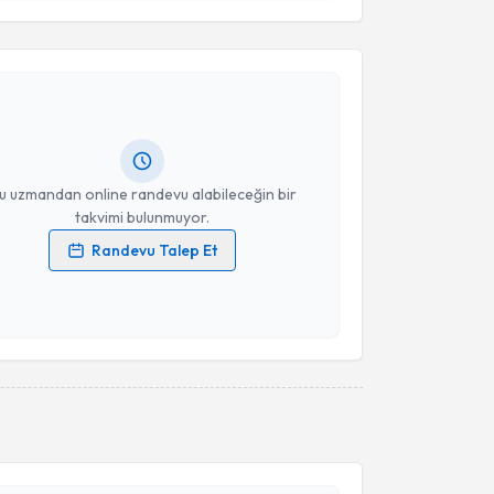
akvimi Talebi
Takvim Talebini Gönder
 Hüseyin Bayram
için randevu takvimi talebi
Size bu uzmandan randevu almanız için bir takvim
ında e-posta ile bilgilendireceğiz.
resiniz
u uzmandan online randevu alabileceğin bir
takvimi bulunmuyor.
Randevu Talep Et
 verilerimin işlenmesine ilişkin
Aydınlatma Metni
'ni
 ve kişisel verilerimin belirtilen kapsamda
esini kabul ediyorum.
akvimi Talebi
Takvim Talebini Gönder
oray Bektaş
için randevu takvimi talebi oluşturun. Size
 randevu almanız için bir takvim hazırlandığında e-