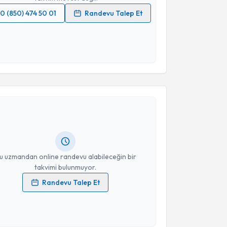
0 (850) 474 50 01
Randevu Talep Et
 verilerimin işlenmesine ilişkin
Aydınlatma Metni
'ni
 ve kişisel verilerimin belirtilen kapsamda
esini kabul ediyorum.
akvimi Talebi
Takvim Talebini Gönder
Ümit Tuhanioğlu
için randevu takvimi talebi oluşturun.
andan randevu almanız için bir takvim
ında e-posta ile bilgilendireceğiz.
resiniz
u uzmandan online randevu alabileceğin bir
takvimi bulunmuyor.
Randevu Talep Et
 verilerimin işlenmesine ilişkin
Aydınlatma Metni
'ni
 ve kişisel verilerimin belirtilen kapsamda
esini kabul ediyorum.