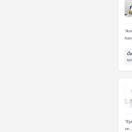
Ame
hang
Öz
Kül
Eşi
ve..