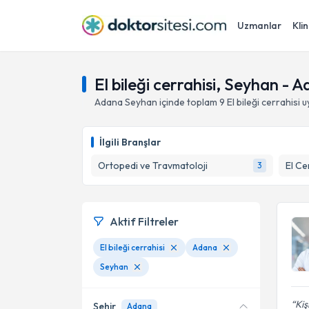
Uzmanlar
Klin
El bileği cerrahisi, Seyhan - 
Adana
Seyhan
içinde toplam
9
El bileği cerrahisi
u
İlgili Branşlar
Ortopedi ve Travmatoloji
El Ce
3
Aktif Filtreler
El bileği cerrahisi
Adana
Seyhan
Kiş
Şehir
Adana