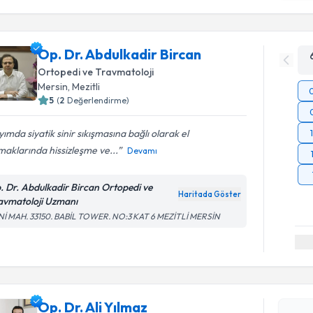
Op. Dr. Abdulkadir Bircan
Ortopedi ve Travmatoloji
Mersin
, Mezitli
5
(
2
Değerlendirme)
ımda siyatik sinir sıkışmasına bağlı olarak el
aklarında hissizleşme ve...
Devamı
. Dr. Abdulkadir Bircan Ortopedi ve
Haritada Göster
avmatoloji Uzmanı
Nİ MAH. 33150. BABİL TOWER. NO:3 KAT 6 MEZİTLİ MERSİN
Randevu T
Op. Dr. Al
Op. Dr. Ali Yılmaz