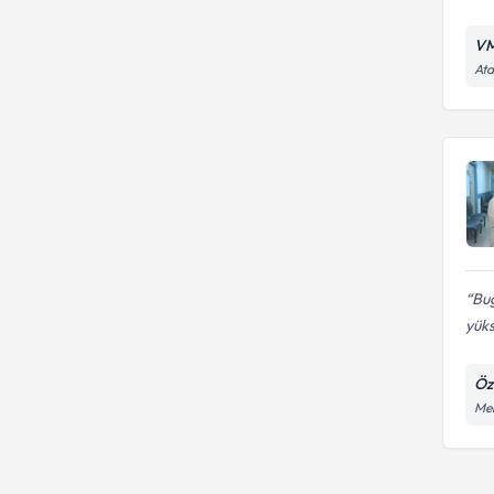
VM
Ata
Bu
yüks
Öz
Meh