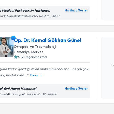
Kişisel
okudum
 Medical Park Mersin Hastanesi
Haritada Göster
işlenm
türk, Gazi Mustafa Kemal Blv. No: 676, 33200
Randevu T
Op. Dr. K
Op. Dr. Kemal Gökhan Günel
oluşturun. 
Ortopedi ve Travmatoloji
hazırlandığ
Osmaniye
, Merkez
5
(
2
Değerlendirme)
E-posta Ad
B
güne kadar gördüğüm en mükemmel doktor. Enerjisi çok
ek, hastalarına...
Devamı
Kişisel
okudum
el Yeni Hayat Hastanesi
Haritada Göster
işlenm
met Akif Ersoy, Atatürk Cd. No:395, 80010