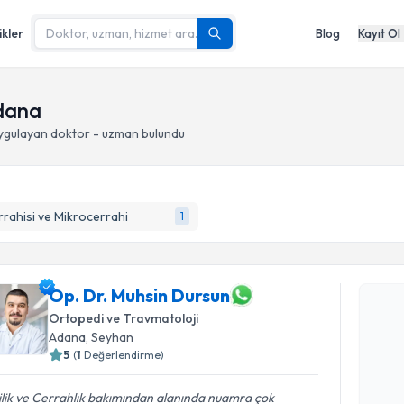
ikler
Blog
Kayıt Ol
Adana
ygulayan doktor - uzman bulundu
rrahisi ve Mikrocerrahi
1
Randevu T
Op. Dr. Muhsin Dursun
Op. Dr. M
Size bu uzm
Ortopedi ve Travmatoloji
hazırlandığ
Adana
, Seyhan
5
(
1
Değerlendirme)
E-posta Ad
ilik ve Cerrahlık bakımından alanında nuamra çok