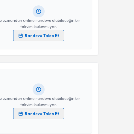
lgilendireceğiz.
resiniz
u uzmandan online randevu alabileceğin bir
takvimi bulunmuyor.
Randevu Talep Et
 verilerimin işlenmesine ilişkin
Aydınlatma Metni
'ni
akvimi Talebi
 ve kişisel verilerimin belirtilen kapsamda
esini kabul ediyorum.
i Öztürk
için randevu takvimi talebi oluşturun. Size bu
Takvim Talebini Gönder
ndevu almanız için bir takvim hazırlandığında e-
lgilendireceğiz.
resiniz
u uzmandan online randevu alabileceğin bir
takvimi bulunmuyor.
Randevu Talep Et
 verilerimin işlenmesine ilişkin
Aydınlatma Metni
'ni
 ve kişisel verilerimin belirtilen kapsamda
esini kabul ediyorum.