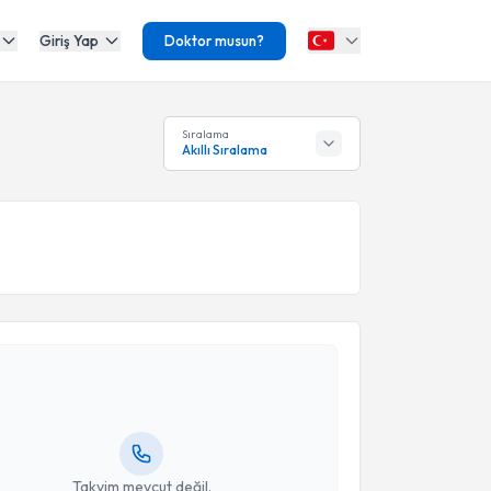
Giriş Yap
Doktor musun?
Sıralama
Akıllı Sıralama
akvimi Talebi
uhsin Dursun
için randevu takvimi talebi oluşturun.
andan randevu almanız için bir takvim
ında e-posta ile bilgilendireceğiz.
resiniz
Takvim mevcut değil.