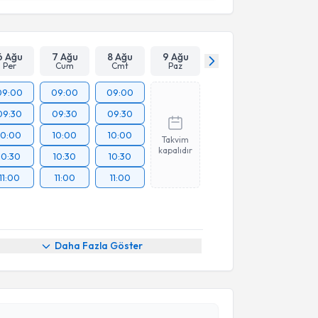
Takvim Talebini Gönder
6 Ağu
7 Ağu
8 Ağu
9 Ağu
Per
Cum
Cmt
Paz
09:00
09:00
09:00
09:30
09:30
09:30
10:00
10:00
10:00
Takvim
kapalıdır
10:30
10:30
10:30
11:00
11:00
11:00
Daha Fazla Göster
akvimi Talebi
i Yılmaz
için randevu takvimi talebi oluşturun. Size bu