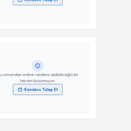
 verilerimin işlenmesine ilişkin
Aydınlatma Metni
'ni
 ve kişisel verilerimin belirtilen kapsamda
esini kabul ediyorum.
akvimi Talebi
Takvim Talebini Gönder
emal Gökhan Günel
için randevu takvimi talebi
Size bu uzmandan randevu almanız için bir takvim
ında e-posta ile bilgilendireceğiz.
resiniz
u uzmandan online randevu alabileceğin bir
takvimi bulunmuyor.
Randevu Talep Et
 verilerimin işlenmesine ilişkin
Aydınlatma Metni
'ni
 ve kişisel verilerimin belirtilen kapsamda
esini kabul ediyorum.
Takvim Talebini Gönder