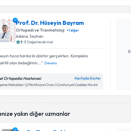
Randevu T
Prof. Dr.
Prof. Dr. Hüseyin Bayram
oluşturun. 
Ortopedi ve Travmatoloji
+
1
diğer
hazırlandığ
Adana
, Seyhan
5
(
1
Değerlendirme)
E-posta Ad
B
seyin hoca harika bi doktor gerçekten. Kompleks
aktili olan bebeğimin...
Devamı
Kişisel
okudum
el Ortapedia Hastanesi
Haritada Göster
işlenm
eme Mahallesi ( Çifte Minare Civarı) Cumhuriyet Caddesi No:64
Randevu T
enize yakın diğer uzmanlar
Op. Dr. T
bu uzmandan