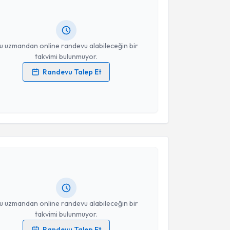
ndevu almanız için bir takvim hazırlandığında e-
lgilendireceğiz.
resiniz
u uzmandan online randevu alabileceğin bir
takvimi bulunmuyor.
Randevu Talep Et
 verilerimin işlenmesine ilişkin
Aydınlatma Metni
'ni
 ve kişisel verilerimin belirtilen kapsamda
esini kabul ediyorum.
akvimi Talebi
Takvim Talebini Gönder
i Göçer
için randevu takvimi talebi oluşturun. Size bu
ndevu almanız için bir takvim hazırlandığında e-
lgilendireceğiz.
resiniz
u uzmandan online randevu alabileceğin bir
takvimi bulunmuyor.
Randevu Talep Et