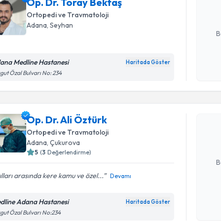
Op. Dr. Toray Bektaş
posta ile bi
Ortopedi ve Travmatoloji
E-posta Ad
Adana
, Seyhan
B
ana Medline Hastanesi
Haritada Göster
Kişisel
gut Özal Bulvarı No: 234
Randevu T
okudum
işlenm
Op. Dr. Al
Op. Dr. Ali Öztürk
uzmandan ra
posta ile bi
Ortopedi ve Travmatoloji
Adana
, Çukurova
E-posta Ad
5
(
3
Değerlendirme)
B
ılları arasında kere kamu ve özel...
Devamı
Kişisel
dline Adana Hastanesi
Haritada Göster
okudum
gut Özal Bulvarı No:234
işlenm