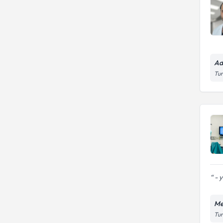
Ad
Tur
- y
Me
Tur