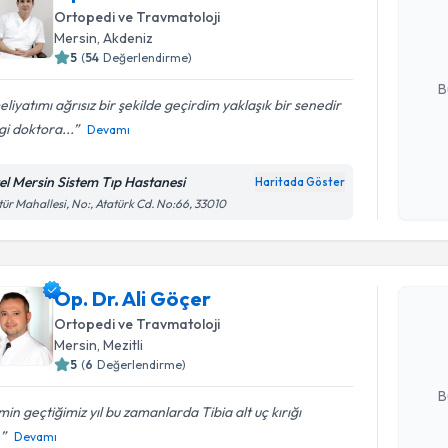
uzmandan ra
Ortopedi ve Travmatoloji
posta ile bi
Mersin
, Akdeniz
5
(
54
Değerlendirme)
E-posta Ad
B
liyatımı ağrısız bir şekilde geçirdim yaklaşık bir senedir
i doktora...
Devamı
Kişisel
okudum
el Mersin Sistem Tıp Hastanesi
Haritada Göster
işlenm
tür Mahallesi, No:, Atatürk Cd. No:66, 33010
Randevu T
Op. Dr. Al
Op. Dr. Ali Göçer
uzmandan ra
Ortopedi ve Travmatoloji
posta ile bi
Mersin
, Mezitli
5
(
6
Değerlendirme)
E-posta Ad
B
min geçtiğimiz yıl bu zamanlarda Tibia alt uç kırığı
.
Devamı