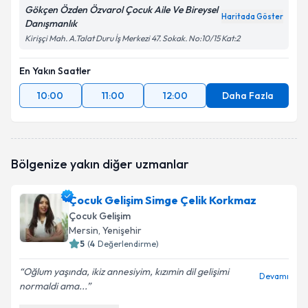
Gökçen Özden Özvarol Çocuk Aile Ve Bireysel
Haritada Göster
Danışmanlık
Kirişçi Mah. A.Talat Duru İş Merkezi 47. Sokak. No:10/15 Kat:2
En Yakın Saatler
10:00
11:00
12:00
Daha Fazla
Bölgenize yakın diğer uzmanlar
Çocuk Gelişim Simge Çelik Korkmaz
Çocuk Gelişim
Mersin
,
Yenişehir
5
(
4
Değerlendirme)
Oğlum yaşında, ikiz annesiyim, kızımin dil gelişimi
Devamı
normaldi ama...