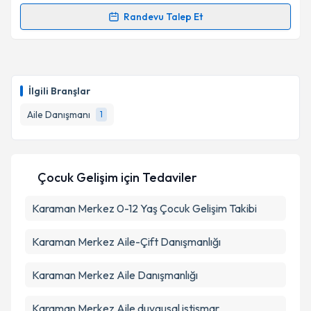
Metni
'ni okudum ve kişisel verilerimin belirtilen
kapsamda işlenmesini kabul ediyorum.
Randevu Talep Et
Randevu Takvimi Talebi
Takvim Talebini Gönder
Aile Danışmanı Aysun Turhan
için randevu takvimi
talebi oluşturun. Size bu uzmandan randevu almanız
İlgili Branşlar
için bir takvim hazırlandığında e-posta ile
bilgilendireceğiz.
Aile Danışmanı
1
E-posta Adresiniz
Çocuk Gelişim
için Tedaviler
Karaman Merkez 0-12 Yaş Çocuk Gelişim Takibi
Kişisel verilerimin işlenmesine ilişkin
Aydınlatma
Metni
'ni okudum ve kişisel verilerimin belirtilen
kapsamda işlenmesini kabul ediyorum.
Karaman Merkez Aile-Çift Danışmanlığı
Karaman Merkez Aile Danışmanlığı
Takvim Talebini Gönder
Karaman Merkez Aile duygusal istismar