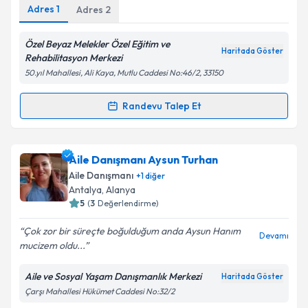
Adres
1
Adres
2
Özel Beyaz Melekler Özel Eğitim ve
Haritada Göster
Rehabilitasyon Merkezi
50.yıl Mahallesi, Ali Kaya, Mutlu Caddesi No:46/2, 33150
Randevu Talep Et
Randevu Takvimi Talebi
Çocuk Gelişim Simge Çelik Korkmaz
için randevu
Aile Danışmanı Aysun Turhan
takvimi talebi oluşturun. Size bu uzmandan randevu
Aile Danışmanı
+
1
diğer
almanız için bir takvim hazırlandığında e-posta ile
Antalya
,
Alanya
bilgilendireceğiz.
5
(
3
Değerlendirme)
E-posta Adresiniz
Çok zor bir süreçte boğulduğum anda Aysun Hanım
Devamı
mucizem oldu...
Aile ve Sosyal Yaşam Danışmanlık Merkezi
Haritada Göster
Çarşı Mahallesi Hükümet Caddesi No:32/2
Kişisel verilerimin işlenmesine ilişkin
Aydınlatma