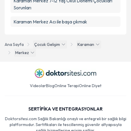
Karaman Merkez 7-12 Yaş Okul Dönemi Çocukları
Sorunları
Karaman Merkez Acı ile başa çıkmak
Ana Sayfa
Çocuk Gelişim
Karaman
Merkez
Videolar
Blog
Online Terapi
Online Diyet
SERTİFİKA VE ENTEGRASYONLAR
Doktorsitesi.com Sağlık Bakanlığı onaylı ve entegreli bir sağlık bilgi
platformudur. Sertifikaları ile tescillenmiş güvenilir altyapısıyla
sağlık hizmetlerine erişim sağlar.