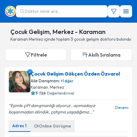
Doktor, klinik ara...
Çocuk Gelişim, Merkez - Karaman
Karaman
Merkez
içinde toplam
3
çocuk gelişim doktoru
bulundu
Filtrele
Akıllı Sıralama
Çocuk Gelişim Gökçen Özden Özvarol
Aile Danışmanı
+
1
diğer
Karaman
,
Merkez
5
(
126
Değerlendirme)
Eşimle çift danışmanlığı alıyoruz . ayımızdayız
Devamı
boşanmadan döndük, çatışma yaşadığımız...
Adres
1
Online Görüşme