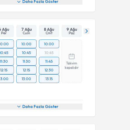
Daha Fazla Göster
6 Ağu
7 Ağu
8 Ağu
9 Ağu
Per
Cum
Cmt
Paz
10:00
10:00
10:00
10:45
10:45
10:45
11:30
11:30
11:45
Takvim
kapalıdır
12:15
12:15
12:30
13:00
13:00
13:15
Daha Fazla Göster