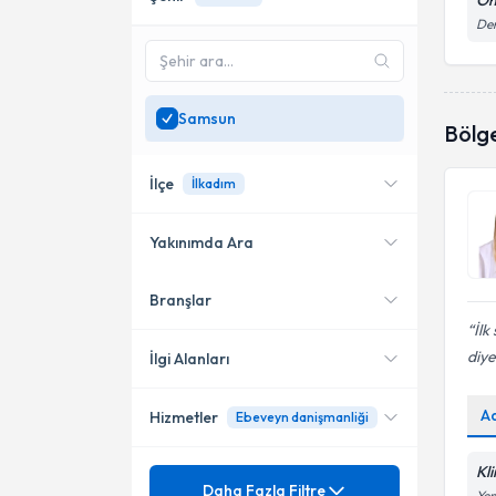
Oh
Der
Samsun
Bölg
İlçe
İlkadım
Yakınımda Ara
Branşlar
Konumuma yakın uzmanları
Atakum
göster
İlk
Havza
diye
İlgi Alanları
İlkadım
A
Hizmetler
Ebeveyn danişmanliği
Psikoloji
Kl
Ünvan
Çocuk Danışmanlığı
Daha Fazla Filtre
Yen