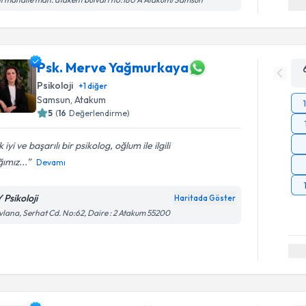
Psk. Merve Yağmurkaya
Psikoloji
+
1
diğer
Samsun
, Atakum
5
(
16
Değerlendirme)
 iyi ve başarılı bir psikolog, oğlum ile ilgili
ğımız...
Devamı
 Psikoloji
Haritada Göster
lana, Serhat Cd. No:62, Daire : 2 Atakum 55200