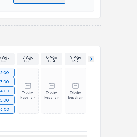
 verilerimin işlenmesine ilişkin
Aydınlatma Metni
'ni
 ve kişisel verilerimin belirtilen kapsamda
esini kabul ediyorum.
Takvim Talebini Gönder
6 Ağu
7 Ağu
8 Ağu
9 Ağu
Per
Cum
Cmt
Paz
12:00
13:00
14:00
Takvim
Takvim
Takvim
kapalıdır
kapalıdır
kapalıdır
15:00
16:00