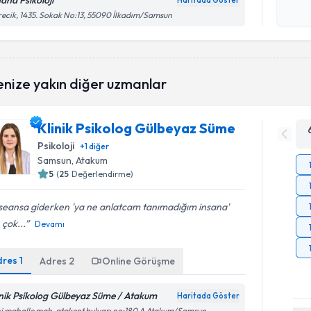
ana Psikoloji
Haritada Göster
Kişisel
ecik, 1435. Sokak No:13, 55090 İlkadım/Samsun
okudum
işlenm
enize yakın diğer uzmanlar
Klinik Psikolog Gülbeyaz Süme
Psikoloji
+
1
diğer
Samsun
, Atakum
5
(
25
Değerlendirme)
 seansa giderken 'ya ne anlatcam tanımadığım insana'
 çok...
Devamı
dres
1
Adres
2
Online Görüşme
inik Psikolog Gülbeyaz Süme / Atakum
Haritada Göster
i mahalle mah. atakent bulvarı no:180 A Atakum/Samsun