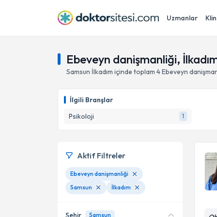
Uzmanlar
Klin
Ebeveyn danişmanliği, İlkadı
Samsun
İlkadım
içinde toplam
4
Ebeveyn danişmanl
İlgili Branşlar
Psikoloji
1
Aktif Filtreler
Ebeveyn danişmanliği
Samsun
İlkadım
Şehir
Samsun