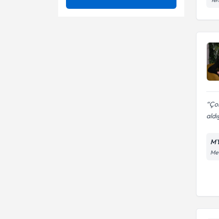
Çocuk Ergen Psikolojisi
Aile Danışmanlığı
Çocuk - Ergen Psikolojisi
Bireysel Danışmanlık
Psk.
Ebeveyn danışmanlığı
Çocuk Ergen Danışmanlığı
Ebeveyn Danışmanlığı
Çocuk/ergen terapisi
Oyun terapisi
Çocuk ve ergen danışmanlığı
Çok
aldı
Oyun Terapisi
Çocuk ve ergen terapisi
Sınav Kaygısı
MY
Ebeveyn Çocuk İlişkileri
Mev
Sınav stresi danışmanlığı
Ebeveyn danişmanliği
Sınav Stresi
Ebeveyn danışmanlığı
Oyun Danışmanlığı