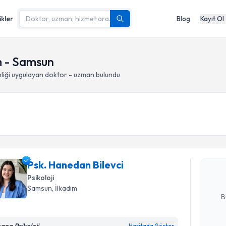
ikler
Blog
Kayıt Ol
m - Samsun
iği
uygulayan doktor - uzman bulundu
Randevu T
Psk. Hane
Size bu uzm
Psk. Hanedan Bilevci
hazırlandığ
Psikoloji
E-posta Ad
Samsun
, İlkadım
B