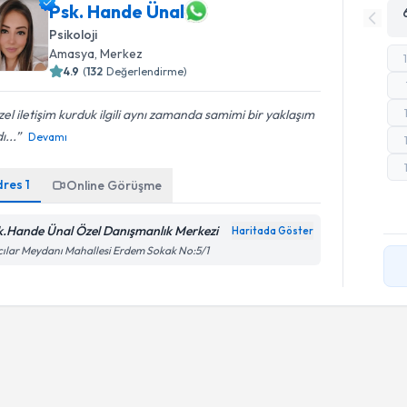
Psk. Hande Ünal
Psikoloji
Amasya
, Merkez
4.9
(
132
Değerlendirme)
el iletişim kurduk ilgili aynı zamanda samimi bir yaklaşım
ı...
Devamı
dres
1
Online Görüşme
k.Hande Ünal Özel Danışmanlık Merkezi
Haritada Göster
ılar Meydanı Mahallesi Erdem Sokak No:5/1