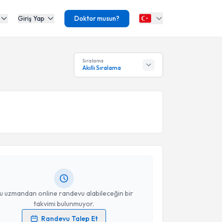
Giriş Yap
Doktor musun?
Sıralama
Akıllı Sıralama
akvimi Talebi
dan Bilevci
için randevu takvimi talebi oluşturun.
andan randevu almanız için bir takvim
ında e-posta ile bilgilendireceğiz.
resiniz
u uzmandan online randevu alabileceğin bir
takvimi bulunmuyor.
Randevu Talep Et