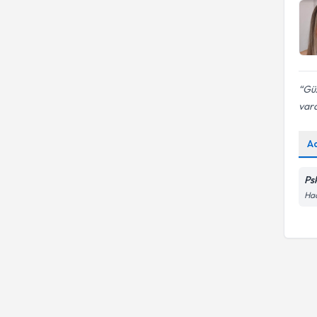
Güz
vard
A
Ps
Hac