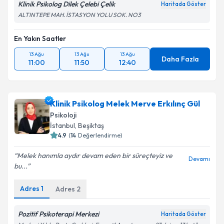
Klinik Psikolog Dilek Çelebi Çelik
Haritada Göster
ALTINTEPE MAH. İSTASYON YOLU SOK. NO3
En Yakın Saatler
13 Ağu
13 Ağu
13 Ağu
Daha Fazla
11:00
11:50
12:40
Klinik Psikolog Melek Merve Erkılınç Gül
Psikoloji
İstanbul
, Beşiktaş
4.9
(
14
Değerlendirme)
Melek hanımla aydır devam eden bir süreçteyiz ve
Devamı
bu...
Adres
1
Adres
2
Pozitif Psikoterapi Merkezi
Haritada Göster