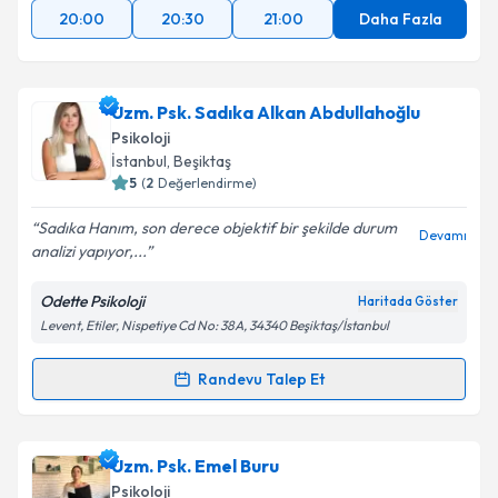
20:00
20:30
21:00
Daha Fazla
Uzm. Psk. Sadıka Alkan Abdullahoğlu
Psikoloji
İstanbul
, Beşiktaş
5
(
2
Değerlendirme)
Sadıka Hanım, son derece objektif bir şekilde durum
Devamı
analizi yapıyor,...
Odette Psikoloji
Haritada Göster
Levent, Etiler, Nispetiye Cd No: 38A, 34340 Beşiktaş/İstanbul
Randevu Talep Et
Randevu Takvimi Talebi
Uzm. Psk. Sadıka Alkan Abdullahoğlu
için randevu
Uzm. Psk. Emel Buru
takvimi talebi oluşturun. Size bu uzmandan randevu
Psikoloji