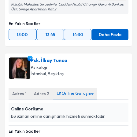
Kuloğlu Mahallesi Sıraselviler Caddesi No:68 Cihangir Garanti Bankası
Üstü Simge Apartmanı Kat:2
En Yakın Saatler
13:00
13:45
14:30
Daha Fazla
Psk. İlkay Tunca
Psikoloji
İstanbul
, Beşiktaş
Online Görüşme
Adres
1
Adres
2
Online Görüşme
Bu uzman online danışmanlık hizmeti sunmaktadır.
En Yakın Saatler