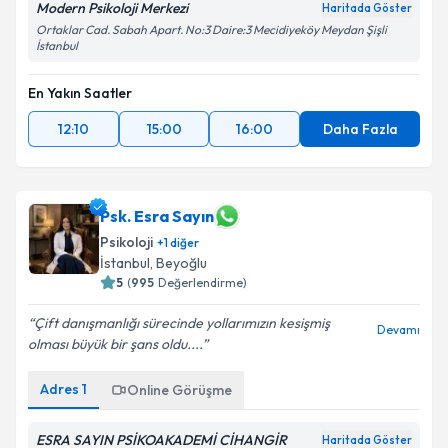
Modern Psikoloji Merkezi
Haritada Göster
Ortaklar Cad. Sabah Apart. No:3 Daire:3 Mecidiyeköy Meydan Şişli
İstanbul
En Yakın Saatler
12:10
15:00
16:00
Daha Fazla
Psk. Esra Sayın
Psikoloji
+
1
diğer
İstanbul
, Beyoğlu
5
(
995
Değerlendirme)
Çift danışmanlığı sürecinde yollarımızın kesişmiş
Devamı
olması büyük bir şans oldu....
Adres
1
Online Görüşme
ESRA SAYIN PSİKOAKADEMİ CİHANGİR
Haritada Göster