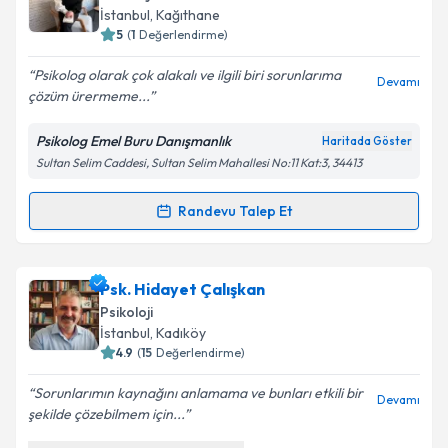
almanız için bir takvim hazırlandığında e-posta ile
İstanbul
, Kağıthane
bilgilendireceğiz.
5
(
1
Değerlendirme)
E-posta Adresiniz
Psikolog olarak çok alakalı ve ilgili biri sorunlarıma
Devamı
çözüm ürermeme...
Psikolog Emel Buru Danışmanlık
Haritada Göster
Sultan Selim Caddesi, Sultan Selim Mahallesi No:11 Kat:3, 34413
Kişisel verilerimin işlenmesine ilişkin
Aydınlatma
Metni
'ni okudum ve kişisel verilerimin belirtilen
kapsamda işlenmesini kabul ediyorum.
Randevu Talep Et
Randevu Takvimi Talebi
Takvim Talebini Gönder
Uzm. Psk. Emel Buru
için randevu takvimi talebi
Psk. Hidayet Çalışkan
oluşturun. Size bu uzmandan randevu almanız için bir
Psikoloji
takvim hazırlandığında e-posta ile bilgilendireceğiz.
İstanbul
, Kadıköy
4.9
(
15
Değerlendirme)
E-posta Adresiniz
Sorunlarımın kaynağını anlamama ve bunları etkili bir
Devamı
şekilde çözebilmem için...