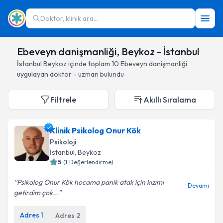
Doktor, klinik ara...
Ebeveyn danişmanliği, Beykoz - İstanbul
İstanbul
Beykoz
içinde toplam
10
Ebeveyn danişmanliği
uygulayan doktor - uzman bulundu
Filtrele
Akıllı Sıralama
Klinik Psikolog Onur Kök
Psikoloji
İstanbul
, Beykoz
5
(
1
Değerlendirme)
Psikolog Onur Kök hocama panik atak için kızımı
Devamı
getirdim çok...
Adres
1
Adres
2