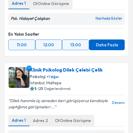
Adres
1
Online Görüşme
Kişisel verilerimin işlenmesine ilişkin
Aydınlatma
Metni
'ni okudum ve kişisel verilerimin belirtilen
kapsamda işlenmesini kabul ediyorum.
Psk. Hidayet Çalışkan
Haritada Göster
En Yakın Saatler
Takvim Talebini Gönder
11:00
12:00
13:00
Daha Fazla
Klinik Psikolog Dilek Çelebi Çelik
Psikoloji
+
1
diğer
İstanbul
, Maltepe
5
(
25
Değerlendirme)
Dilek hanımla üç seneden beri görüşüyoruz kendisiyle
Devamı
yaptığımız görüşmeleri ...
Adres
1
Adres
2
Online Görüşme