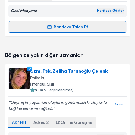
Özel Muayene
Haritada Göster
Randevu Talep Et
Randevu Takvimi Talebi
Klinik Psikolog Onur Kök
için randevu takvimi talebi
Bölgenize yakın diğer uzmanlar
oluşturun. Size bu uzmandan randevu almanız için bir
takvim hazırlandığında e-posta ile bilgilendireceğiz.
Uzm. Psk. Zeliha Turanoğlu Çelenk
E-posta Adresiniz
Psikoloji
İstanbul
, Şişli
5
(
103
Değerlendirme)
Geçmişte yaşanılan olayların günümüzdeki olaylarla
Kişisel verilerimin işlenmesine ilişkin
Aydınlatma
Devamı
bağ kurulmasını sağladı.
Metni
'ni okudum ve kişisel verilerimin belirtilen
kapsamda işlenmesini kabul ediyorum.
Adres
1
Adres
2
Online Görüşme
Takvim Talebini Gönder