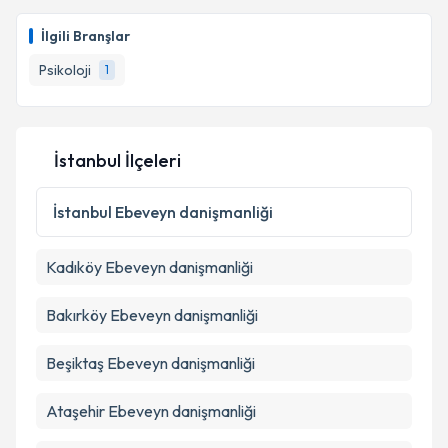
Psk. Hilal Erva Ergün
için randevu takvimi talebi
oluşturun. Size bu uzmandan randevu almanız için bir
İlgili Branşlar
takvim hazırlandığında e-posta ile bilgilendireceğiz.
Psikoloji
1
E-posta Adresiniz
İstanbul İlçeleri
Kişisel verilerimin işlenmesine ilişkin
Aydınlatma
Metni
'ni okudum ve kişisel verilerimin belirtilen
İstanbul
Ebeveyn danişmanliği
kapsamda işlenmesini kabul ediyorum.
Kadıköy
Ebeveyn danişmanliği
Takvim Talebini Gönder
Bakırköy
Ebeveyn danişmanliği
Beşiktaş
Ebeveyn danişmanliği
Ataşehir
Ebeveyn danişmanliği