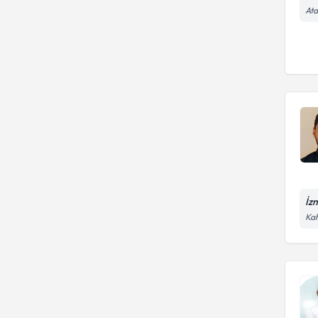
Ata
İz
Kah