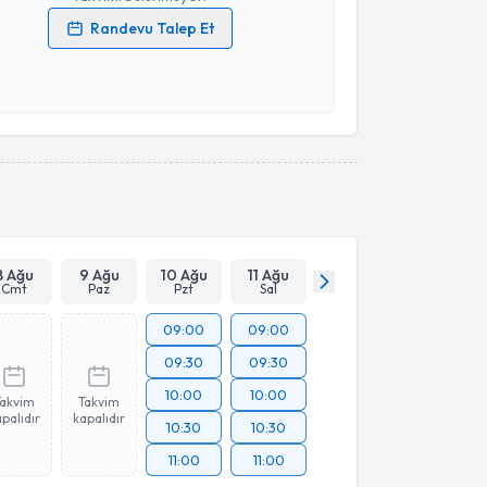
Randevu Talep Et
 verilerimin işlenmesine ilişkin
Aydınlatma Metni
'ni
 ve kişisel verilerimin belirtilen kapsamda
esini kabul ediyorum.
Takvim Talebini Gönder
8 Ağu
9 Ağu
10 Ağu
11 Ağu
Cmt
Paz
Pzt
Sal
09:00
09:00
09:30
09:30
10:00
10:00
Takvim
Takvim
palıdır
kapalıdır
10:30
10:30
11:00
11:00