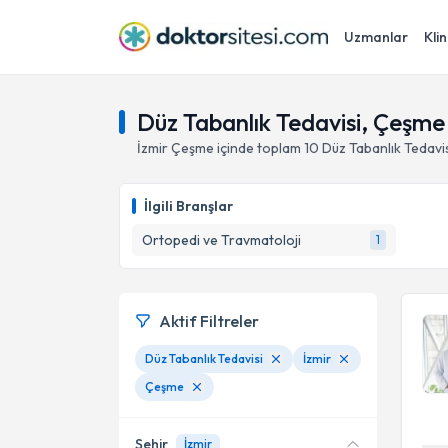
Uzmanlar
Klin
Düz Tabanlık Tedavisi, Çeşme 
İzmir
Çeşme
içinde toplam
10
Düz Tabanlık Tedavi
İlgili Branşlar
Ortopedi ve Travmatoloji
1
Aktif Filtreler
Düz Tabanlık Tedavisi
İzmir
Çeşme
Şehir
İzmir