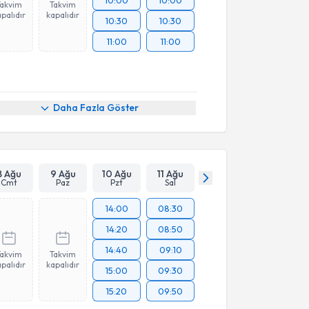
10:00
10:00
Takvim
Takvim
palıdır
kapalıdır
10:30
10:30
11:00
11:00
Daha Fazla Göster
8 Ağu
9 Ağu
10 Ağu
11 Ağu
Cmt
Paz
Pzt
Sal
14:00
08:30
14:20
08:50
14:40
09:10
Takvim
Takvim
palıdır
kapalıdır
15:00
09:30
15:20
09:50