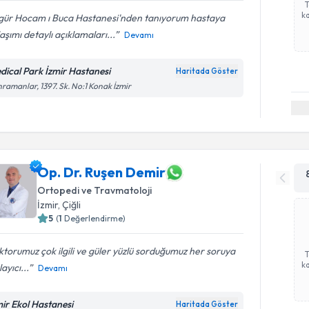
ka
gür Hocam ı Buca Hastanesi'nden tanıyorum hastaya
aşımı detaylı açıklamaları...
Devamı
dical Park İzmir Hastanesi
Haritada Göster
ramanlar, 1397. Sk. No:1 Konak İzmir
Op. Dr. Ruşen Demir
Ortopedi ve Travmatoloji
İzmir
, Çiğli
5
(
1
Değerlendirme)
torumuz çok ilgili ve güler yüzlü sorduğumuz her soruya
ka
layıcı...
Devamı
mir Ekol Hastanesi
Haritada Göster