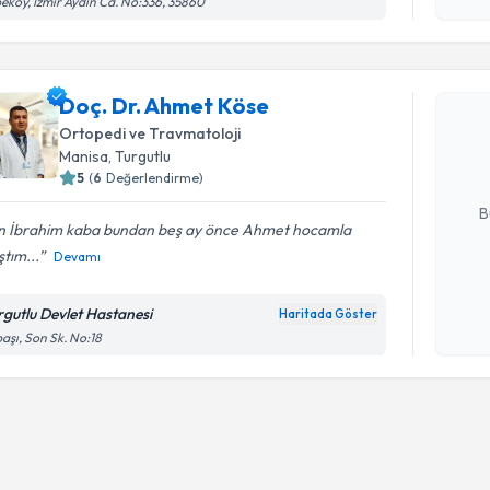
eköy, İzmir Aydın Cd. No:336, 35860
işlenm
Randevu T
Doç. Dr. 
Doç. Dr. Ahmet Köse
bu uzmandan
Ortopedi ve Travmatoloji
posta ile bi
Manisa
, Turgutlu
5
(
6
Değerlendirme)
E-posta Ad
B
n İbrahim kaba bundan beş ay önce Ahmet hocamla
ştım...
Devamı
Kişisel
okudum
rgutlu Devlet Hastanesi
Haritada Göster
işlenm
aşı, Son Sk. No:18