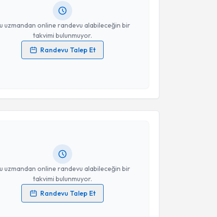
resiniz
u uzmandan online randevu alabileceğin bir
takvimi bulunmuyor.
Randevu Talep Et
 verilerimin işlenmesine ilişkin
Aydınlatma Metni
'ni
 ve kişisel verilerimin belirtilen kapsamda
esini kabul ediyorum.
akvimi Talebi
Takvim Talebini Gönder
edat Göçen
için randevu takvimi talebi oluşturun. Size
 randevu almanız için bir takvim hazırlandığında e-
lgilendireceğiz.
resiniz
u uzmandan online randevu alabileceğin bir
takvimi bulunmuyor.
Randevu Talep Et
 verilerimin işlenmesine ilişkin
Aydınlatma Metni
'ni
 ve kişisel verilerimin belirtilen kapsamda