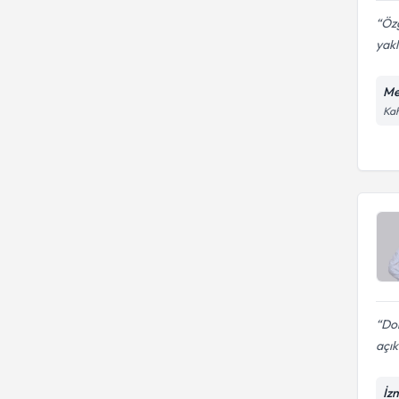
Öz
yakl
Me
Kah
Dok
açık
İz