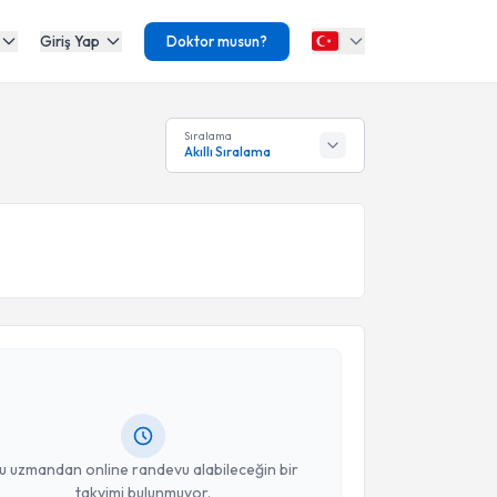
Giriş Yap
Doktor musun?
Sıralama
Akıllı Sıralama
akvimi Talebi
uzaffer Gökhan Kahraman
için randevu takvimi
turun. Size bu uzmandan randevu almanız için bir
rlandığında e-posta ile bilgilendireceğiz.
resiniz
u uzmandan online randevu alabileceğin bir
takvimi bulunmuyor.