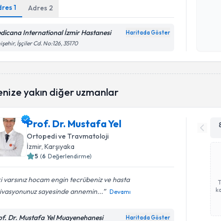
dres
1
Adres
2
Kişisel
dicana International İzmir Hastanesi
okudum
Haritada Göster
işlenm
işehir, İşçiler Cd. No:126, 35170
enize yakın diğer uzmanlar
Prof. Dr. Mustafa Yel
Ortopedi ve Travmatoloji
İzmir
, Karşıyaka
5
(
6
Değerlendirme)
ki varsınız hocam engin tecrübeniz ve hasta
ka
ivasyonunuz sayesinde annemin...
Devamı
of. Dr. Mustafa Yel Muayenehanesi
Haritada Göster