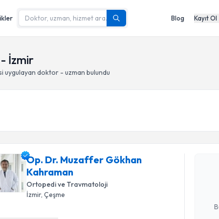
ikler
Blog
Kayıt Ol
- İzmir
si
uygulayan doktor - uzman bulundu
Randevu T
Op. Dr. M
Op. Dr. Muzaffer Gökhan
talebi oluş
Kahraman
takvim hazı
Ortopedi ve Travmatoloji
E-posta Ad
İzmir
, Çeşme
B