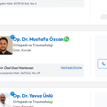
şehir Mah. 8019/16 Sok. No:4
Randevu T
Op. Dr. M
Size bu uzm
hazırlandığ
Op. Dr. Mustafa Özcan
Ortopedi ve Travmatoloji
E-posta Ad
İzmir
, Konak
mir Özel Gazi Hastanesi
Haritada Göster
Kişisel
ramanlar Mah. 1421 Sok. No: 29
okudum
Randevu T
işlenm
Op. Dr. Ya
Op. Dr. Yavuz Ünlü
bu uzmandan
Ortopedi ve Travmatoloji
posta ile bi
İzmir
, Bayraklı