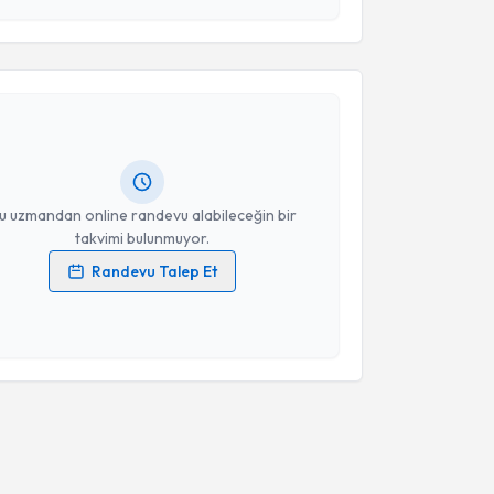
esini kabul ediyorum.
akvimi Talebi
Takvim Talebini Gönder
Ahmet Köse
için randevu takvimi talebi oluşturun. Size
 randevu almanız için bir takvim hazırlandığında e-
lgilendireceğiz.
resiniz
u uzmandan online randevu alabileceğin bir
takvimi bulunmuyor.
Randevu Talep Et
 verilerimin işlenmesine ilişkin
Aydınlatma Metni
'ni
 ve kişisel verilerimin belirtilen kapsamda
esini kabul ediyorum.
Takvim Talebini Gönder