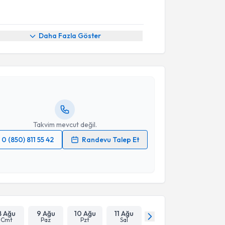
akvimi Talebi
Daha Fazla Göster
Serkan Erkuş
için randevu takvimi talebi oluşturun.
andan randevu almanız için bir takvim
ında e-posta ile bilgilendireceğiz.
resiniz
Takvim mevcut değil.
0 (850) 811 55 42
Randevu Talep Et
 verilerimin işlenmesine ilişkin
Aydınlatma Metni
'ni
 ve kişisel verilerimin belirtilen kapsamda
esini kabul ediyorum.
Takvim Talebini Gönder
8 Ağu
9 Ağu
10 Ağu
11 Ağu
Cmt
Paz
Pzt
Sal