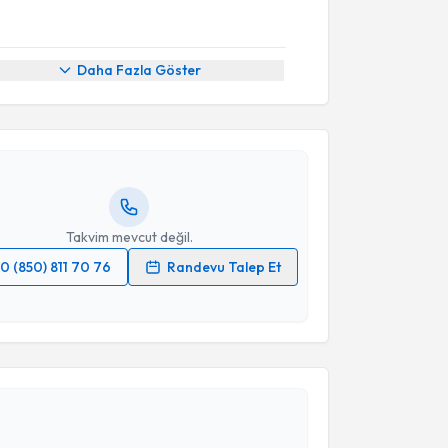
akvimi Talebi
Daha Fazla Göster
ustafa Özcan
için randevu takvimi talebi oluşturun.
andan randevu almanız için bir takvim
ında e-posta ile bilgilendireceğiz.
resiniz
Takvim mevcut değil.
0 (850) 811 70 76
Randevu Talep Et
 verilerimin işlenmesine ilişkin
Aydınlatma Metni
'ni
 ve kişisel verilerimin belirtilen kapsamda
akvimi Talebi
esini kabul ediyorum.
vuz Ünlü
için randevu takvimi talebi oluşturun. Size
Takvim Talebini Gönder
 randevu almanız için bir takvim hazırlandığında e-
lgilendireceğiz.