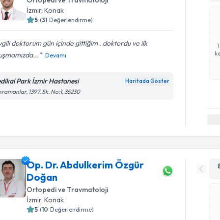
İzmir
, Konak
5
(
31
Değerlendirme)
gili doktorum gün içinde gittiğim . doktordu ve ilk
ka
uşmamızda...
Devamı
dikal Park İzmir Hastanesi
Haritada Göster
ramanlar, 1397. Sk. No:1, 35230
Op. Dr. Abdulkerim Özgür
Doğan
Ortopedi ve Travmatoloji
İzmir
, Konak
5
(
10
Değerlendirme)