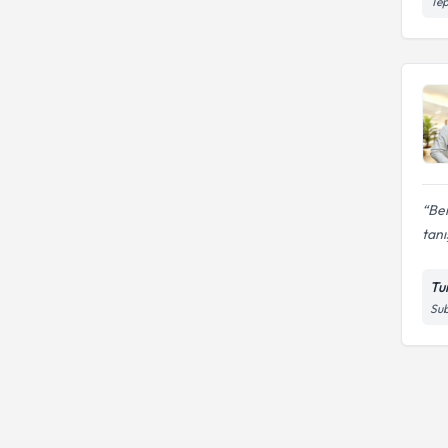
Tep
Be
tanı
Tu
Sub