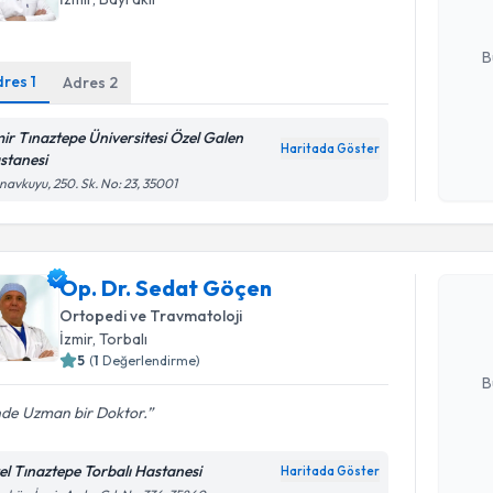
E-posta Ad
B
dres
1
Adres
2
Kişisel
mir Tınaztepe Üniversitesi Özel Galen
Haritada Göster
okudum
stanesi
işlenm
avkuyu, 250. Sk. No: 23, 35001
Randevu T
Op. Dr. S
Op. Dr. Sedat Göçen
bu uzmandan
posta ile bi
Ortopedi ve Travmatoloji
İzmir
, Torbalı
E-posta Ad
5
(
1
Değerlendirme)
B
nde Uzman bir Doktor.
Kişisel
el Tınaztepe Torbalı Hastanesi
Haritada Göster
okudum