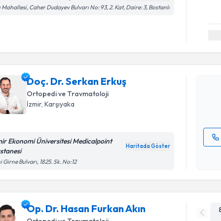
ı Mahallesi, Caher Dudayev Bulvarı No: 93, 2. Kat, Daire: 3, Bostanlı
Randevu T
Doç. Dr. 
Size bu uzm
Doç. Dr. Serkan Erkuş
hazırlandığ
Ortopedi ve Travmatoloji
İzmir
, Karşıyaka
E-posta Ad
mir Ekonomi Üniversitesi Medicalpoint
Haritada Göster
stanesi
Kişisel
i Girne Bulvarı, 1825. Sk. No:12
okudum
işlenm
Op. Dr. Hasan Furkan Akın
Ortopedi ve Travmatoloji