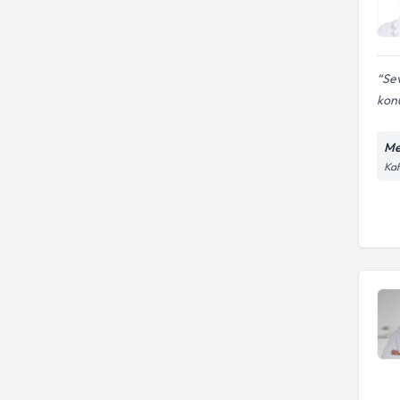
Sev
kon
Me
Kah