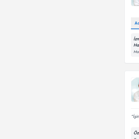
A
İz
Ha
Man
İşi
Öz