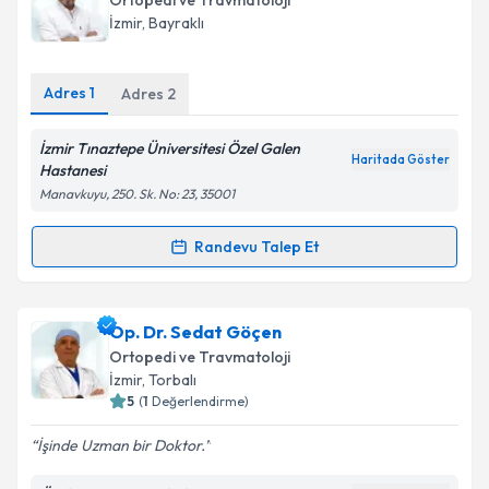
Ortopedi ve Travmatoloji
almanız için bir takvim hazırlandığında e-posta ile
İzmir
, Bayraklı
bilgilendireceğiz.
E-posta Adresiniz
Adres
1
Adres
2
İzmir Tınaztepe Üniversitesi Özel Galen
Haritada Göster
Hastanesi
Kişisel verilerimin işlenmesine ilişkin
Aydınlatma
Manavkuyu, 250. Sk. No: 23, 35001
Metni
'ni okudum ve kişisel verilerimin belirtilen
kapsamda işlenmesini kabul ediyorum.
Randevu Talep Et
Randevu Takvimi Talebi
Takvim Talebini Gönder
Op. Dr. Yavuz Ünlü
için randevu takvimi talebi
Op. Dr. Sedat Göçen
oluşturun. Size bu uzmandan randevu almanız için bir
Ortopedi ve Travmatoloji
takvim hazırlandığında e-posta ile bilgilendireceğiz.
İzmir
, Torbalı
5
(
1
Değerlendirme)
E-posta Adresiniz
İşinde Uzman bir Doktor.