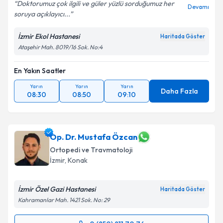
Doktorumuz çok ilgili ve güler yüzlü sorduğumuz her
Devamı
soruya açıklayıcı...
Kişisel verilerimin işlenmesine ilişkin
Aydınlatma
Metni
'ni okudum ve kişisel verilerimin belirtilen
İzmir Ekol Hastanesi
Haritada Göster
kapsamda işlenmesini kabul ediyorum.
Ataşehir Mah. 8019/16 Sok. No:4
Takvim Talebini Gönder
En Yakın Saatler
Yarın
Yarın
Yarın
Daha Fazla
08:30
08:50
09:10
Op. Dr. Mustafa Özcan
Ortopedi ve Travmatoloji
İzmir
, Konak
İzmir Özel Gazi Hastanesi
Haritada Göster
Kahramanlar Mah. 1421 Sok. No: 29