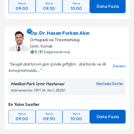
Yarın
Yarın
Yarın
Daha Fazla
09:00
09:30
10:00
Op. Dr. Hasan Furkan Akın
Ortopedi ve Travmatoloji
İzmir
, Konak
5
(
31
Değerlendirme)
Sevgili doktorum gün içinde gittiğim . doktordu ve ilk
Devamı
konuşmamızda...
Medikal Park İzmir Hastanesi
Haritada Göster
Kahramanlar, 1397. Sk. No:1, 35230
En Yakın Saatler
Yarın
Yarın
Yarın
Daha Fazla
09:00
09:30
10:00