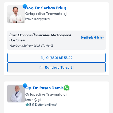
Doç. Dr. Serkan Erkuş
Ortopedi ve Travmatoloji
İzmir
, Karşıyaka
İzmir Ekonomi Üniversitesi Medicalpoint
Haritada Göster
Hastanesi
Yeni Girne Bulvarı, 1825. Sk. No:12
0 (850) 811 55 42
Randevu Takvimi Talebi
Randevu Talep Et
Doç. Dr. Serkan Erkuş
için randevu takvimi talebi
oluşturun. Size bu uzmandan randevu almanız için bir
takvim hazırlandığında e-posta ile bilgilendireceğiz.
Op. Dr. Ruşen Demir
Ortopedi ve Travmatoloji
E-posta Adresiniz
İzmir
, Çiğli
5
(
1
Değerlendirme)