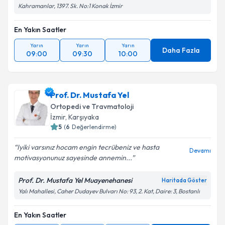
Kahramanlar, 1397. Sk. No:1 Konak İzmir
En Yakın Saatler
Yarın
Yarın
Yarın
Daha Fazla
09:00
09:30
10:00
Prof. Dr. Mustafa Yel
Ortopedi ve Travmatoloji
İzmir
, Karşıyaka
5
(
6
Değerlendirme)
Iyiki varsınız hocam engin tecrübeniz ve hasta
Devamı
motivasyonunuz sayesinde annemin...
Prof. Dr. Mustafa Yel Muayenehanesi
Haritada Göster
Yalı Mahallesi, Caher Dudayev Bulvarı No: 93, 2. Kat, Daire: 3, Bostanlı
En Yakın Saatler