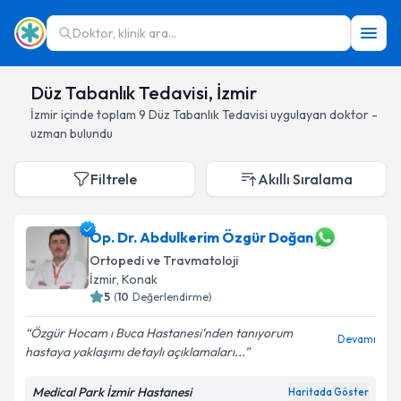
Doktor, klinik ara...
Düz Tabanlık Tedavisi, İzmir
İzmir
içinde toplam
9
Düz Tabanlık Tedavisi
uygulayan doktor -
uzman bulundu
Filtrele
Akıllı Sıralama
Op. Dr. Abdulkerim Özgür Doğan
Ortopedi ve Travmatoloji
İzmir
, Konak
5
(
10
Değerlendirme)
Özgür Hocam ı Buca Hastanesi'nden tanıyorum
Devamı
hastaya yaklaşımı detaylı açıklamaları...
Medical Park İzmir Hastanesi
Haritada Göster