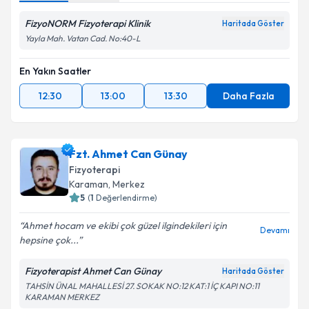
FizyoNORM Fizyoterapi Klinik
Haritada Göster
Yayla Mah. Vatan Cad. No:40-L
En Yakın Saatler
12:30
13:00
13:30
Daha Fazla
Fzt. Ahmet Can Günay
Fizyoterapi
Karaman
,
Merkez
5
(
1
Değerlendirme)
Ahmet hocam ve ekibi çok güzel ilgindekileri için
Devamı
hepsine çok...
Fizyoterapist Ahmet Can Günay
Haritada Göster
TAHSİN ÜNAL MAHALLESİ 27. SOKAK NO:12 KAT:1 İÇ KAPI NO:11
KARAMAN MERKEZ