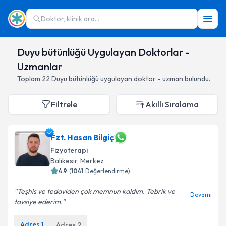
Doktor, klinik ara...
Duyu bütünlüğü Uygulayan Doktorlar -
Uzmanlar
Toplam
22
Duyu bütünlüğü
uygulayan doktor - uzman bulundu.
Filtrele
Akıllı Sıralama
Fzt. Hasan Bilgiç
Fizyoterapi
Balıkesir
,
Merkez
4.9
(
1041
Değerlendirme)
Teşhis ve tedaviden çok memnun kaldım. Tebrik ve
Devamı
tavsiye ederim.
Adres
1
Adres
2