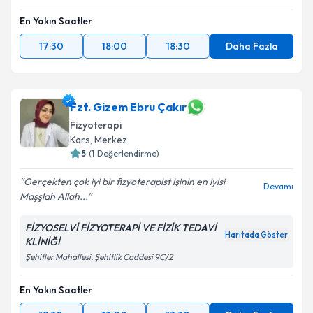
En Yakın Saatler
17:30
18:00
18:30
Daha Fazla
Fzt. Gizem Ebru Çakır
Fizyoterapi
Kars
,
Merkez
5
(
1
Değerlendirme)
Gerçekten çok iyi bir fizyoterapist işinin en iyisi
Devamı
Maşşlah Allah...
FİZYOSELVİ FİZYOTERAPİ VE FİZİK TEDAVİ
Haritada Göster
KLİNİĞİ
Şehitler Mahallesi, Şehitlik Caddesi 9C/2
En Yakın Saatler