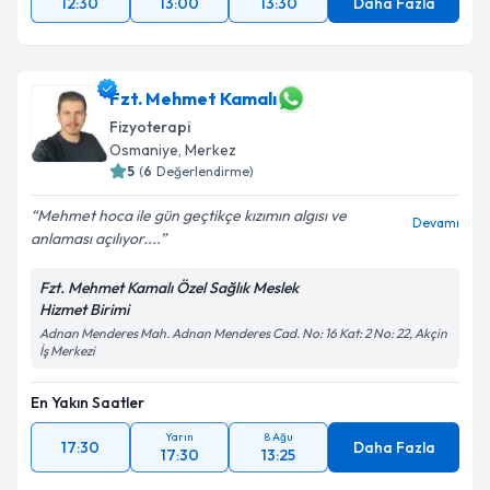
12:30
13:00
13:30
Daha Fazla
Fzt. Mehmet Kamalı
Fizyoterapi
Osmaniye
,
Merkez
5
(
6
Değerlendirme)
Mehmet hoca ile gün geçtikçe kızımın algısı ve
Devamı
anlaması açılıyor....
Fzt. Mehmet Kamalı Özel Sağlık Meslek
Hizmet Birimi
Adnan Menderes Mah. Adnan Menderes Cad. No: 16 Kat: 2 No: 22, Akçin
İş Merkezi
En Yakın Saatler
Yarın
8 Ağu
17:30
Daha Fazla
17:30
13:25