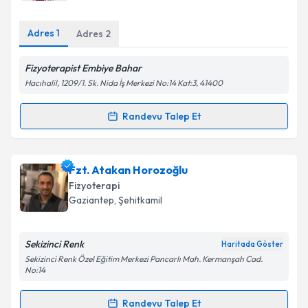
E-posta Adresiniz
Adres
1
Adres
2
Fizyoterapist Embiye Bahar
Kişisel verilerimin işlenmesine ilişkin
Aydınlatma
Hacıhalil, 1209/1. Sk. Nida İş Merkezi No:14 Kat:3, 41400
Metni
'ni okudum ve kişisel verilerimin belirtilen
kapsamda işlenmesini kabul ediyorum.
Randevu Talep Et
Randevu Takvimi Talebi
Takvim Talebini Gönder
Fzt. Embiye Bahar
için randevu takvimi talebi
Fzt. Atakan Horozoğlu
oluşturun. Size bu uzmandan randevu almanız için bir
Fizyoterapi
takvim hazırlandığında e-posta ile bilgilendireceğiz.
Gaziantep
,
Şehitkamil
E-posta Adresiniz
Sekizinci Renk
Haritada Göster
Sekizinci Renk Özel Eğitim Merkezi Pancarlı Mah. Kermanşah Cad.
No:14
Kişisel verilerimin işlenmesine ilişkin
Aydınlatma
Randevu Talep Et
Metni
'ni okudum ve kişisel verilerimin belirtilen