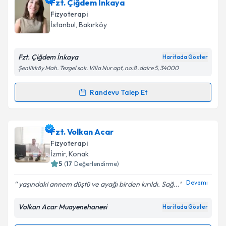
Fzt. Haşim Yıldız
için randevu takvimi talebi
Fzt. Çiğdem İnkaya
oluşturun. Size bu uzmandan randevu almanız için bir
Takvim Talebini Gönder
Fizyoterapi
takvim hazırlandığında e-posta ile bilgilendireceğiz.
İstanbul
,
Bakırköy
E-posta Adresiniz
Fzt. Çiğdem İnkaya
Haritada Göster
Şenlikköy Mah. Tezgel sok. Villa Nur apt, no:8 .daire 5, 34000
Kişisel verilerimin işlenmesine ilişkin
Aydınlatma
Randevu Talep Et
Randevu Takvimi Talebi
Metni
'ni okudum ve kişisel verilerimin belirtilen
kapsamda işlenmesini kabul ediyorum.
Fzt. Çiğdem İnkaya
için randevu takvimi talebi
Fzt. Volkan Acar
oluşturun. Size bu uzmandan randevu almanız için bir
Takvim Talebini Gönder
Fizyoterapi
takvim hazırlandığında e-posta ile bilgilendireceğiz.
İzmir
,
Konak
5
(
17
Değerlendirme)
E-posta Adresiniz
Devamı
yaşındaki annem düştü ve ayağı birden kırıldı. Sağ...
Volkan Acar Muayenehanesi
Haritada Göster
Kişisel verilerimin işlenmesine ilişkin
Aydınlatma