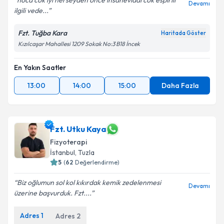
hoca cok ıyı herseyden once ınsanevladı cok espırıli
Devamı
ilgili vede...
Fzt. Tuğba Kara
Haritada Göster
Kızılcaşar Mahallesi 1209 Sokak No:3 B18 İncek
En Yakın Saatler
13:00
14:00
15:00
Daha Fazla
Fzt. Utku Kaya
Fizyoterapi
İstanbul
,
Tuzla
5
(
62
Değerlendirme)
Biz oğlumun sol kol kıkırdak kemik zedelenmesi
Devamı
üzerine başvurduk. Fzt....
Adres
1
Adres
2