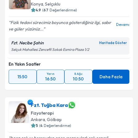
Konya
,
Selçuklu
4.9
(
67
Değerlendirme)
Fizik tedavi sürecimiz boyunca gösterdiğiniz ilgi, sabır
Devamı
ve güler yüzünüz...
Fzt. Necibe Şahin
Haritada Göster
Selçuk Mahallesi Zencefil Sokak Esmira Plaza 1/2
En Yakın Saatler
Yarın
8 Ağu
15:50
Daha Fazla
16:50
10:50
Fzt. Tuğba Kara
Fizyoterapi
Ankara
,
Gölbaşı
5
(
4
Değerlendirme)