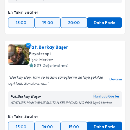
En Yakın Saatler
13:00
19:00
20:00
Daha Fazla
Fzt. Berkay Başer
Fizyoterapi
Uşak
,
Merkez
5
(
17
Değerlendirme)
Berkay Bey, tanı ve tedavi süreçlerini detaylı şekilde
Devamı
açıkladı. Sorularıma...
Fzt.Berkay Başer
Haritada Göster
ATATÜRK MAH YAVUZ SULTAN SELİM CAD. NO 95/A Uşak Merkez
En Yakın Saatler
13:00
14:00
15:00
Daha Fazla