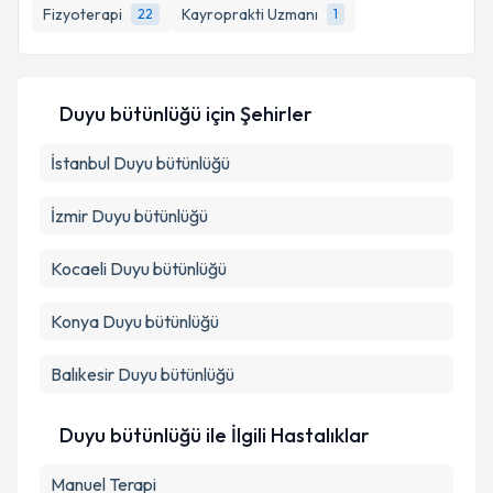
bilgilendireceğiz.
Fizyoterapi
Kayroprakti Uzmanı
22
1
E-posta Adresiniz
Duyu bütünlüğü
için Şehirler
İstanbul
Kişisel verilerimin işlenmesine ilişkin
Duyu bütünlüğü
Aydınlatma
Metni
'ni okudum ve kişisel verilerimin belirtilen
kapsamda işlenmesini kabul ediyorum.
İzmir
Duyu bütünlüğü
Kocaeli
Duyu bütünlüğü
Takvim Talebini Gönder
Konya
Duyu bütünlüğü
Balıkesir
Duyu bütünlüğü
Duyu bütünlüğü ile İlgili Hastalıklar
Manuel Terapi