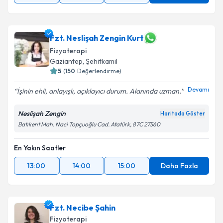
Fzt. Neslişah Zengin Kurt
Fizyoterapi
Gaziantep
,
Şehitkamil
5
(
150
Değerlendirme)
Devamı
İşinin ehli, anlayışlı, açıklayıcı durum. Alanında uzman.
Neslişah Zengin
Haritada Göster
Batıkent Mah. Naci Topçuoğlu Cad. Atatürk, 87C 27560
En Yakın Saatler
13:00
14:00
15:00
Daha Fazla
Fzt. Necibe Şahin
Fizyoterapi