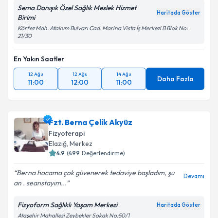
Sema Danışık Özel Sağlık Meslek Hizmet
Haritada Göster
Birimi
Körfez Mah. Atakum Bulvarı Cad. Marina Vista İş Merkezi B Blok No:
21/30
En Yakın Saatler
12 Ağu
12 Ağu
14 Ağu
Daha Fazla
11:00
12:00
11:00
Fzt. Berna Çelik Akyüz
Fizyoterapi
Elazığ
,
Merkez
4.9
(
499
Değerlendirme)
Berna hocama çok güvenerek tedaviye başladım, şu
Devamı
an . seanstayım...
Fizyoform Sağlıklı Yaşam Merkezi
Haritada Göster
Ataşehir Mahallesi Zeybekler Sokak No:50/1