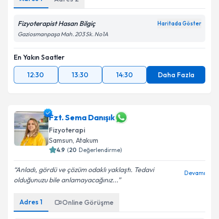
Fizyoterapist Hasan Bilgiç
Haritada Göster
Gaziosmanpaşa Mah. 203 Sk. No1A
En Yakın Saatler
12:30
13:30
14:30
Daha Fazla
Fzt. Sema Danışık
Fizyoterapi
Samsun
,
Atakum
4.9
(
20
Değerlendirme)
Anladı, gördü ve çözüm odaklı yaklaştı. Tedavi
Devamı
olduğunuzu bile anlamayacağınız...
Adres
1
Online Görüşme