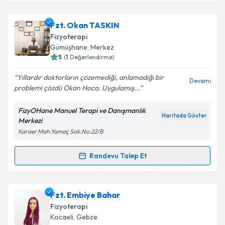
Fzt. Okan TASKIN
Fizyoterapi
Gümüşhane
,
Merkez
5
(
1
Değerlendirme)
Yıllardır doktorların çözemediği, anlamadığı bir
Devamı
problemi çözdü Okan Hoca. Uygulamış...
FizyOHane Manuel Terapi ve Danışmanlık
Haritada Göster
Merkezi
Karaer Mah.Yamaç Sok.No:22/B
Randevu Talep Et
Randevu Takvimi Talebi
Fzt. Okan TASKIN
için randevu takvimi talebi
Fzt. Embiye Bahar
oluşturun. Size bu uzmandan randevu almanız için bir
Fizyoterapi
takvim hazırlandığında e-posta ile bilgilendireceğiz.
Kocaeli
,
Gebze