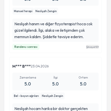
Manuel terapi
Neslişah Zengin
Neslişah hanım ve diğer fizyoterapist hoca cok
güzel ilgilendi. İlgi, alaka ve iletişimden çok
memnun kaldım. Şiddetle tavsiye ederim.
Randevu sonrası
Şikayet Et
M*** B***
23.04.2026
Zamanlama
İlgi
Ortam
5.0
5.0
5.0
Bel - boyun ağrıları
Neslişah Zengin
Neslişah hocam harika bir doktor gerçekten