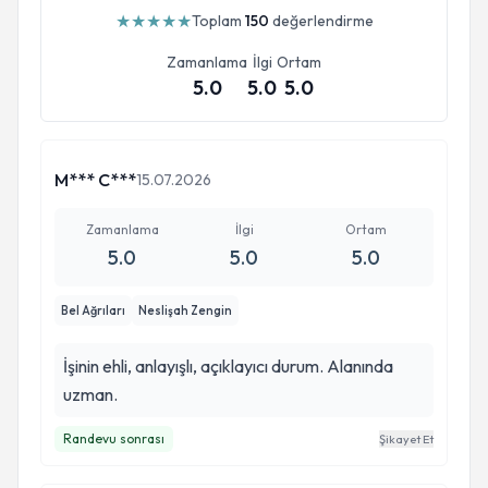
★
★
★
★
★
Toplam
150
değerlendirme
Zamanlama
İlgi
Ortam
5.0
5.0
5.0
M*** C***
15.07.2026
Zamanlama
İlgi
Ortam
5.0
5.0
5.0
Bel Ağrıları
Neslişah Zengin
İşinin ehli, anlayışlı, açıklayıcı durum. Alanında
uzman.
Randevu sonrası
Şikayet Et