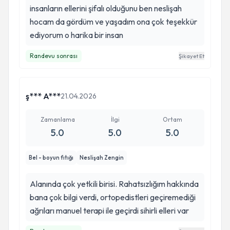
insanların ellerini şifalı olduğunu ben neslişah
hocam da gördüm ve yaşadım ona çok teşekkür
ediyorum o harika bir insan
Randevu sonrası
Şikayet Et
ş*** A***
21.04.2026
Zamanlama
İlgi
Ortam
5.0
5.0
5.0
Bel - boyun fıtığı
Neslişah Zengin
Alanında çok yetkili birisi. Rahatsızlığım hakkında
bana çok bilgi verdi, ortopedistleri geçiremediği
ağrıları manuel terapi ile geçirdi sihirli elleri var