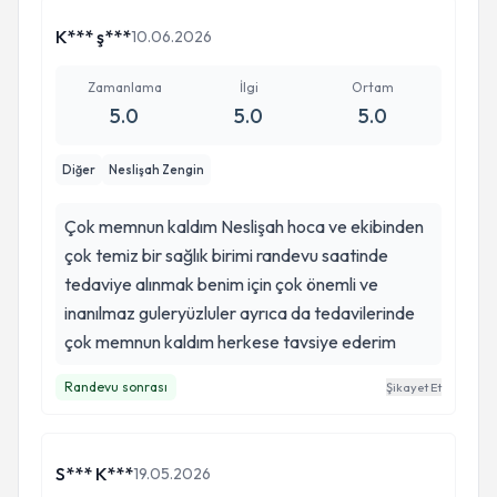
K*** ş***
10.06.2026
Zamanlama
İlgi
Ortam
5.0
5.0
5.0
Diğer
Neslişah Zengin
Çok memnun kaldım Neslişah hoca ve ekibinden
çok temiz bir sağlık birimi randevu saatinde
tedaviye alınmak benim için çok önemli ve
inanılmaz guleryüzluler ayrıca da tedavilerinde
çok memnun kaldım herkese tavsiye ederim
Randevu sonrası
Şikayet Et
S*** K***
19.05.2026