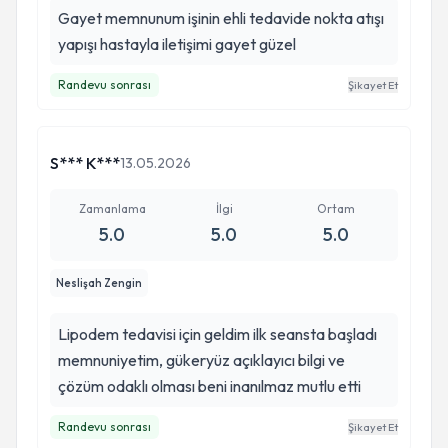
Gayet memnunum işinin ehli tedavide nokta atışı
yapışı hastayla iletişimi gayet güzel
Randevu sonrası
Şikayet Et
S*** K***
13.05.2026
Zamanlama
İlgi
Ortam
5.0
5.0
5.0
Neslişah Zengin
Lipodem tedavisi için geldim ilk seansta başladı
memnuniyetim, gükeryüz açıklayıcı bilgi ve
çözüm odaklı olması beni inanılmaz mutlu etti
Randevu sonrası
Şikayet Et