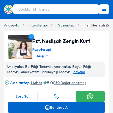
Doktor, klinik ara...
Anasayfa
Fizyoterapi
Gaziantep
Fzt. Neslişah Zen
Fzt. Neslişah Zengin Kurt
Fizyoterapi
Takip Et
Fzt. Neslişah Zengin Kurt Profil Fotoğrafı
Ameliyatsız Bel Fıtığı Tedavisi, Ameliyatsız Boyun Fıtığı
Tedavisi, Ameliyatsız Fibromiyalji Tedavisi
devamı
Gaziantep
5.0
1 Adres
(
150
Değerlendirme)
Soru Sor
Randevu Al