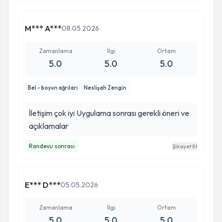
M*** A***
08.05.2026
Zamanlama
İlgi
Ortam
5.0
5.0
5.0
Bel - boyun ağrıları
Neslişah Zengin
İletişim çok iyi Uygulama sonrası gerekli öneri ve
açıklamalar
Randevu sonrası
Şikayet Et
E*** D***
05.05.2026
Zamanlama
İlgi
Ortam
5.0
5.0
5.0