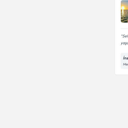
Terapi
Akran zorbalığı
Ergo
Eureko Sigorta
Sel
yaşa
İn
Mel