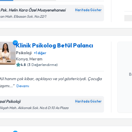
. Psk. Helin Kara Özel Muayenehanesi
Haritada Göster
an Mah. Elbasan Sok. No:22/1
Randevu T
Klinik Psi
Klinik Psikolog Betül Palancı
oluşturun. 
Psikoloji
+
1
diğer
hazırlandığ
Konya
, Meram
4.8
(
3
Değerlendirme)
E-posta Ad
B
ül hanım çok kibar, açıklayıcı ve yol göstericiydi. Çocuğa
aşımı...
Devamı
Kişisel
okudum
al Psikoloji
Haritada Göster
işlenm
ikşah Mah. Akkonak Sok. No:6 D:10 As Plaza
Randevu T