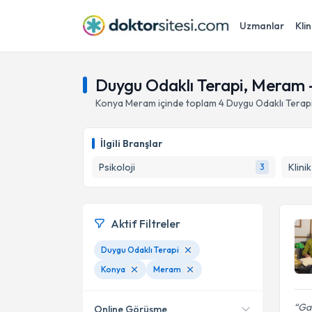
Uzmanlar
Klin
Duygu Odaklı Terapi, Meram 
Konya
Meram
içinde toplam
4
Duygu Odaklı Terap
İlgili Branşlar
Psikoloji
Klini
3
Aktif Filtreler
Duygu Odaklı Terapi
Konya
Meram
Gay
Online Görüşme