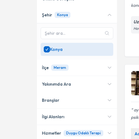
kon
Şehir
Konya
Online danışmanlık sunan
Uz
uzmanları göster
Hav
Sadece
Konya
bölgesinde
uzman ara
Konya
İlçe
Meram
Yakınımda Ara
Branşlar
Konumuma yakın uzmanları
Meram
göster
ay
Selçuklu
İlgi Alanları
psik
Hizmetler
Duygu Odaklı Terapi
A
Psikoloji