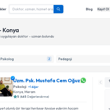
ikler
Blog
Kayıt Ol
- Konya
i
uygulayan doktor - uzman bulundu
k Psikolog
Pedagoji
2
Uzm. Psk. Mustafa Cem Oğuz
Psikoloji
+
1
diğer
Konya
, Meram
5
(
465
Değerlendirme)
et olumlu bir terapi herkese tavsiye ederim hocam