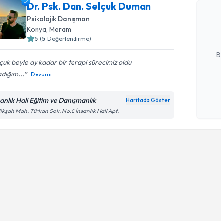
Dr. Psk. 
Dr. Psk. Dan. Selçuk Duman
oluşturun. 
Psikolojik Danışman
hazırlandığ
Konya
, Meram
5
(
5
Değerlendirme)
E-posta Ad
B
çuk beyle ay kadar bir terapi sürecimiz oldu
dığım...
Devamı
Kişisel
okudum
sanlık Hali Eğitim ve Danışmanlık
Haritada Göster
işlenm
ikşah Mah. Türkan Sok. No:8 İnsanlık Hali Apt.