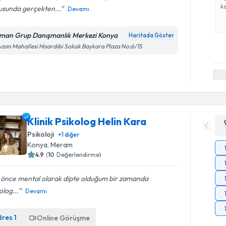
ka
usunda gerçekten...
Devamı
man Grup Danışmanlık Merkezi Konya
Haritada Göster
zan Mahallesi Hisardibi Sokak Baykara Plaza No:6/15
Klinik Psikolog Helin Kara
Psikoloji
+
1
diğer
Konya
, Meram
4.9
(
10
Değerlendirme)
 önce mental olarak dipte olduğum bir zamanda
olog...
Devamı
dres
1
Online Görüşme