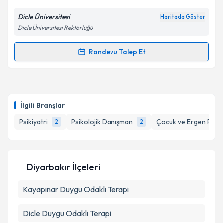
E-posta Adresiniz
Dicle Üniversitesi
Haritada Göster
Dicle Üniversitesi Rektörlüğü
Randevu Talep Et
Randevu Takvimi Talebi
Kişisel verilerimin işlenmesine ilişkin
Aydınlatma
Metni
'ni okudum ve kişisel verilerimin belirtilen
kapsamda işlenmesini kabul ediyorum.
Dr. Öğr. Üyesi Mehmet Güneş
için randevu takvimi
talebi oluşturun. Size bu uzmandan randevu almanız
İlgili Branşlar
için bir takvim hazırlandığında e-posta ile
Takvim Talebini Gönder
bilgilendireceğiz.
Psikiyatri
Psikolojik Danışman
Çocuk ve Ergen Psikiy
2
2
E-posta Adresiniz
Diyarbakır İlçeleri
Kayapınar
Kişisel verilerimin işlenmesine ilişkin
Duygu Odaklı Terapi
Aydınlatma
Metni
'ni okudum ve kişisel verilerimin belirtilen
kapsamda işlenmesini kabul ediyorum.
Dicle
Duygu Odaklı Terapi