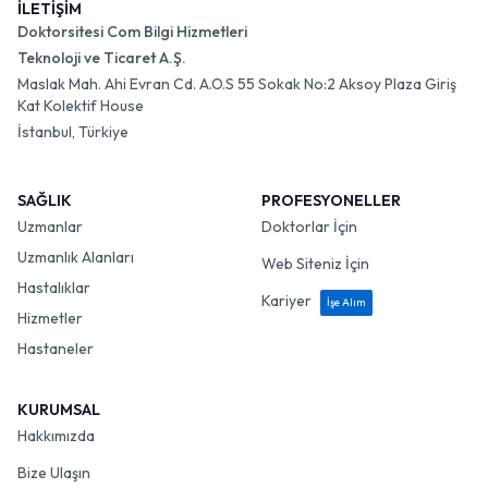
İLETİŞİM
Doktorsitesi Com Bilgi Hizmetleri
Teknoloji ve Ticaret A.Ş.
Maslak Mah. Ahi Evran Cd. A.O.S 55 Sokak No:2 Aksoy Plaza Giriş
Kat Kolektif House
İstanbul, Türkiye
SAĞLIK
PROFESYONELLER
Uzmanlar
Doktorlar İçin
Uzmanlık Alanları
Web Siteniz İçin
Hastalıklar
Kariyer
İşe Alım
Hizmetler
Hastaneler
KURUMSAL
Hakkımızda
Bize Ulaşın