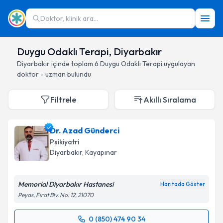
Doktor, klinik ara...
Duygu Odaklı Terapi, Diyarbakır
Diyarbakır
içinde toplam
6
Duygu Odaklı Terapi
uygulayan
doktor - uzman bulundu
Filtrele
Akıllı Sıralama
Dr. Azad Günderci
Psikiyatri
Diyarbakır
, Kayapınar
Memorial Diyarbakır Hastanesi
Haritada Göster
Peyas, Fırat Blv. No: 12, 21070
0 (850) 474 90 34