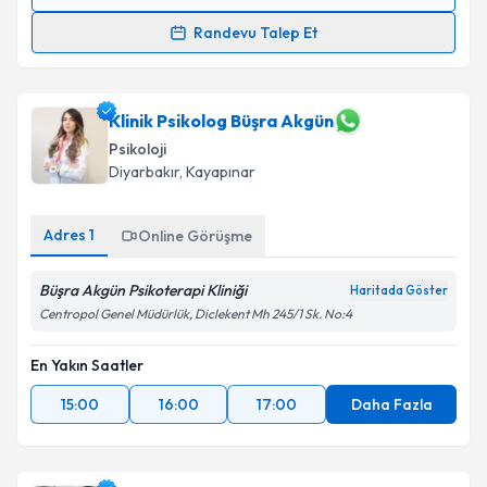
Randevu Takvimi Talebi
Randevu Talep Et
Dr. Azad Günderci
için randevu takvimi talebi
oluşturun. Size bu uzmandan randevu almanız için bir
takvim hazırlandığında e-posta ile bilgilendireceğiz.
Klinik Psikolog Büşra Akgün
Psikoloji
E-posta Adresiniz
Diyarbakır
, Kayapınar
Adres
1
Online Görüşme
Kişisel verilerimin işlenmesine ilişkin
Aydınlatma
Büşra Akgün Psikoterapi Kliniği
Metni
'ni okudum ve kişisel verilerimin belirtilen
Haritada Göster
kapsamda işlenmesini kabul ediyorum.
Centropol Genel Müdürlük, Diclekent Mh 245/1 Sk. No:4
En Yakın Saatler
Takvim Talebini Gönder
15:00
16:00
17:00
Daha Fazla