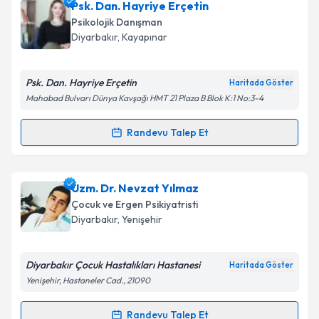
Psk. Dan. Hayriye Erçetin
Psikolojik Danışman
Diyarbakır
, Kayapınar
Psk. Dan. Hayriye Erçetin
Haritada Göster
Mahabad Bulvarı Dünya Kavşağı HMT 21 Plaza B Blok K:1 No:3-4
Randevu Talep Et
Randevu Takvimi Talebi
Psk. Dan. Hayriye Erçetin
için randevu takvimi talebi
Uzm. Dr. Nevzat Yılmaz
oluşturun. Size bu uzmandan randevu almanız için bir
Çocuk ve Ergen Psikiyatristi
takvim hazırlandığında e-posta ile bilgilendireceğiz.
Diyarbakır
, Yenişehir
E-posta Adresiniz
Diyarbakır Çocuk Hastalıkları Hastanesi
Haritada Göster
Yenişehir, Hastaneler Cad., 21090
Kişisel verilerimin işlenmesine ilişkin
Aydınlatma
Randevu Talep Et