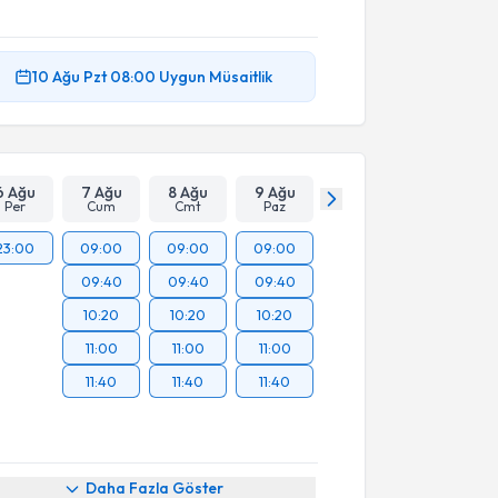
10 Ağu
Pzt
08:00
Uygun Müsaitlik
6 Ağu
7 Ağu
8 Ağu
9 Ağu
Per
Cum
Cmt
Paz
23:00
09:00
09:00
09:00
09:40
09:40
09:40
10:20
10:20
10:20
11:00
11:00
11:00
11:40
11:40
11:40
Daha Fazla Göster