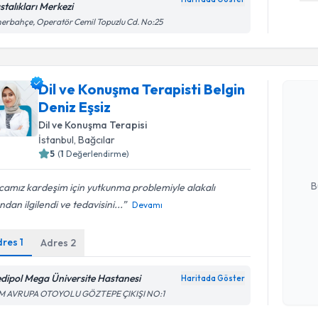
stalıkları Merkezi
erbahçe, Operatör Cemil Topuzlu Cd. No:25
Randevu T
Dil ve Konuşma Terapisti Belgin
Deniz Eşsiz
Dil ve Kon
takvimi tal
Dil ve Konuşma Terapisi
bir takvim 
İstanbul
, Bağcılar
5
(
1
Değerlendirme)
E-posta Ad
B
amız kardeşim için yutkunma problemiyle alakalı
ndan ilgilendi ve tedavisini...
Devamı
Kişisel
dres
1
Adres
2
okudum
işlenm
dipol Mega Üniversite Hastanesi
Haritada Göster
Randevu T
M AVRUPA OTOYOLU GÖZTEPE ÇIKIŞI NO:1