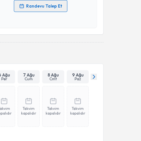
Randevu Talep Et
 verilerimin işlenmesine ilişkin
Aydınlatma Metni
'ni
 ve kişisel verilerimin belirtilen kapsamda
esini kabul ediyorum.
Takvim Talebini Gönder
6 Ağu
7 Ağu
8 Ağu
9 Ağu
Per
Cum
Cmt
Paz
Takvim
Takvim
Takvim
Takvim
palıdır
kapalıdır
kapalıdır
kapalıdır