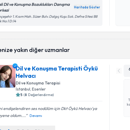
ali Dil ve Konuşma Bozuklukları Danışma
Haritada Göster
rkezi
Kişisel
çeşehir 1. Kısım Mah. Süzer Bulv. Dalgıç Kuşu Sok. Defne Sitesi B8
okudum
k No:1 D:14
işlenm
enize yakın diğer uzmanlar
Dil ve Konuşma Terapisti Öykü
Helvacı
Dil ve Konuşma Terapisi
İstanbul
, Esenler
5
(
8
Değerlendirme)
ka
i endişelendiren ses nodülüm için Dkt Öykü Helvacı'ya
yene oldum....
Devamı