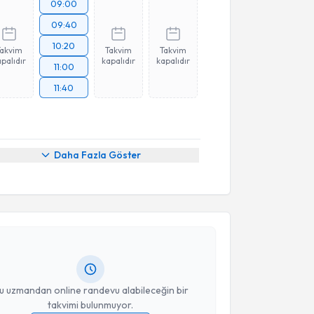
09:00
09:40
10:20
Takvim
Takvim
Takvim
palıdır
kapalıdır
kapalıdır
11:00
11:40
Daha Fazla Göster
akvimi Talebi
nuşma Terapisti Beyda Nur Mestan
için randevu
ebi oluşturun. Size bu uzmandan randevu almanız için
hazırlandığında e-posta ile bilgilendireceğiz.
resiniz
u uzmandan online randevu alabileceğin bir
takvimi bulunmuyor.