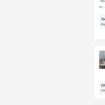
Her
iyi...
Te
Bağ
Di
Alt