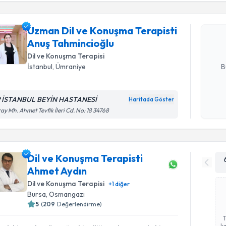
Uzman Dil
randevu tak
almanız içi
Uzman Dil ve Konuşma Terapisti
bilgilendire
Anuş Tahmincioğlu
Dil ve Konuşma Terapisi
E-posta Ad
B
İstanbul
, Ümraniye
 İSTANBUL BEYİN HASTANESİ
Haritada Göster
Kişisel
ay Mh. Ahmet Tevfik İleri Cd. No: 18 34768
okudum
işlenm
Dil ve Konuşma Terapisti
Ahmet Aydın
Dil ve Konuşma Terapisi
+
1
diğer
Bursa
, Osmangazi
5
(
209
Değerlendirme)
ka