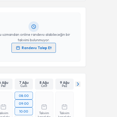
 ve Konuşma Terapisti Anuş Tahmincioğlu
için
vimi talebi oluşturun. Size bu uzmandan randevu
n bir takvim hazırlandığında e-posta ile
ceğiz.
resiniz
u uzmandan online randevu alabileceğin bir
takvimi bulunmuyor.
Randevu Talep Et
 verilerimin işlenmesine ilişkin
Aydınlatma Metni
'ni
 ve kişisel verilerimin belirtilen kapsamda
esini kabul ediyorum.
Takvim Talebini Gönder
6 Ağu
7 Ağu
8 Ağu
9 Ağu
Per
Cum
Cmt
Paz
08:00
09:00
10:00
Takvim
Takvim
Takvim
palıdır
kapalıdır
kapalıdır