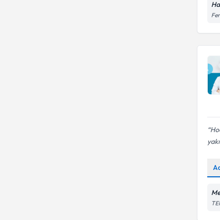
Ha
Fen
Hoc
yakı
A
Me
TE