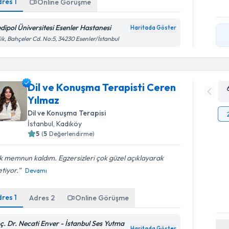
dres
1
Online Görüşme
dipol Üniversitesi Esenler Hastanesi
Haritada Göster
lik, Bahçeler Cd. No:5, 34230 Esenler/İstanbul
Dil ve Konuşma Terapisti Ceren
Yılmaz
Dil ve Konuşma Terapisi
İstanbul
, Kadıköy
5
(
5
Değerlendirme)
 memnun kaldım. Egzersizleri çok güzel açıklayarak
tiyor.
Devamı
dres
1
Adres
2
Online Görüşme
ç. Dr. Necati Enver - İstanbul Ses Yutma
Haritada Göster