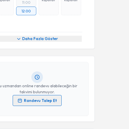
11:00
12:00
akvimi Talebi
Daha Fazla Göster
nuşma Terapisti Muhammet Esen
için randevu
ebi oluşturun. Size bu uzmandan randevu almanız için
hazırlandığında e-posta ile bilgilendireceğiz.
resiniz
u uzmandan online randevu alabileceğin bir
takvimi bulunmuyor.
Randevu Talep Et
 verilerimin işlenmesine ilişkin
Aydınlatma Metni
'ni
 ve kişisel verilerimin belirtilen kapsamda
esini kabul ediyorum.