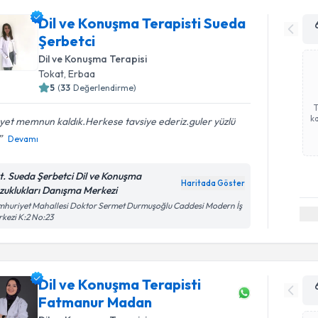
Dil ve Konuşma Terapisti Sueda
Şerbetci
Dil ve Konuşma Terapisi
Tokat
, Erbaa
5
(
33
Değerlendirme)
ka
et memnun kaldık.Herkese tavsiye ederiz.guler yüzlü
Devamı
t. Sueda Şerbetci Dil ve Konuşma
Haritada Göster
zuklukları Danışma Merkezi
huriyet Mahallesi Doktor Sermet Durmuşoğlu Caddesi Modern İş
kezi K:2 No:23
Dil ve Konuşma Terapisti
Fatmanur Madan