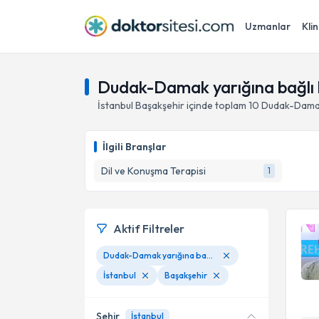
Uzmanlar
Klin
Dudak-Damak yarığına bağlı k
İstanbul
Başakşehir
içinde toplam
10
Dudak-Damak 
İlgili Branşlar
Dil ve Konuşma Terapisi
1
Aktif Filtreler
Dudak-Damak yarığına bağlı konuşma bozuklukları
İstanbul
Başakşehir
Şehir
İstanbul