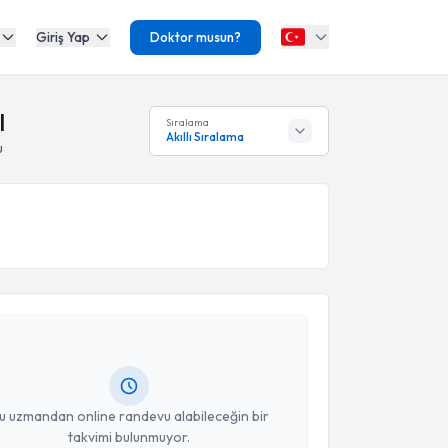
Giriş Yap
Doktor musun?
l
Sıralama
Akıllı Sıralama
u
akvimi Talebi
 ve Konuşma Terapisti Enver Balcı
için randevu
ebi oluşturun. Size bu uzmandan randevu almanız için
hazırlandığında e-posta ile bilgilendireceğiz.
resiniz
u uzmandan online randevu alabileceğin bir
takvimi bulunmuyor.