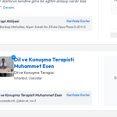
 doktorun kendine göre bir eğitim anlayışı vardır bize
Devamı
rapi Atölyesi
Haritada Göster
larbaşı Mahallesi, Nişan Sokak No:3 Evke Opus Plaza D:20 K:5
Randevu T
Dil ve Ko
takvimi tal
Dil ve Konuşma Terapisti
bir takvim 
Muhammet Esen
E-posta Ad
Dil ve Konuşma Terapisi
B
İstanbul
, Üsküdar
l ve Konuşma Terapisti Muhammet Esen
Haritada Göster
Kişisel
unizade mh. Çeken sk. no:3
okudum
işlenm