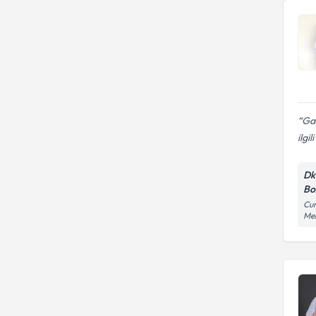
Gay
ilgili
Dk
Bo
Cum
Mer