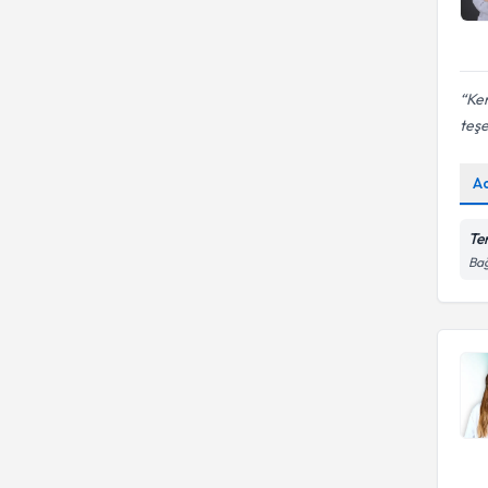
Ken
teş
A
Te
Bağ