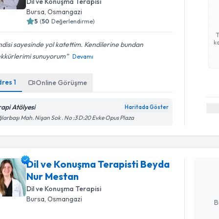
Dil ve Konuşma Terapisi
Bursa
, Osmangazi
5
(
50
Değerlendirme)
ka
disi sayesinde yol katettim. Kendilerine bundan
ekkürlerimi sunuyorum
Devamı
dres
1
Online Görüşme
rapi Atölyesi
Haritada Göster
Randevu T
larbaşı Mah. Nişan Sok . No :3 D:20 Evke Opus Plaza
Dil ve Ko
takvimi tal
Dil ve Konuşma Terapisti Beyda
bir takvim 
Nur Mestan
Dil ve Konuşma Terapisi
E-posta Ad
Bursa
, Osmangazi
B