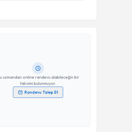
akvimi Talebi
uşma Terapisti Belgin Deniz Eşsiz
için randevu
ebi oluşturun. Size bu uzmandan randevu almanız için
hazırlandığında e-posta ile bilgilendireceğiz.
resiniz
u uzmandan online randevu alabileceğin bir
takvimi bulunmuyor.
Randevu Talep Et
 verilerimin işlenmesine ilişkin
Aydınlatma Metni
'ni
 ve kişisel verilerimin belirtilen kapsamda
esini kabul ediyorum.
akvimi Talebi
Takvim Talebini Gönder