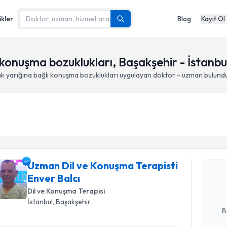
ikler
Blog
Kayıt Ol
onuşma bozuklukları, Başakşehir - İstanbu
yarığına bağlı konuşma bozuklukları
uygulayan doktor - uzman bulund
Randevu T
Uzman Dil
Uzman Dil ve Konuşma Terapisti
takvimi tal
Enver Balcı
bir takvim 
Dil ve Konuşma Terapisi
E-posta Ad
İstanbul
, Başakşehir
B