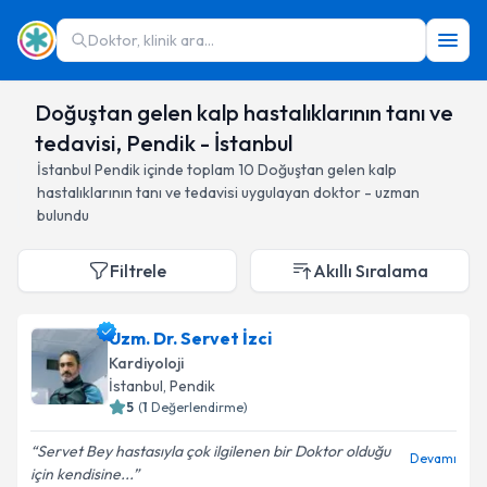
Doktor, klinik ara...
Doğuştan gelen kalp hastalıklarının tanı ve
tedavisi, Pendik - İstanbul
İstanbul
Pendik
içinde toplam
10
Doğuştan gelen kalp
hastalıklarının tanı ve tedavisi
uygulayan doktor - uzman
bulundu
Filtrele
Akıllı Sıralama
Uzm. Dr. Servet İzci
Kardiyoloji
İstanbul
, Pendik
5
(
1
Değerlendirme)
Servet Bey hastasıyla çok ilgilenen bir Doktor olduğu
Devamı
için kendisine...