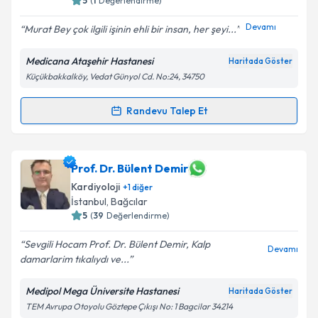
5
(
1
Değerlendirme)
Devamı
Murat Bey çok ilgili işinin ehli bir insan, her şeyi...
Medicana Ataşehir Hastanesi
Haritada Göster
Küçükbakkalköy, Vedat Günyol Cd. No:24, 34750
Randevu Talep Et
Randevu Takvimi Talebi
Doç. Dr. Murat Yalçın
için randevu takvimi talebi
Prof. Dr. Bülent Demir
oluşturun. Size bu uzmandan randevu almanız için bir
Kardiyoloji
+
1
diğer
takvim hazırlandığında e-posta ile bilgilendireceğiz.
İstanbul
, Bağcılar
5
(
39
Değerlendirme)
E-posta Adresiniz
Sevgili Hocam Prof. Dr. Bülent Demir, Kalp
Devamı
damarlarim tıkalıydı ve...
Medipol Mega Üniversite Hastanesi
Kişisel verilerimin işlenmesine ilişkin
Aydınlatma
Haritada Göster
Metni
'ni okudum ve kişisel verilerimin belirtilen
TEM Avrupa Otoyolu Göztepe Çıkışı No: 1 Bagcilar 34214