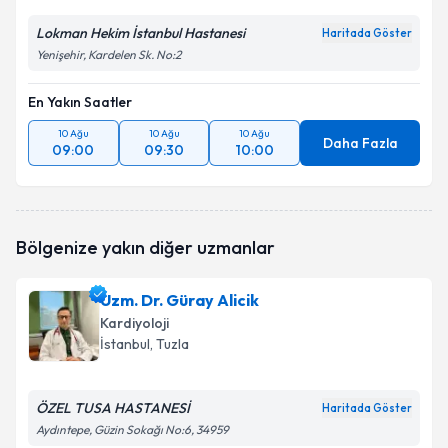
Lokman Hekim İstanbul Hastanesi
Haritada Göster
Yenişehir, Kardelen Sk. No:2
En Yakın Saatler
10 Ağu
10 Ağu
10 Ağu
Daha Fazla
09:00
09:30
10:00
Bölgenize yakın diğer uzmanlar
Uzm. Dr. Güray Alicik
Kardiyoloji
İstanbul
, Tuzla
ÖZEL TUSA HASTANESİ
Haritada Göster
Aydıntepe, Güzin Sokağı No:6, 34959