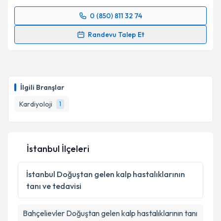
kapsamda işlenmesini kabul ediyorum.
0 (850) 811 32 74
Randevu Takvimi Talebi
Takvim Talebini Gönder
Randevu Talep Et
Prof. Dr. Bülent Demir
için randevu takvimi talebi
oluşturun. Size bu uzmandan randevu almanız için bir
takvim hazırlandığında e-posta ile bilgilendireceğiz.
İlgili Branşlar
E-posta Adresiniz
Kardiyoloji
1
Kişisel verilerimin işlenmesine ilişkin
Aydınlatma
İstanbul İlçeleri
Metni
'ni okudum ve kişisel verilerimin belirtilen
kapsamda işlenmesini kabul ediyorum.
İstanbul
Doğuştan gelen kalp hastalıklarının
tanı ve tedavisi
Takvim Talebini Gönder
Bahçelievler
Doğuştan gelen kalp hastalıklarının tanı