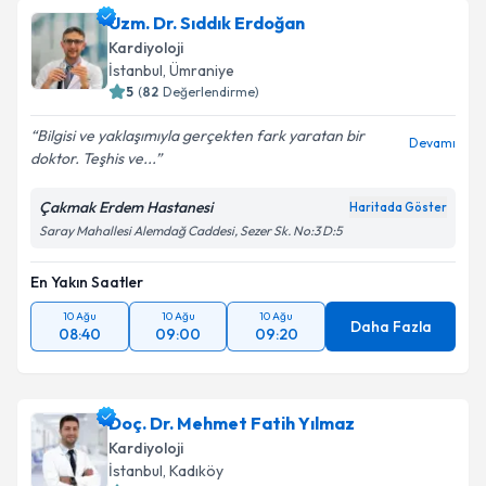
talebi oluşturun. Size bu uzmandan randevu almanız
Uzm. Dr. Sıddık Erdoğan
için bir takvim hazırlandığında e-posta ile
bilgilendireceğiz.
Kardiyoloji
İstanbul
, Ümraniye
E-posta Adresiniz
5
(
82
Değerlendirme)
Bilgisi ve yaklaşımıyla gerçekten fark yaratan bir
Devamı
doktor. Teşhis ve...
Kişisel verilerimin işlenmesine ilişkin
Aydınlatma
Çakmak Erdem Hastanesi
Haritada Göster
Metni
'ni okudum ve kişisel verilerimin belirtilen
Saray Mahallesi Alemdağ Caddesi, Sezer Sk. No:3 D:5
kapsamda işlenmesini kabul ediyorum.
En Yakın Saatler
Takvim Talebini Gönder
10 Ağu
10 Ağu
10 Ağu
Daha Fazla
08:40
09:00
09:20
Doç. Dr. Mehmet Fatih Yılmaz
Kardiyoloji
İstanbul
, Kadıköy