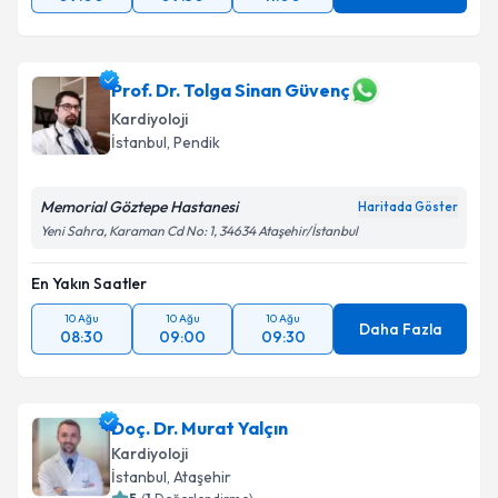
Prof. Dr. Tolga Sinan Güvenç
Kardiyoloji
İstanbul
, Pendik
Memorial Göztepe Hastanesi
Haritada Göster
Yeni Sahra, Karaman Cd No: 1, 34634 Ataşehir/İstanbul
En Yakın Saatler
10 Ağu
10 Ağu
10 Ağu
Daha Fazla
08:30
09:00
09:30
Doç. Dr. Murat Yalçın
Kardiyoloji
İstanbul
, Ataşehir