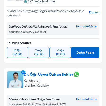
5
(
7
Değerlendirme)
Fatih Bey'e sağladığı sağlık hizmeti için çok teşekkür
Devamı
ederim.
Yeditepe Üniversitesi Koşuyolu Hastanesi
Haritada Göster
Koşuyolu, Koşuyolu Cd. No: 168
En Yakın Saatler
10 Ağu
10 Ağu
10 Ağu
Daha Fazla
09:00
09:30
10:00
Dr. Öğr. Üyesi Özkan Bekler
Kardiyoloji
İstanbul
, Kadıköy
Medipol Acıbadem Bölge Hastanesi
Haritada Göster
Acıbadem, Şht. Emin Çölen Sokağı No:4, 34718