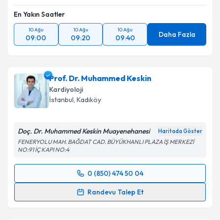
En Yakın Saatler
10 Ağu
10 Ağu
10 Ağu
Daha Fazla
09:00
09:20
09:40
Prof. Dr. Muhammed Keskin
Kardiyoloji
İstanbul
, Kadıköy
Doç. Dr. Muhammed Keskin Muayenehanesi
Haritada Göster
FENERYOLU MAH. BAĞDAT CAD. BÜYÜKHANLI PLAZA İŞ MERKEZİ
NO:91 İÇ KAPI NO:4
0 (850) 474 50 04
Randevu Takvimi Talebi
Randevu Talep Et
Prof. Dr. Muhammed Keskin
için randevu takvimi