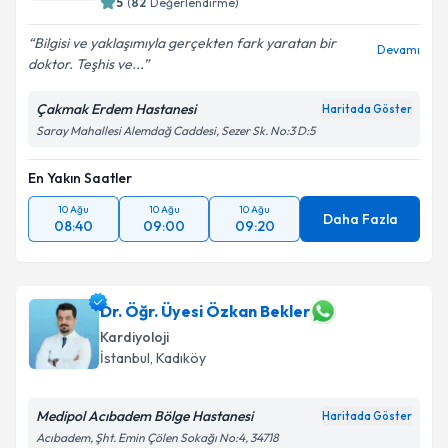
5
(
82
Değerlendirme)
Bilgisi ve yaklaşımıyla gerçekten fark yaratan bir
Devamı
doktor. Teşhis ve...
Kişisel verilerimin işlenmesine ilişkin
Aydınlatma
Çakmak Erdem Hastanesi
Haritada Göster
Metni
'ni okudum ve kişisel verilerimin belirtilen
Saray Mahallesi Alemdağ Caddesi, Sezer Sk. No:3 D:5
kapsamda işlenmesini kabul ediyorum.
En Yakın Saatler
Takvim Talebini Gönder
10 Ağu
10 Ağu
10 Ağu
Daha Fazla
08:40
09:00
09:20
Dr. Öğr. Üyesi Özkan Bekler
Kardiyoloji
İstanbul
, Kadıköy
Medipol Acıbadem Bölge Hastanesi
Haritada Göster
Acıbadem, Şht. Emin Çölen Sokağı No:4, 34718