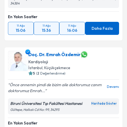
34384
Kişisel verilerimin işlenmesine ilişkin
Aydınlatma
En Yakın Saatler
Metni
'ni okudum ve kişisel verilerimin belirtilen
kapsamda işlenmesini kabul ediyorum.
11 Ağu
11 Ağu
11 Ağu
Daha Fazla
15:06
15:36
16:06
Takvim Talebini Gönder
Doç. Dr. Emrah Özdemir
Kardiyoloji
İstanbul
, Küçükçekmece
5
(
2
Değerlendirme)
Önce annemin şimdi de bizim aile doktorumuz canım
Devamı
doktorumuz Emrah...
Biruni Üniversitesi Tıp Fakültesi Hastanesi
Haritada Göster
Gültepe, Halkalı Cd No: 99, 34295
En Yakın Saatler