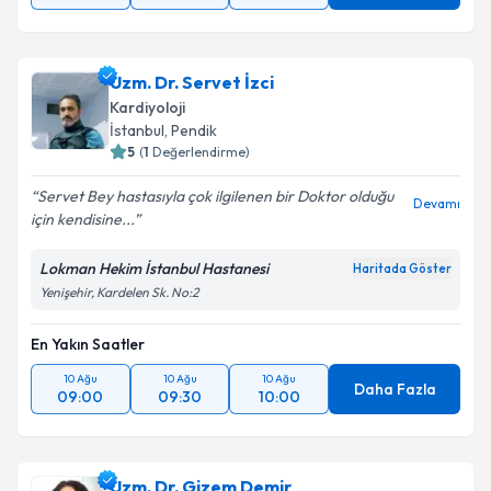
Uzm. Dr. Servet İzci
Kardiyoloji
İstanbul
, Pendik
5
(
1
Değerlendirme)
Servet Bey hastasıyla çok ilgilenen bir Doktor olduğu
Devamı
için kendisine...
Lokman Hekim İstanbul Hastanesi
Haritada Göster
Yenişehir, Kardelen Sk. No:2
En Yakın Saatler
10 Ağu
10 Ağu
10 Ağu
Daha Fazla
09:00
09:30
10:00
Uzm. Dr. Gizem Demir