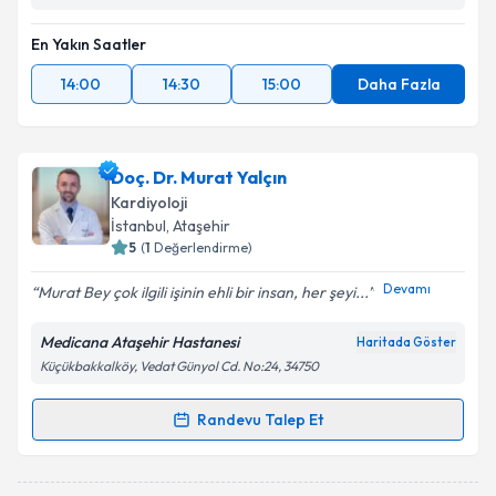
En Yakın Saatler
14:00
14:30
15:00
Daha Fazla
Doç. Dr. Murat Yalçın
Kardiyoloji
İstanbul
, Ataşehir
5
(
1
Değerlendirme)
Devamı
Murat Bey çok ilgili işinin ehli bir insan, her şeyi...
Medicana Ataşehir Hastanesi
Haritada Göster
Küçükbakkalköy, Vedat Günyol Cd. No:24, 34750
Randevu Talep Et
Randevu Takvimi Talebi