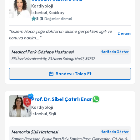
Kardiyoloji
İstanbul
, Kadıköy
5
(
5
Değerlendirme)
Gizem Hoca çoğu doktorun aksine gerçekten ilgili ve
Devamı
konuya hakim...
Medical Park Göztepe Hastanesi
Haritada Göster
E5 Üzeri Merdivenköy, 23 Nisan Sokagi No:17, 34732
Randevu Talep Et
Randevu Takvimi Talebi
Uzm. Dr. Gizem Demir
için randevu takvimi talebi
Prof. Dr. Sibel Çatırlı Enar
oluşturun. Size bu uzmandan randevu almanız için bir
Kardiyoloji
takvim hazırlandığında e-posta ile bilgilendireceğiz.
İstanbul
, Şişli
E-posta Adresiniz
Memorial Şişli Hastanesi
Haritada Göster
Kaptan Paşa Mah. Piyale Paşa Bulv, Kaptan Paşa, Okmeydanı Cd. No: 4,