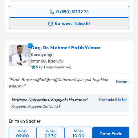
0 (850) 811 32 74
Randevu Takvimi Talebi
Randevu Talep Et
Dr. Öğr. Üyesi Özkan Bekler
için randevu takvimi
talebi oluşturun. Size bu uzmandan randevu almanız
Doç. Dr. Mehmet Fatih Yılmaz
için bir takvim hazırlandığında e-posta ile
bilgilendireceğiz.
Kardiyoloji
İstanbul
, Kadıköy
E-posta Adresiniz
5
(
7
Değerlendirme)
Fatih Bey'e sağladığı sağlık hizmeti için çok teşekkür
Devamı
ederim.
Kişisel verilerimin işlenmesine ilişkin
Aydınlatma
Yeditepe Üniversitesi Koşuyolu Hastanesi
Haritada Göster
Metni
'ni okudum ve kişisel verilerimin belirtilen
Koşuyolu, Koşuyolu Cd. No: 168
kapsamda işlenmesini kabul ediyorum.
En Yakın Saatler
Takvim Talebini Gönder
10 Ağu
10 Ağu
10 Ağu
Daha Fazla
09:00
09:30
10:00