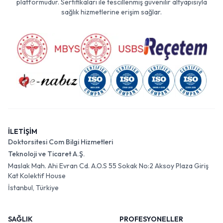
platformudur. Sertifikaları ile tescillenmiş güvenilir altyapısıyla
sağlık hizmetlerine erişim sağlar.
İLETİŞİM
Doktorsitesi Com Bilgi Hizmetleri
Teknoloji ve Ticaret A.Ş.
Maslak Mah. Ahi Evran Cd. A.O.S 55 Sokak No:2 Aksoy Plaza Giriş
Kat Kolektif House
İstanbul, Türkiye
SAĞLIK
PROFESYONELLER