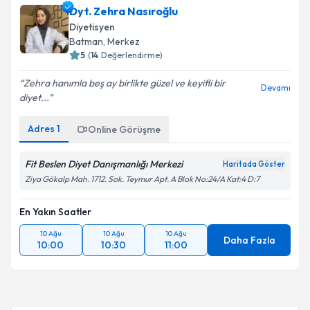
Dyt. Zehra Nasıroğlu
Diyetisyen
Batman
, Merkez
5
(
14
Değerlendirme)
Zehra hanımla beş ay birlikte güzel ve keyifli bir
Devamı
diyet...
Adres
1
Online Görüşme
Fit Beslen Diyet Danışmanlığı Merkezi
Haritada Göster
Ziya Gökalp Mah. 1712. Sok. Teymur Apt. A Blok No:24/A Kat:4 D:7
En Yakın Saatler
10 Ağu
10 Ağu
10 Ağu
Daha Fazla
10:00
10:30
11:00