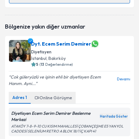
Randevu Takvimi Talebi
Dyt. Gülnur Kuran
için randevu takvimi talebi
Bölgenize yakın diğer uzmanlar
oluşturun. Size bu uzmandan randevu almanız için bir
takvim hazırlandığında e-posta ile bilgilendireceğiz.
Dyt. Ecem Serim Demirer
E-posta Adresiniz
Diyetisyen
İstanbul
, Bakırköy
5
(
13
Değerlendirme)
Kişisel verilerimin işlenmesine ilişkin
Aydınlatma
Cok güleryüzlü ve işinin ehli bir diyetisyen Ecem
Devamı
Metni
'ni okudum ve kişisel verilerimin belirtilen
Hanım. Ayni...
kapsamda işlenmesini kabul ediyorum.
Adres
1
Online Görüşme
Takvim Talebini Gönder
Diyetisyen Ecem Serim Demirer Beslenme
Haritada Göster
Merkezi
ATAKÖY 7-8-9-10 CU KISIM MAHALLESİ ÇOBANÇEŞME E5 YANYOL
CADDESİ SELENİUM RETRO A BLOK 18/1 İÇ KAPI 41