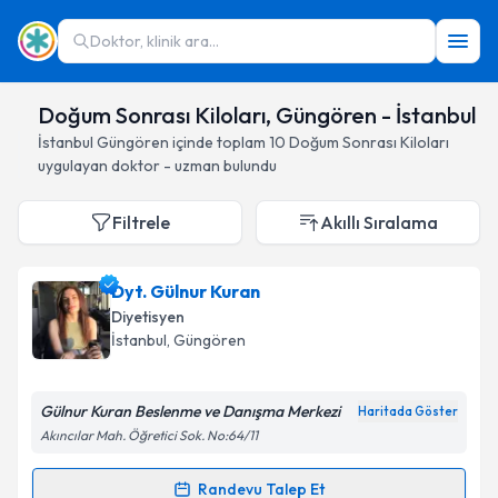
Doktor, klinik ara...
Doğum Sonrası Kiloları, Güngören - İstanbul
İstanbul
Güngören
içinde toplam
10
Doğum Sonrası Kiloları
uygulayan doktor - uzman bulundu
Filtrele
Akıllı Sıralama
Dyt. Gülnur Kuran
Diyetisyen
İstanbul
, Güngören
Gülnur Kuran Beslenme ve Danışma Merkezi
Haritada Göster
Akıncılar Mah. Öğretici Sok. No:64/11
Randevu Talep Et