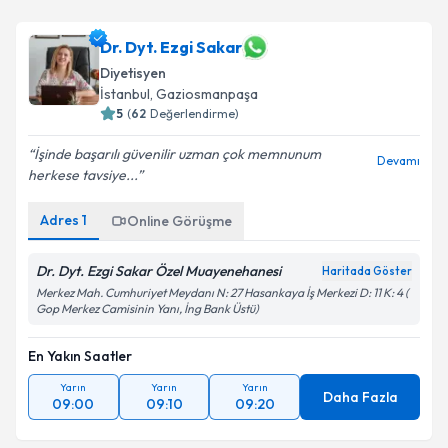
Dr. Dyt. Ezgi Sakar
Diyetisyen
İstanbul
, Gaziosmanpaşa
5
(
62
Değerlendirme)
İşinde başarılı güvenilir uzman çok memnunum
Devamı
herkese tavsiye...
Adres
1
Online Görüşme
Dr. Dyt. Ezgi Sakar Özel Muayenehanesi
Haritada Göster
Merkez Mah. Cumhuriyet Meydanı N: 27 Hasankaya İş Merkezi D: 11 K: 4 (
Gop Merkez Camisinin Yanı, İng Bank Üstü)
En Yakın Saatler
Yarın
Yarın
Yarın
Daha Fazla
09:00
09:10
09:20