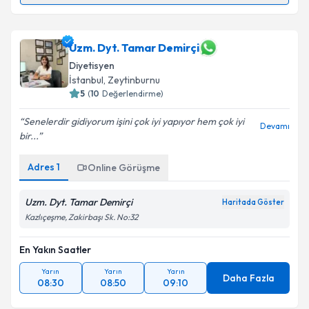
Uzm. Dyt. Göksu Boz
için randevu takvimi talebi
oluşturun. Size bu uzmandan randevu almanız için bir
takvim hazırlandığında e-posta ile bilgilendireceğiz.
Uzm. Dyt. Tamar Demirçi
Diyetisyen
E-posta Adresiniz
İstanbul
, Zeytinburnu
5
(
10
Değerlendirme)
Senelerdir gidiyorum işini çok iyi yapıyor hem çok iyi
Devamı
bir...
Kişisel verilerimin işlenmesine ilişkin
Aydınlatma
Metni
'ni okudum ve kişisel verilerimin belirtilen
Adres
1
Online Görüşme
kapsamda işlenmesini kabul ediyorum.
Uzm. Dyt. Tamar Demirçi
Haritada Göster
Takvim Talebini Gönder
Kazlıçeşme, Zakirbaşı Sk. No:32
En Yakın Saatler
Yarın
Yarın
Yarın
Daha Fazla
08:30
08:50
09:10