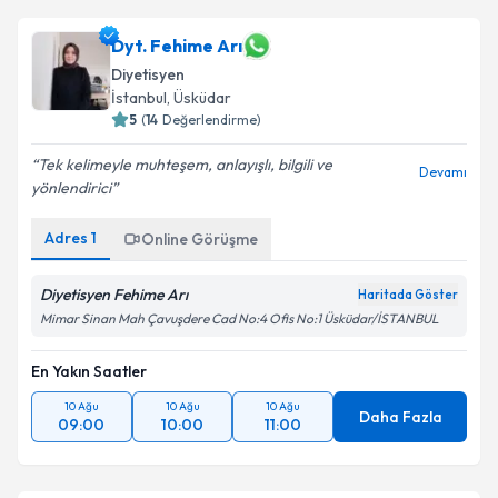
Dyt. Fehime Arı
Diyetisyen
İstanbul
, Üsküdar
5
(
14
Değerlendirme)
Tek kelimeyle muhteşem, anlayışlı, bilgili ve
Devamı
yönlendirici
Adres
1
Online Görüşme
Diyetisyen Fehime Arı
Haritada Göster
Mimar Sinan Mah Çavuşdere Cad No:4 Ofis No:1 Üsküdar/İSTANBUL
En Yakın Saatler
10 Ağu
10 Ağu
10 Ağu
Daha Fazla
09:00
10:00
11:00