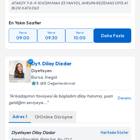
ATAKOY 7-8-9-10 KİSM MAH. E5 YANYOL AVRUPA REZİDANS OFİS A1
BLOK KAT6 D63
En Yakın Saatler
Yarın
Yarın
Yarın
Daha Fazla
09:00
09:30
10:00
Dyt. Dilay Dizdar
Diyetisyen
Bursa
, İnegöl
5
(
60
Değerlendirme)
Arkadaşımın tavsiyesi ile başladım dilay hanıma, şuan
Devamı
geldiğim seviyeye...
Adres
1
Online Görüşme
Diyetisyen Dilay Dizdar
Haritada Göster
Kemal Paşa Mah. Bizim Sok. No :1 D:2