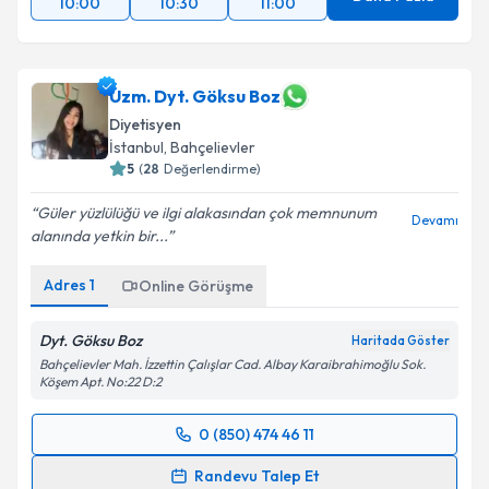
10:00
10:30
11:00
Uzm. Dyt. Göksu Boz
Diyetisyen
İstanbul
, Bahçelievler
5
(
28
Değerlendirme)
Güler yüzlülüğü ve ilgi alakasından çok memnunum
Devamı
alanında yetkin bir...
Adres
1
Online Görüşme
Dyt. Göksu Boz
Haritada Göster
Bahçelievler Mah. İzzettin Çalışlar Cad. Albay Karaibrahimoğlu Sok.
Köşem Apt. No:22 D:2
0 (850) 474 46 11
Randevu Takvimi Talebi
Randevu Talep Et