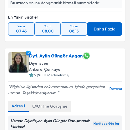
Bu uzman online danışmanlık hizmeti sunmaktadır.
En Yakın Saatler
Yarın
Yarın
Yarın
Daha Fazla
07:45
08:00
08:15
Dyt. Aylin Güngör Aygan
Diyetisyen
Ankara
, Çankaya
5
(
98
Değerlendirme)
Bilgisi ve ilgisinden çok memnunum. İşinde gerçekten
Devamı
uzman. Teşekkür ediyorum.
Adres
1
Online Görüşme
Uzman Diyetisyen Aylin Güngör Danışmanlık
Haritada Göster
Merkezi