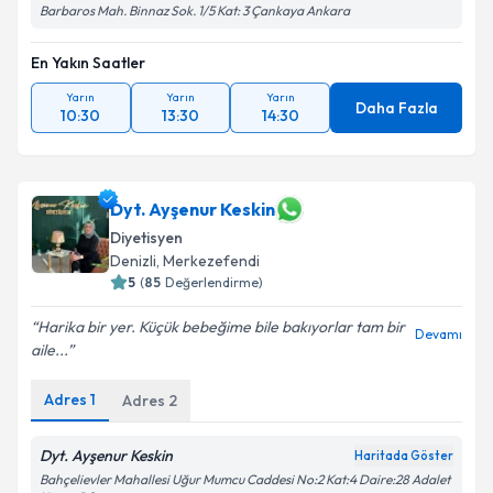
Barbaros Mah. Binnaz Sok. 1/5 Kat: 3 Çankaya Ankara
En Yakın Saatler
Yarın
Yarın
Yarın
Daha Fazla
10:30
13:30
14:30
Dyt. Ayşenur Keskin
Diyetisyen
Denizli
, Merkezefendi
5
(
85
Değerlendirme)
Harika bir yer. Küçük bebeğime bile bakıyorlar tam bir
Devamı
aile...
Adres
1
Adres
2
Dyt. Ayşenur Keskin
Haritada Göster
Bahçelievler Mahallesi Uğur Mumcu Caddesi No:2 Kat:4 Daire:28 Adalet