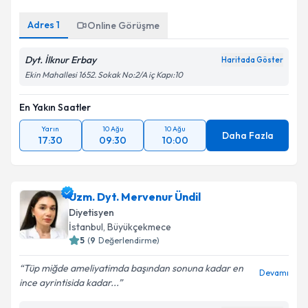
Adres
1
Online Görüşme
Dyt. İlknur Erbay
Haritada Göster
Ekin Mahallesi 1652. Sokak No:2/A iç Kapı:10
En Yakın Saatler
Yarın
10 Ağu
10 Ağu
Daha Fazla
17:30
09:30
10:00
Uzm. Dyt. Mervenur Ündil
Diyetisyen
İstanbul
, Büyükçekmece
5
(
9
Değerlendirme)
Tüp miğde ameliyatimda başından sonuna kadar en
Devamı
ince ayrintisida kadar...