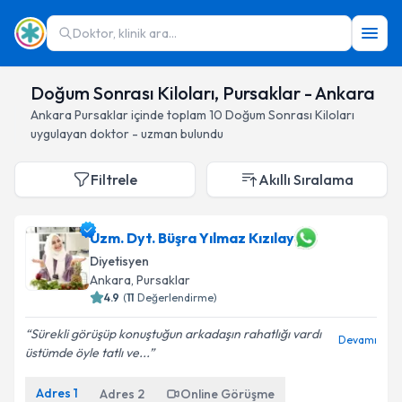
Doktor, klinik ara...
Doğum Sonrası Kiloları, Pursaklar - Ankara
Ankara
Pursaklar
içinde toplam
10
Doğum Sonrası Kiloları
uygulayan doktor - uzman bulundu
Filtrele
Akıllı Sıralama
Uzm. Dyt. Büşra Yılmaz Kızılay
Diyetisyen
Ankara
, Pursaklar
4.9
(
11
Değerlendirme)
Sürekli görüşüp konuştuğun arkadaşın rahatlığı vardı
Devamı
üstümde öyle tatlı ve...
Adres
1
Adres
2
Online Görüşme