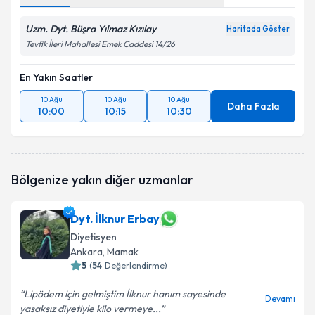
Uzm. Dyt. Büşra Yılmaz Kızılay
Haritada Göster
Tevfik İleri Mahallesi Emek Caddesi 14/26
En Yakın Saatler
10 Ağu
10 Ağu
10 Ağu
Daha Fazla
10:00
10:15
10:30
Bölgenize yakın diğer uzmanlar
Dyt. İlknur Erbay
Diyetisyen
Ankara
, Mamak
5
(
54
Değerlendirme)
Lipödem için gelmiştim İlknur hanım sayesinde
Devamı
yasaksız diyetiyle kilo vermeye...