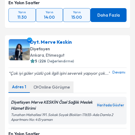
En Yakın Saatler
Yarın
Yarın
Yarın
Daha Fazla
11:30
14:00
15:00
Dyt. Merve Keskin
Diyetisyen
Ankara
, Etimesgut
5
(
226
Değerlendirme)
Devamı
Çok iyi güler yüzlü çok ilgili işini severek yapıyor çok...
Adres
1
Online Görüşme
Diyetisyen Merve KESKİN Özel Sağlık Meslek
Haritada Göster
Hizmet Birimi
Tunahan Mahallesi 191. Sokak Soyak Blokları 17655-Ada Damla 2
Apartmanı No: 4 Eryaman
En Yakın Saatler