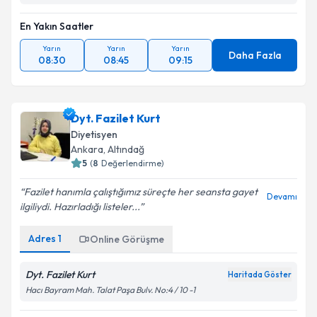
En Yakın Saatler
Yarın
Yarın
Yarın
Daha Fazla
08:30
08:45
09:15
Dyt. Fazilet Kurt
Diyetisyen
Ankara
, Altındağ
5
(
8
Değerlendirme)
Fazilet hanımla çalıştığımız süreçte her seansta gayet
Devamı
ilgiliydi. Hazırladığı listeler...
Adres
1
Online Görüşme
Dyt. Fazilet Kurt
Haritada Göster
Hacı Bayram Mah. Talat Paşa Bulv. No:4 / 10 -1