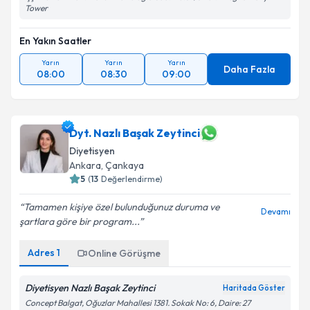
Tower
En Yakın Saatler
Yarın
Yarın
Yarın
Daha Fazla
08:00
08:30
09:00
Dyt. Nazlı Başak Zeytinci
Diyetisyen
Ankara
, Çankaya
5
(
13
Değerlendirme)
Tamamen kişiye özel bulunduğunuz duruma ve
Devamı
şartlara göre bir program...
Adres
1
Online Görüşme
Diyetisyen Nazlı Başak Zeytinci
Haritada Göster
Concept Balgat, Oğuzlar Mahallesi 1381. Sokak No: 6, Daire: 27