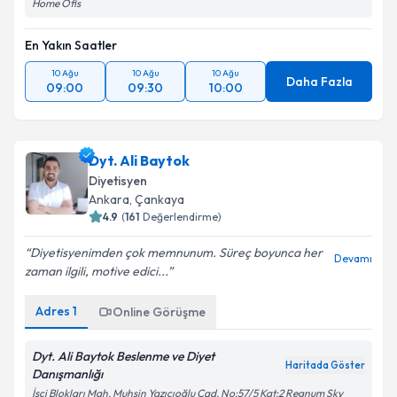
Home Ofis
En Yakın Saatler
10 Ağu
10 Ağu
10 Ağu
Daha Fazla
09:00
09:30
10:00
Dyt. Ali Baytok
Diyetisyen
Ankara
, Çankaya
4.9
(
161
Değerlendirme)
Diyetisyenimden çok memnunum. Süreç boyunca her
Devamı
zaman ilgili, motive edici...
Adres
1
Online Görüşme
Dyt. Ali Baytok Beslenme ve Diyet
Haritada Göster
Danışmanlığı
İşçi Blokları Mah. Muhsin Yazıcıoğlu Cad. No:57/5 Kat:2 Regnum Sky