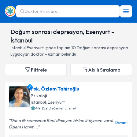
Doktor, klinik ara...
Doğum sonrası depresyon, Esenyurt -
İstanbul
İstanbul
Esenyurt
içinde toplam
10
Doğum sonrası depresyon
uygulayan doktor - uzman bulundu
Filtrele
Akıllı Sıralama
Psk. Özlem Tahiroğlu
Psikoloji
İstanbul
, Esenyurt
4.9
(
52
Değerlendirme)
Daha ilk seansımdı Beni dinleyen birine ihtiyacım vardı
Devamı
Özlem Hanım...