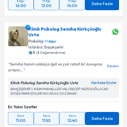
8 Ağu
15 Ağu
15 Ağu
Daha Fazla
16:00
13:00
14:00
Klinik Psikolog Semiha Kürkçüoğlu
Usta
Psikoloji
+
1
diğer
İstanbul
, Başakşehir
5
(
2
Değerlendirme)
Semiha hanım oldukça ilgili ve çok rahat bir konuşma
Devamı
ortamı...
Klinik Psikolog Semiha Kürkçüoğlu Usta
Haritada Göster
BAHÇEŞEHİR 1. KISIM MAHALLESİ VALİ RECEP YAZICIOĞLU CAD
DOĞA PARKI EVLERİ NO:15\A K:1 D:2 34480
En Yakın Saatler
Yarın
Yarın
Yarın
Daha Fazla
11:00
11:50
12:40