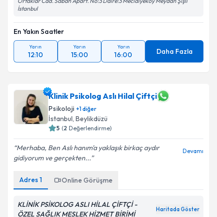
Ortaklar Cad. Sabah Apart. No:3 Daire:3 Mecidiyeköy Meydan Şişli
İstanbul
En Yakın Saatler
Yarın
Yarın
Yarın
Daha Fazla
12:10
15:00
16:00
Klinik Psikolog Aslı Hilal Çiftçi
Psikoloji
+
1
diğer
İstanbul
, Beylikdüzü
5
(
2
Değerlendirme)
Merhaba, Ben Aslı hanım'a yaklaşık birkaç aydır
Devamı
gidiyorum ve gerçekten...
Adres
1
Online Görüşme
KLİNİK PSİKOLOG ASLI HİLAL ÇİFTÇİ -
Haritada Göster
ÖZEL SAĞLIK MESLEK HİZMET BİRİMİ