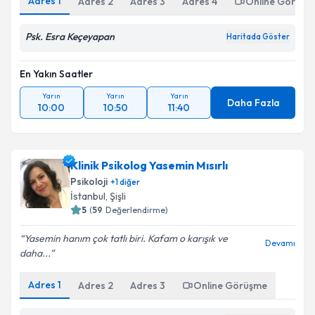
Adres
1
Adres
2
Adres
3
Adres
4
Online Görüşm
Psk. Esra Keçeyapan
Haritada Göster
En Yakın Saatler
Yarın
Yarın
Yarın
Daha Fazla
10:00
10:50
11:40
Klinik Psikolog Yasemin Mısırlı
Psikoloji
+
1
diğer
İstanbul
, Şişli
5
(
59
Değerlendirme)
Yasemin hanım çok tatlı biri. Kafam o karışık ve
Devamı
daha...
Adres
1
Adres
2
Adres
3
Online Görüşme