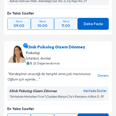
Adnan Kahveci Mah. Alemdağ Cad. No: 2, 2 İç Kapı No: 27
En Yakın Saatler
Yarın
Yarın
Yarın
Daha Fazla
09:00
10:00
11:00
Klinik Psikolog Gizem Dönmez
Psikoloji
İstanbul
, Avcılar
5
(
2
Değerlendirme)
Kardeşimin aracılığı ile tanıştık ama çok memnunuz.
Devamı
Oğlum için eşimle...
Klinik Psikolog Gizem Dönmez
Haritada Göster
Tahtakale Mahallesi Fırat 1 Caddesi Bahçe City's Rezidans A Blok D: 39
En Yakın Saatler