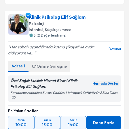
Klinik Psikolog Elif Sağlam
Psikoloji
İstanbul
, Küçükçekmece
5
(
2
Değerlendirme)
Her sabah uyandığımda kusma şikayeti ile aydır
Devamı
gidiyorum ve...
Adres
1
Online Görüşme
Özel Sağlık Meslek Hizmet Birimi Klinik
Haritada Göster
Psikolog Elif Sağlam
Kartaltepe Mahallesi Suvari Caddesi Metropark Sefaköy D: 2 Blok Daire
: 25
En Yakın Saatler
Yarın
Yarın
Yarın
Daha Fazla
10:00
13:00
14:00