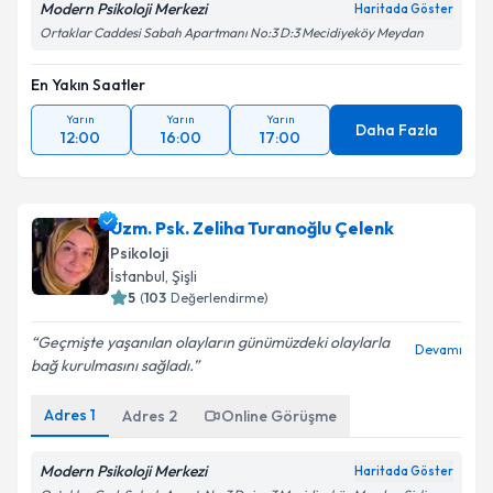
Modern Psikoloji Merkezi
Haritada Göster
Ortaklar Caddesi Sabah Apartmanı No:3 D:3 Mecidiyeköy Meydan
En Yakın Saatler
Yarın
Yarın
Yarın
Daha Fazla
12:00
16:00
17:00
Uzm. Psk. Zeliha Turanoğlu Çelenk
Psikoloji
İstanbul
, Şişli
5
(
103
Değerlendirme)
Geçmişte yaşanılan olayların günümüzdeki olaylarla
Devamı
bağ kurulmasını sağladı.
Adres
1
Adres
2
Online Görüşme
Modern Psikoloji Merkezi
Haritada Göster