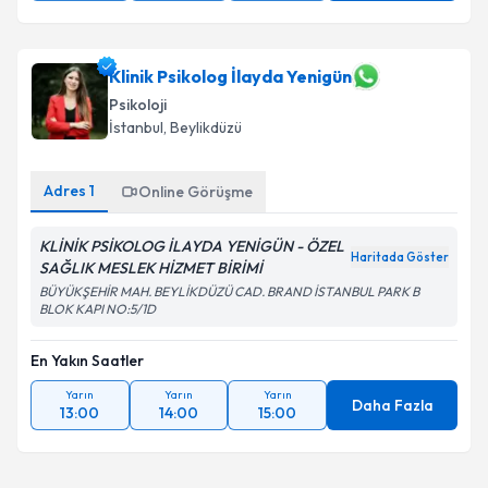
Klinik Psikolog İlayda Yenigün
Psikoloji
İstanbul
, Beylikdüzü
Adres
1
Online Görüşme
KLİNİK PSİKOLOG İLAYDA YENİGÜN - ÖZEL
Haritada Göster
SAĞLIK MESLEK HİZMET BİRİMİ
BÜYÜKŞEHİR MAH. BEYLİKDÜZÜ CAD. BRAND İSTANBUL PARK B
BLOK KAPI NO:5/1D
En Yakın Saatler
Yarın
Yarın
Yarın
Daha Fazla
13:00
14:00
15:00