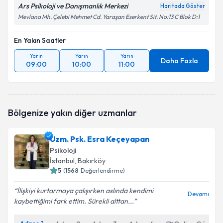
Ars Psikoloji ve Danışmanlık Merkezi
Haritada Göster
Mevlana Mh. Çelebi Mehmet Cd. Yaraşan Eserkent Sit. No:13 C Blok D:1
En Yakın Saatler
Yarın
Yarın
Yarın
Daha Fazla
09:00
10:00
11:00
Bölgenize yakın diğer uzmanlar
Uzm. Psk. Esra Keçeyapan
Psikoloji
İstanbul
, Bakırköy
5
(
1568
Değerlendirme)
İlişkiyi kurtarmaya çalışırken aslında kendimi
Devamı
kaybettiğimi fark ettim. Sürekli alttan...