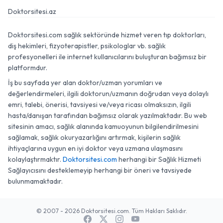
Doktorsitesi.az
Doktorsitesi.com sağlık sektöründe hizmet veren tıp doktorları,
diş hekimleri, fizyoterapistler, psikologlar vb. sağlık
profesyonelleri ile internet kullanıcılarını buluşturan bağımsız bir
platformdur.
İş bu sayfada yer alan doktor/uzman yorumları ve
değerlendirmeleri, ilgili doktorun/uzmanın doğrudan veya dolaylı
emri, talebi, önerisi, tavsiyesi ve/veya ricası olmaksızın, ilgili
hasta/danışan tarafından bağımsız olarak yazılmaktadır. Bu web
sitesinin amacı, sağlık alanında kamuoyunun bilgilendirilmesini
sağlamak, sağlık okuryazarlığını artırmak, kişilerin sağlık
ihtiyaçlarına uygun en iyi doktor veya uzmana ulaşmasını
kolaylaştırmaktır.
Doktorsitesi.com
herhangi bir Sağlık Hizmeti
Sağlayıcısını desteklemeyip herhangi bir öneri ve tavsiyede
bulunmamaktadır.
© 2007 - 2026 Doktorsitesi.com. Tüm Hakları Saklıdır.