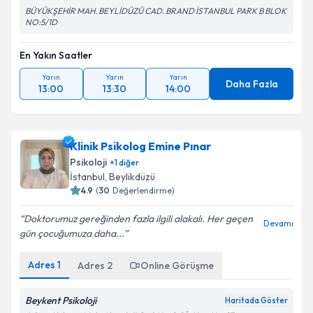
BÜYÜKŞEHİR MAH. BEYLİDÜZÜ CAD. BRAND İSTANBUL PARK B BLOK
NO:5/1D
En Yakın Saatler
Yarın
Yarın
Yarın
Daha Fazla
13:00
13:30
14:00
Klinik Psikolog Emine Pınar
Psikoloji
+
1
diğer
İstanbul
, Beylikdüzü
4.9
(
30
Değerlendirme)
Doktorumuz gereğinden fazla ilgili alakalı. Her geçen
Devamı
gün çocuğumuza daha...
Adres
1
Adres
2
Online Görüşme
Beykent Psikoloji
Haritada Göster