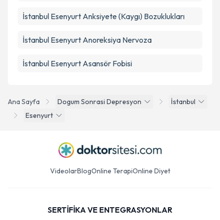
İstanbul Esenyurt Anksiyete (Kaygı) Bozuklukları
İstanbul Esenyurt Anoreksiya Nervoza
İstanbul Esenyurt Asansör Fobisi
Ana Sayfa
Dogum Sonrasi Depresyon
İstanbul
Esenyurt
Videolar
Blog
Online Terapi
Online Diyet
SERTİFİKA VE ENTEGRASYONLAR