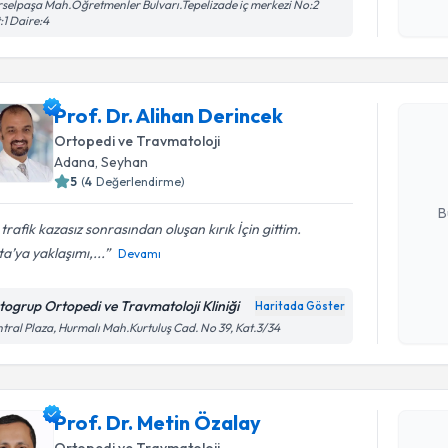
selpaşa Mah.Öğretmenler Bulvarı.Tepelizade iç merkezi No:2
işlenm
:1 Daire:4
Randevu T
Prof. Dr. 
Prof. Dr. Alihan Derincek
oluşturun. 
Ortopedi ve Travmatoloji
hazırlandığ
Adana
, Seyhan
5
(
4
Değerlendirme)
E-posta Ad
B
 trafik kazasız sonrasından oluşan kırık İçin gittim.
a’ya yaklaşımı,...
Devamı
Kişisel
okudum
togrup Ortopedi ve Travmatoloji Kliniği
Haritada Göster
işlenm
tral Plaza, Hurmalı Mah.Kurtuluş Cad. No 39, Kat.3/34
Randevu T
Prof. Dr. 
Prof. Dr. Metin Özalay
Size bu uzm
Ortopedi ve Travmatoloji