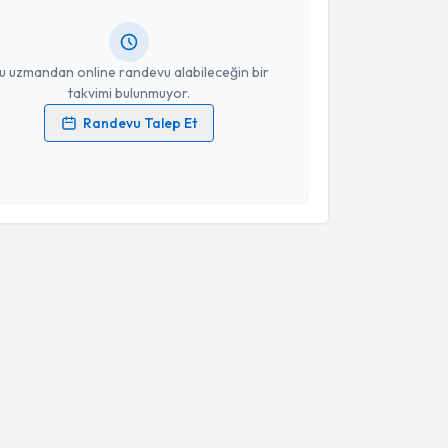
ında e-posta ile bilgilendireceğiz.
resiniz
u uzmandan online randevu alabileceğin bir
takvimi bulunmuyor.
Randevu Talep Et
 verilerimin işlenmesine ilişkin
Aydınlatma Metni
'ni
 ve kişisel verilerimin belirtilen kapsamda
esini kabul ediyorum.
Takvim Talebini Gönder