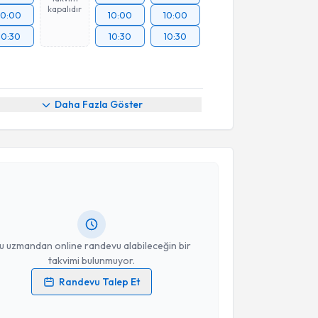
kapalıdır
10:00
10:00
10:00
10:30
10:30
10:30
Daha Fazla Göster
akvimi Talebi
Ümit Tuhanioğlu
için randevu takvimi talebi oluşturun.
andan randevu almanız için bir takvim
ında e-posta ile bilgilendireceğiz.
resiniz
u uzmandan online randevu alabileceğin bir
takvimi bulunmuyor.
Randevu Talep Et
 verilerimin işlenmesine ilişkin
Aydınlatma Metni
'ni
 ve kişisel verilerimin belirtilen kapsamda