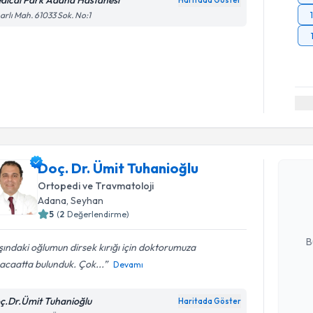
dical Park Adana Hastanesi
Haritada Göster
arlı Mah. 61033 Sok. No:1
Randevu T
Doç. Dr. Ümit Tuhanioğlu
Doç. Dr. 
Size bu uzm
Ortopedi ve Travmatoloji
hazırlandığ
Adana
, Seyhan
5
(
2
Değerlendirme)
E-posta Ad
B
ındaki oğlumun dirsek kırığı için doktorumuza
acaatta bulunduk. Çok...
Devamı
Kişisel
ç.Dr.Ümit Tuhanioğlu
Haritada Göster
okudum