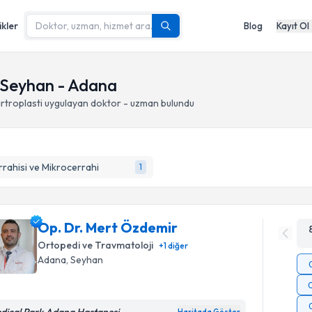
ikler
Blog
Kayıt Ol
, Seyhan - Adana
rtroplasti
uygulayan doktor - uzman bulundu
rrahisi ve Mikrocerrahi
1
Op. Dr. Mert Özdemir
Ortopedi ve Travmatoloji
+
1
diğer
Adana
, Seyhan