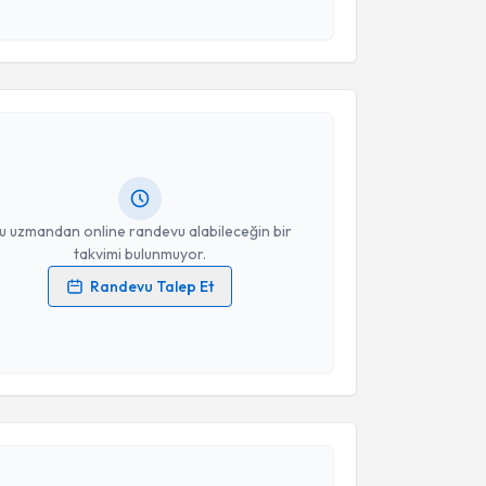
esini kabul ediyorum.
akvimi Talebi
Takvim Talebini Gönder
Alihan Derincek
için randevu takvimi talebi
Size bu uzmandan randevu almanız için bir takvim
ında e-posta ile bilgilendireceğiz.
resiniz
u uzmandan online randevu alabileceğin bir
takvimi bulunmuyor.
Randevu Talep Et
 verilerimin işlenmesine ilişkin
Aydınlatma Metni
'ni
 ve kişisel verilerimin belirtilen kapsamda
esini kabul ediyorum.
akvimi Talebi
Takvim Talebini Gönder
Metin Özalay
için randevu takvimi talebi oluşturun.
andan randevu almanız için bir takvim