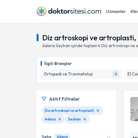
Uzmanlar
Klin
Diz artroskopi ve artroplasti
Adana
Seyhan
içinde toplam
4
Diz artroskopi ve a
İlgili Branşlar
Ortopedi ve Travmatoloji
El Ce
4
Aktif Filtreler
Diz artroskopi ve artroplasti
Adana
Seyhan
Şehir
Adana