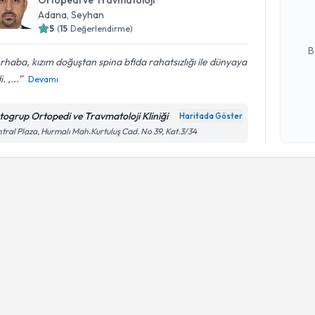
hazırlandığ
Adana
, Seyhan
5
(
15
Değerlendirme)
E-posta Ad
B
haba, kızım doğuştan spina bfida rahatsızlığı ile dünyaya
. ,...
Devamı
Kişisel
okudum
togrup Ortopedi ve Travmatoloji Kliniği
Haritada Göster
işlenm
tral Plaza, Hurmalı Mah.Kurtuluş Cad. No 39, Kat.3/34