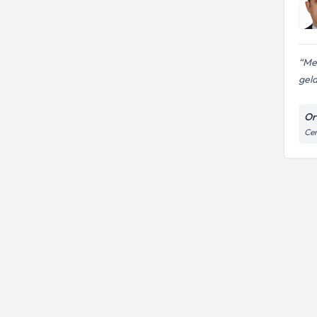
Mer
geldi
Or
Cen