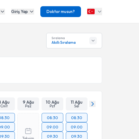
Giriş Yap
Doktor musun?
Sıralama
Akıllı Sıralama
8 Ağu
9 Ağu
10 Ağu
11 Ağu
Cmt
Paz
Pzt
Sal
08:30
08:30
08:30
09:00
09:00
09:00
09:30
09:30
09:30
Takvim