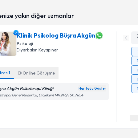
enize yakın diğer uzmanlar
Klinik Psikolog Büşra Akgün
Psikoloji
Diyarbakır
, Kayapınar
dres
1
Online Görüşme
şra Akgün Psikoterapi Kliniği
Haritada Göster
tropol Genel Müdürlük, Diclekent Mh 245/1 Sk. No:4