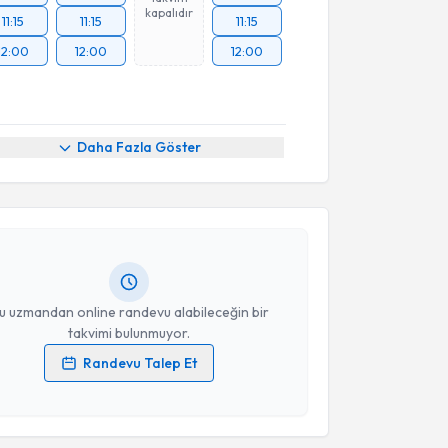
kapalıdır
11:15
11:15
11:15
12:00
12:00
12:00
akvimi Talebi
Daha Fazla Göster
. Muhammed Kocaoğlu
için randevu takvimi talebi
Size bu uzmandan randevu almanız için bir takvim
ında e-posta ile bilgilendireceğiz.
resiniz
u uzmandan online randevu alabileceğin bir
takvimi bulunmuyor.
Randevu Talep Et
 verilerimin işlenmesine ilişkin
Aydınlatma Metni
'ni
 ve kişisel verilerimin belirtilen kapsamda
esini kabul ediyorum.