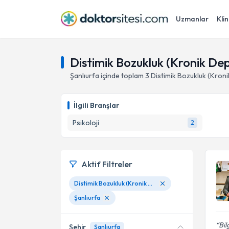
Uzmanlar
Klin
Distimik Bozukluk (Kronik Dep
Şanlıurfa
içinde toplam
3
Distimik Bozukluk (Kron
İlgili Branşlar
Psikoloji
2
Aktif Filtreler
Distimik Bozukluk (Kronik Depresyon)
Şanlıurfa
Bil
Şehir
Şanlıurfa