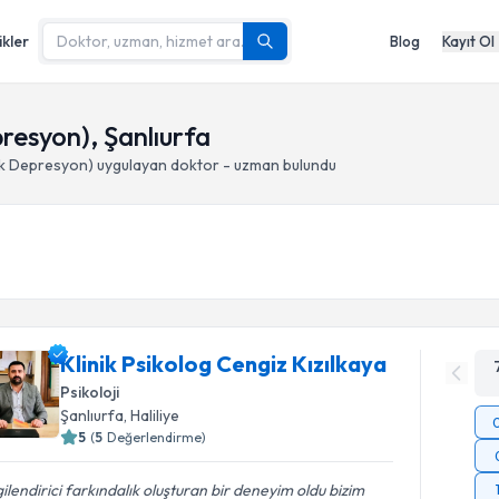
ikler
Blog
Kayıt Ol
resyon), Şanlıurfa
ik Depresyon)
uygulayan doktor - uzman bulundu
Klinik Psikolog Cengiz Kızılkaya
Psikoloji
Şanlıurfa
, Haliliye
5
(
5
Değerlendirme)
gilendirici farkındalık oluşturan bir deneyim oldu bizim