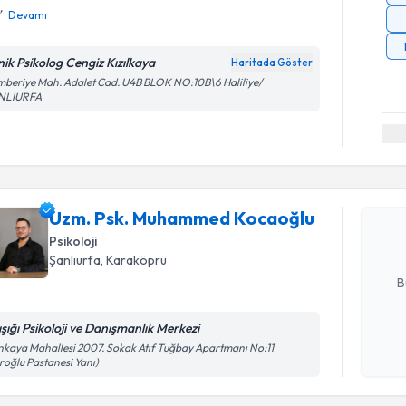
Devamı
inik Psikolog Cengiz Kızılkaya
Haritada Göster
beriye Mah. Adalet Cad. U4B BLOK NO:10B\6 Haliliye/
NLIURFA
Randevu T
Uzm. Psk
oluşturun. 
Uzm. Psk. Muhammed Kocaoğlu
hazırlandığ
Psikoloji
E-posta Ad
Şanlıurfa
, Karaköprü
B
ışığı Psikoloji ve Danışmanlık Merkezi
Kişisel
kaya Mahallesi 2007. Sokak Atıf Tuğbay Apartmanı No:11
roğlu Pastanesi Yanı)
okudum
işlenm