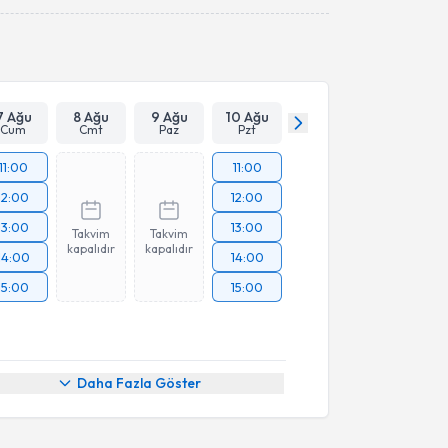
Takvim Talebini Gönder
7 Ağu
8 Ağu
9 Ağu
10 Ağu
Cum
Cmt
Paz
Pzt
11:00
11:00
12:00
12:00
13:00
13:00
Takvim
Takvim
kapalıdır
kapalıdır
14:00
14:00
15:00
15:00
Daha Fazla Göster