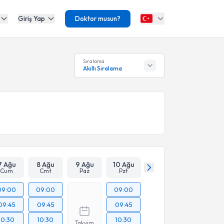
Giriş Yap
Doktor musun?
Sıralama
Akıllı Sıralama
7 Ağu
8 Ağu
9 Ağu
10 Ağu
Cum
Cmt
Paz
Pzt
09:00
09:00
09:00
09:45
09:45
09:45
10:30
10:30
10:30
Takvim