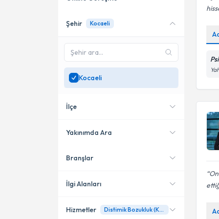
his
Şehir
Kocaeli
Online danışmanlık sunan
A
uzmanları göster
Sadece
Kocaeli
bölgesinde
Ps
uzman ara
Yah
Kocaeli
İlçe
Yakınımda Ara
Branşlar
Konumuma yakın uzmanları
İzmit
göster
On
Gebze
İlgi Alanları
etti
Hizmetler
Distimik Bozukluk (Kronik Depresyon)
A
Psikoloji