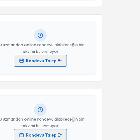
Takvim Talebini Gönder
gül Seven
için randevu takvimi talebi oluşturun. Size
 randevu almanız için bir takvim hazırlandığında e-
lgilendireceğiz.
resiniz
u uzmandan online randevu alabileceğin bir
takvimi bulunmuyor.
Randevu Talep Et
akvimi Talebi
 verilerimin işlenmesine ilişkin
Aydınlatma Metni
'ni
 ve kişisel verilerimin belirtilen kapsamda
esini kabul ediyorum.
ep İnce
için randevu takvimi talebi oluşturun. Size bu
ndevu almanız için bir takvim hazırlandığında e-
lgilendireceğiz.
Takvim Talebini Gönder
resiniz
u uzmandan online randevu alabileceğin bir
takvimi bulunmuyor.
Randevu Talep Et
akvimi Talebi