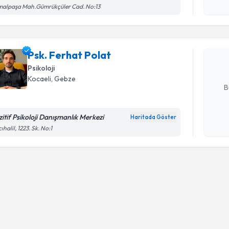
Kişisel
malpaşa Mah.Gümrükçüler Cad. No:13
okudum
işlenm
Psk. Ferha
uzmandan ra
Psk. Ferhat Polat
posta ile bi
Psikoloji
E-posta Ad
Kocaeli
, Gebze
B
zitif Psikoloji Danışmanlık Merkezi
Haritada Göster
Kişisel
ıhalil, 1223. Sk. No:1
okudum
işlenm