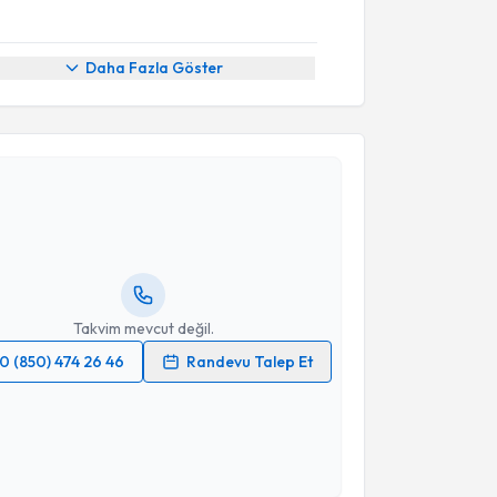
Daha Fazla Göster
akvimi Talebi
kolog Sema Nur Atıcı
için randevu takvimi talebi
Size bu uzmandan randevu almanız için bir takvim
ında e-posta ile bilgilendireceğiz.
resiniz
Takvim mevcut değil.
0 (850) 474 26 46
Randevu Talep Et
 verilerimin işlenmesine ilişkin
Aydınlatma Metni
'ni
 ve kişisel verilerimin belirtilen kapsamda
esini kabul ediyorum.
akvimi Talebi