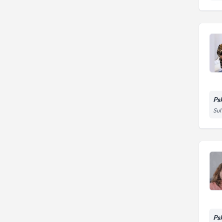
Bozukluğu
Depresyon tedavisi
Ps
Sul
Ps