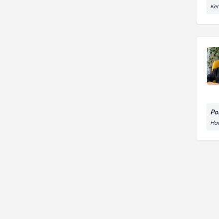
Ke
Po
Hac