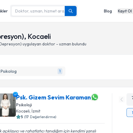
ikler
Blog
Kayıt Ol
resyon), Kocaeli
k Depresyon)
uygulayan doktor - uzman bulundu
k Psikolog
1
Psk. Gizem Sevim Karaman
Psikoloji
Kocaeli
, İzmit
5
(
17
Değerlendirme)
 açıklayıcı ve rahatlatıcı tanıdığım için kendimi şanslı