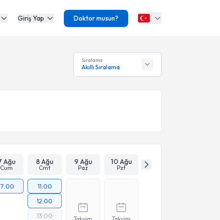
Giriş Yap
Doktor musun?
Sıralama
Akıllı Sıralama
7 Ağu
8 Ağu
9 Ağu
10 Ağu
Cum
Cmt
Paz
Pzt
17:00
11:00
12:00
13:00
Takvim
Takvim