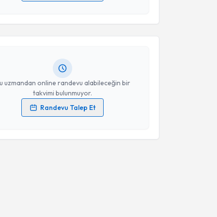
 verilerimin işlenmesine ilişkin
Aydınlatma Metni
'ni
 ve kişisel verilerimin belirtilen kapsamda
esini kabul ediyorum.
t Polat
için randevu takvimi talebi oluşturun. Size bu
ndevu almanız için bir takvim hazırlandığında e-
lgilendireceğiz.
Takvim Talebini Gönder
resiniz
u uzmandan online randevu alabileceğin bir
takvimi bulunmuyor.
Randevu Talep Et
 verilerimin işlenmesine ilişkin
Aydınlatma Metni
'ni
 ve kişisel verilerimin belirtilen kapsamda
esini kabul ediyorum.
Takvim Talebini Gönder