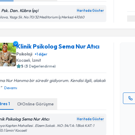
. Psk. Dan. Kübra İpçi
Haritada Göster
ilova, Yazgı Sk. No:70/32 Meditorium İş Merkezi 41060
Randevu T
Klinik Psikolog Sema Nur Atıcı
Klinik Psi
Psikoloji
+
1
diğer
oluşturun. 
Kocaeli
, İzmit
hazırlandığ
5
(
3
Değerlendirme)
E-posta Ad
a Nur Hanıma bir süredir gidiyorum. Kendisi ilgili, alakalı
.
Devamı
dres
1
Online Görüşme
Kişisel
okudum
inik Psikolog Sema Nur Atıcı
Haritada Göster
işlenm
Randevu T
ya Kaptan Mahallesi . Elzem Sokak . NO: 54/1 A: 1 Blok KAT: 1
S:1 İzmir/ Kocaeli