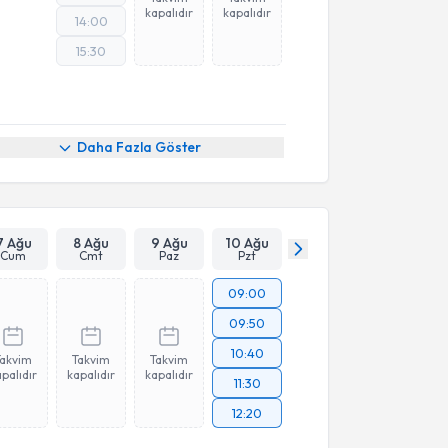
kapalıdır
kapalıdır
14:00
15:30
Daha Fazla Göster
7 Ağu
8 Ağu
9 Ağu
10 Ağu
Cum
Cmt
Paz
Pzt
09:00
09:50
10:40
Takvim
Takvim
Takvim
palıdır
kapalıdır
kapalıdır
11:30
12:20