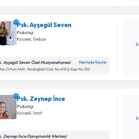
Psk. Ayşe
bu uzmandan
Psk. Ayşegül Seven
posta ile bi
Psikoloji
E-posta Ad
Kocaeli
, Gebze
B
k. Ayşegül Seven Özel Muayanehanesi
Haritada Göster
Randevu T
Kişisel
tan Orhan Mah. Yenibağdat Cad. No:478 İç Kapı No:102
okudum
işlenm
Psk. Zeyn
uzmandan ra
Psk. Zeynep İnce
posta ile bi
Psikoloji
E-posta Ad
Kocaeli
, İzmit
B
k. Zeynep İnce Danışmanlık Merkezi
Randevu T