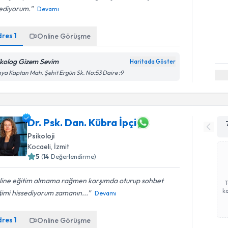
sediyorum.
Devamı
dres
1
Online Görüşme
ikolog Gizem Sevim
Haritada Göster
ya Kaptan Mah. Şehit Ergün Sk. No:53 Daire :9
Dr. Psk. Dan. Kübra İpçi
Psikoloji
Kocaeli
, İzmit
5
(
14
Değerlendirme)
line eğitim almama rağmen karşımda oturup sohbet
ka
ğimi hissediyorum zamanın...
Devamı
dres
1
Online Görüşme