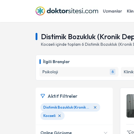
Uzmanlar
Klin
Distimik Bozukluk (Kronik Dep
Kocaeli
içinde toplam
6
Distimik Bozukluk (Kroni
İlgili Branşlar
Psikoloji
Klini
6
Aktif Filtreler
Distimik Bozukluk (Kronik Depresyon)
Kocaeli
Çok
Online Görüşme