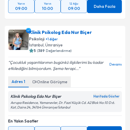
Yarın
Yarın
12 Ağu
Daha Fazla
09:00
10:00
09:00
Klinik Psikolog Eda Nur Biçer
Psikoloji
+
1
diğer
İstanbul
, Ümraniye
5
(
389
Değerlendirme)
Çocukluk yaşantılarımın bugünkü ilişkilerimi bu kadar
Devamı
etkilediğini bilmiyordum. Şema terapi...
Adres
1
Online Görüşme
Klinik Psikolog Eda Nur Biçer
Haritada Göster
Avrupa Residence, Yamanevler, Dr. Fazıl Küçük Cd. A2 Blok No:10 D:6.
Kat, Daire 24, 34764 Ümraniye/İstanbul
En Yakın Saatler