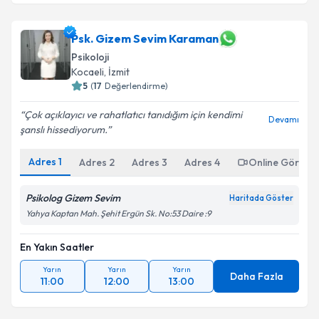
Psk. Gizem Sevim Karaman
Psikoloji
Kocaeli
, İzmit
5
(
17
Değerlendirme)
Çok açıklayıcı ve rahatlatıcı tanıdığım için kendimi
Devamı
şanslı hissediyorum.
Adres
1
Adres
2
Adres
3
Adres
4
Online Görüşm
Psikolog Gizem Sevim
Haritada Göster
Yahya Kaptan Mah. Şehit Ergün Sk. No:53 Daire :9
En Yakın Saatler
Yarın
Yarın
Yarın
Daha Fazla
11:00
12:00
13:00