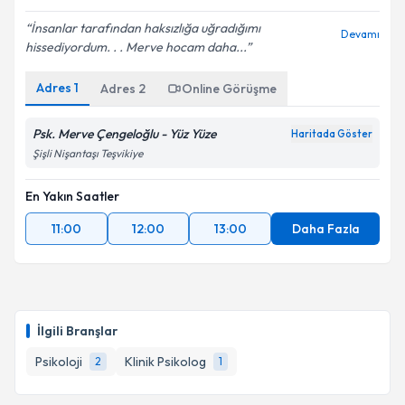
İnsanlar tarafından haksızlığa uğradığımı
Devamı
hissediyordum. . . Merve hocam daha...
Adres
1
Adres
2
Online Görüşme
Psk. Merve Çengeloğlu - Yüz Yüze
Haritada Göster
Şişli Nişantaşı Teşvikiye
En Yakın Saatler
11:00
12:00
13:00
Daha Fazla
İlgili Branşlar
Psikoloji
Klinik Psikolog
2
1