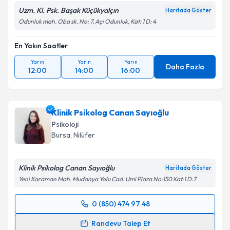
Uzm. Kl. Psk. Başak Küçükyalçın
Haritada Göster
Odunluk mah. Oba sk. No: 7, Açı Odunluk, Kat: 1 D: 4
En Yakın Saatler
Yarın
Yarın
Yarın
Daha Fazla
12:00
14:00
16:00
Klinik Psikolog Canan Sayıoğlu
Psikoloji
Bursa
, Nilüfer
Klinik Psikolog Canan Sayıoğlu
Haritada Göster
Yeni Karaman Mah. Mudanya Yolu Cad. Umi Plaza No:150 Kat:1 D:7
0 (850) 474 97 48
Randevu Takvimi Talebi
Randevu Talep Et