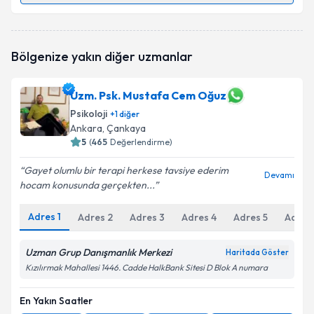
Klinik Psikolog Canan Sayıoğlu
için randevu takvimi
talebi oluşturun. Size bu uzmandan randevu almanız
için bir takvim hazırlandığında e-posta ile
Bölgenize yakın diğer uzmanlar
bilgilendireceğiz.
E-posta Adresiniz
Uzm. Psk. Mustafa Cem Oğuz
Psikoloji
+
1
diğer
Ankara
, Çankaya
5
(
465
Değerlendirme)
Kişisel verilerimin işlenmesine ilişkin
Aydınlatma
Gayet olumlu bir terapi herkese tavsiye ederim
Metni
'ni okudum ve kişisel verilerimin belirtilen
Devamı
hocam konusunda gerçekten...
kapsamda işlenmesini kabul ediyorum.
Adres
1
Adres
2
Adres
3
Adres
4
Adres
5
Adres
Takvim Talebini Gönder
Uzman Grup Danışmanlık Merkezi
Haritada Göster
Kızılırmak Mahallesi 1446. Cadde HalkBank Sitesi D Blok A numara
En Yakın Saatler