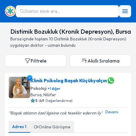
Doktor, klinik ara...
Distimik Bozukluk (Kronik Depresyon), Bursa
Bursa
içinde toplam
10
Distimik Bozukluk (Kronik Depresyon)
uygulayan doktor - uzman bulundu
Filtrele
Akıllı Sıralama
Klinik Psikolog Başak Küçükyalçın
Psikoloji
+
1
diğer
Bursa
, Nilüfer
5
(
49
Değerlendirme)
Devamı
Başak ablanın özel ilgisine cok tesekkr ederım ily
Adres
1
Online Görüşme