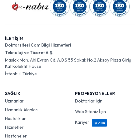
İLETİŞİM
Doktorsitesi Com Bilgi Hizmetleri
Teknoloji ve Ticaret A.Ş.
Maslak Mah. Ahi Evran Cd. A.O.S 55 Sokak No:2 Aksoy Plaza Giriş
Kat Kolektif House
İstanbul, Türkiye
SAĞLIK
PROFESYONELLER
Uzmanlar
Doktorlar İçin
Uzmanlık Alanları
Web Siteniz İçin
Hastalıklar
Kariyer
İşe Alım
Hizmetler
Hastaneler