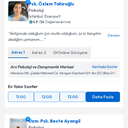
Psk. Özlem Tahiroğlu
Psikoloji
İstanbul
, Esenyurt
4.9
(
54
Değerlendirme)
İletişimde olduğum için mutlu olduğum, iyi ki tanıştım
Devamı
dediğim uzmanım....
Adres
1
Adres
2
Online Görüşme
Ars Psikoloji ve Danışmanlık Merkezi
Haritada Göster
Mevlana Mh. Çelebi Mehmet Cd. Yaraşan Eserkent Sit. No:13 C Blok D:1
En Yakın Saatler
11:00
12:00
13:00
Daha Fazla
Uzm. Psk. Beste Ayangil
Psikoloji