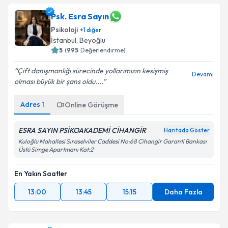
Psk. Esra Sayın
Psikoloji
+
1
diğer
İstanbul
, Beyoğlu
5
(
995
Değerlendirme)
Çift danışmanlığı sürecinde yollarımızın kesişmiş
Devamı
olması büyük bir şans oldu....
Adres
1
Online Görüşme
ESRA SAYIN PSİKOAKADEMİ CİHANGİR
Haritada Göster
Kuloğlu Mahallesi Sıraselviler Caddesi No:68 Cihangir Garanti Bankası
Üstü Simge Apartmanı Kat:2
En Yakın Saatler
13:00
13:45
15:15
Daha Fazla