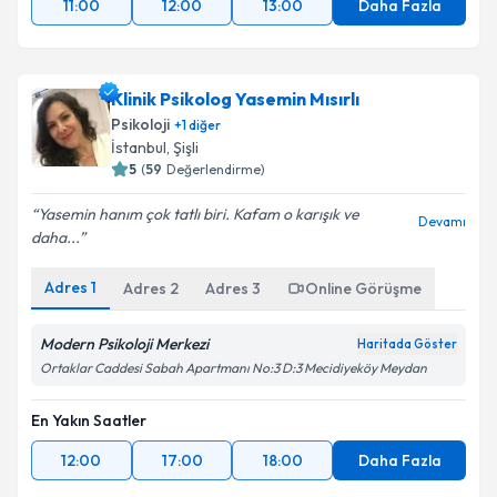
11:00
12:00
13:00
Daha Fazla
Klinik Psikolog Yasemin Mısırlı
Psikoloji
+
1
diğer
İstanbul
, Şişli
5
(
59
Değerlendirme)
Yasemin hanım çok tatlı biri. Kafam o karışık ve
Devamı
daha...
Adres
1
Adres
2
Adres
3
Online Görüşme
Modern Psikoloji Merkezi
Haritada Göster
Ortaklar Caddesi Sabah Apartmanı No:3 D:3 Mecidiyeköy Meydan
En Yakın Saatler
12:00
17:00
18:00
Daha Fazla