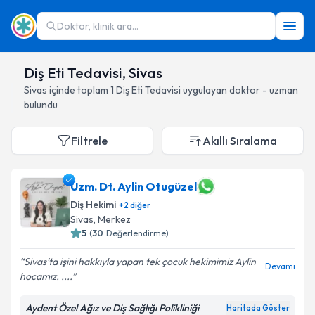
Doktor, klinik ara...
Diş Eti Tedavisi, Sivas
Sivas
içinde toplam
1
Diş Eti Tedavisi
uygulayan doktor - uzman
bulundu
Filtrele
Akıllı Sıralama
Uzm. Dt. Aylin Otugüzel
Diş Hekimi
+
2
diğer
Sivas
, Merkez
5
(
30
Değerlendirme)
Sivas’ta işini hakkıyla yapan tek çocuk hekimimiz Aylin
Devamı
hocamız. ....
Aydent Özel Ağız ve Diş Sağlığı Polikliniği
Haritada Göster