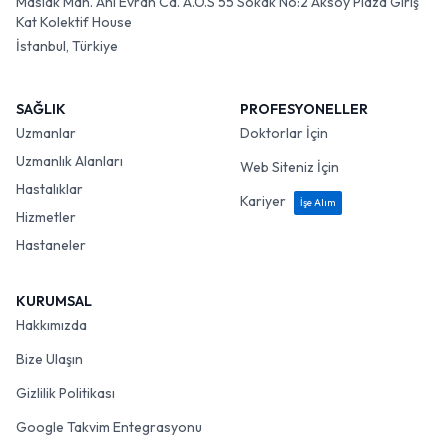
Maslak Mah. Ahi Evran Cd. A.O.S 55 Sokak No:2 Aksoy Plaza Giriş
Kat Kolektif House
İstanbul, Türkiye
SAĞLIK
PROFESYONELLER
Uzmanlar
Doktorlar İçin
Uzmanlık Alanları
Web Siteniz İçin
Hastalıklar
Kariyer
İşe Alım
Hizmetler
Hastaneler
KURUMSAL
Hakkımızda
Bize Ulaşın
Gizlilik Politikası
Google Takvim Entegrasyonu