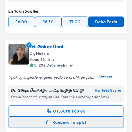
En Yakın Saatler
16:00
16:30
17:00
Daha Fazla
Dt. Gökçe Ünal
Diş Hekimi
Sivas
,
Merkez
5
(
202
Değerlendirme)
Devamı
Çok ilgili, işinde iyi güler yüzlü ve pratik eli çok...
Dt. Gökçe Ünal Ağız ve Diş Sağlığı Kliniği
Haritada Göster
Örtülü Pınar Mah. İstasyon Cad. Esen Sok. Levent Apt. Kat:1 No:1
0 (850) 811 69 66
Randevu Takvimi Talebi
Randevu Talep Et