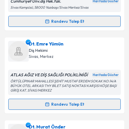
Cumhuriyet Ünv.diş Hek.fak.
Haritada Göster
Sivas Kampüsü, 58000 Yazıbaşı/Sivas Merkez/Sivas
Randevu Talep Et
Randevu Takvimi Talebi
Kişisel verilerimin işlenmesine ilişkin
Aydınlatma
Metni
'ni okudum ve kişisel verilerimin belirtilen
kapsamda işlenmesini kabul ediyorum.
Dr. Öğr. Üyesi Feridun Hürmüzlü
için randevu
Dt. Emre Yümün
takvimi talebi oluşturun. Size bu uzmandan randevu
Diş Hekimi
almanız için bir takvim hazırlandığında e-posta ile
Takvim Talebini Gönder
Sivas
,
Merkez
bilgilendireceğiz.
E-posta Adresiniz
ATLAS AĞIZ VE DİŞ SAĞLIĞI POLİKLİNİĞİ
Haritada Göster
ÖRTÜLÜPINAR MAHALLESİ ŞEHİT MUSTAF ERDEM SOKAK NO:14/A
BÜYÜK OTEL ARKASI THY BİLET SATIŞ NOKTASI KARŞISI KÖŞE BAŞI
GİRİŞ KAT. SİVAS/MERKEZ
Kişisel verilerimin işlenmesine ilişkin
Aydınlatma
Randevu Talep Et
Metni
'ni okudum ve kişisel verilerimin belirtilen
Randevu Takvimi Talebi
kapsamda işlenmesini kabul ediyorum.
Dt. Emre Yümün
için randevu takvimi talebi
Dt. Murat Önder