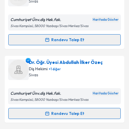
Sivas
E-posta Adresiniz
Cumhuriyet Ünv.diş Hek.fak.
Haritada Göster
Sivas Kampüsü, 58000 Yazıbaşı/Sivas Merkez/Sivas
Kişisel verilerimin işlenmesine ilişkin
Aydınlatma
Randevu Talep Et
Randevu Takvimi Talebi
Metni
'ni okudum ve kişisel verilerimin belirtilen
kapsamda işlenmesini kabul ediyorum.
Dt. Ercan Cenk Doruk
için randevu takvimi talebi
Dr. Öğr. Üyesi Abdullah İlker Özeç
oluşturun. Size bu uzmandan randevu almanız için bir
Takvim Talebini Gönder
Diş Hekimi
+
1
diğer
takvim hazırlandığında e-posta ile bilgilendireceğiz.
Sivas
E-posta Adresiniz
Cumhuriyet Ünv.diş Hek.fak.
Haritada Göster
Sivas Kampüsü, 58000 Yazıbaşı/Sivas Merkez/Sivas
Kişisel verilerimin işlenmesine ilişkin
Aydınlatma
Randevu Talep Et
Randevu Takvimi Talebi
Metni
'ni okudum ve kişisel verilerimin belirtilen
kapsamda işlenmesini kabul ediyorum.