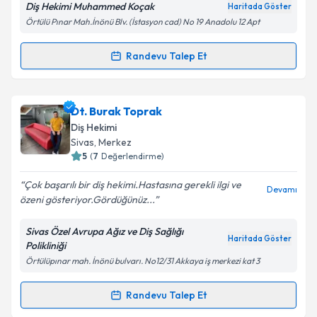
Diş Hekimi Muhammed Koçak
Haritada Göster
Kişisel verilerimin işlenmesine ilişkin
Aydınlatma
Örtülü Pınar Mah.İnönü Blv. (İstasyon cad) No 19 Anadolu 12 Apt
Metni
'ni okudum ve kişisel verilerimin belirtilen
kapsamda işlenmesini kabul ediyorum.
Randevu Talep Et
Randevu Takvimi Talebi
Takvim Talebini Gönder
Dt. Muhammed Koçak
için randevu takvimi talebi
Dt. Burak Toprak
oluşturun. Size bu uzmandan randevu almanız için bir
Diş Hekimi
takvim hazırlandığında e-posta ile bilgilendireceğiz.
Sivas
,
Merkez
5
(
7
Değerlendirme)
E-posta Adresiniz
Çok başarılı bir diş hekimi.Hastasına gerekli ilgi ve
Devamı
özeni gösteriyor.Gördüğünüz...
Sivas Özel Avrupa Ağız ve Diş Sağlığı
Kişisel verilerimin işlenmesine ilişkin
Aydınlatma
Haritada Göster
Polikliniği
Metni
'ni okudum ve kişisel verilerimin belirtilen
Örtülüpınar mah. İnönü bulvarı. No12/31 Akkaya iş merkezi kat 3
kapsamda işlenmesini kabul ediyorum.
Randevu Talep Et
Randevu Takvimi Talebi
Takvim Talebini Gönder