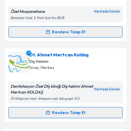
E-posta Adresiniz
Özel Muayenehane
Haritada Göster
Bankalar Cad. 3. Park Sok.No:38/B
Kişisel verilerimin işlenmesine ilişkin
Aydınlatma
Randevu Talep Et
Randevu Takvimi Talebi
Metni
'ni okudum ve kişisel verilerimin belirtilen
kapsamda işlenmesini kabul ediyorum.
Dt. Halil Akansel
için randevu takvimi talebi
Dt. Ahmet Mertcan Koldaş
oluşturun. Size bu uzmandan randevu almanız için bir
Takvim Talebini Gönder
Diş Hekimi
takvim hazırlandığında e-posta ile bilgilendireceğiz.
Sivas
,
Merkez
E-posta Adresiniz
Dentistasyon Özel Dİş kliniği Diş hekimi Ahmet
Haritada Göster
Mertcan KOLDAŞ
Örtülüpınar mah. İstasyon cad. tokuş apt. 5/2
Kişisel verilerimin işlenmesine ilişkin
Aydınlatma
Metni
'ni okudum ve kişisel verilerimin belirtilen
Randevu Talep Et
Randevu Takvimi Talebi
kapsamda işlenmesini kabul ediyorum.