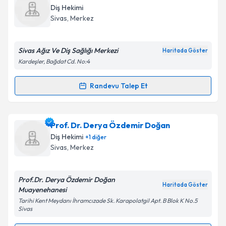
Takvim Talebini Gönder
oluşturun. Size bu uzmandan randevu almanız için bir
Diş Hekimi
takvim hazırlandığında e-posta ile bilgilendireceğiz.
Sivas
,
Merkez
E-posta Adresiniz
Sivas Ağız Ve Diş Sağlığı Merkezi
Haritada Göster
Kardeşler, Bağdat Cd. No:4
Kişisel verilerimin işlenmesine ilişkin
Aydınlatma
Randevu Talep Et
Randevu Takvimi Talebi
Metni
'ni okudum ve kişisel verilerimin belirtilen
kapsamda işlenmesini kabul ediyorum.
Dt. Murat Önder
için randevu takvimi talebi
Prof. Dr. Derya Özdemir Doğan
oluşturun. Size bu uzmandan randevu almanız için bir
Takvim Talebini Gönder
Diş Hekimi
+
1
diğer
takvim hazırlandığında e-posta ile bilgilendireceğiz.
Sivas
,
Merkez
E-posta Adresiniz
Prof.Dr. Derya Özdemir Doğan
Haritada Göster
Muayenehanesi
Tarihi Kent Meydanı İhramcızade Sk. Karapolatgil Apt. B Blok K No.5
Sivas
Kişisel verilerimin işlenmesine ilişkin
Aydınlatma
Metni
'ni okudum ve kişisel verilerimin belirtilen