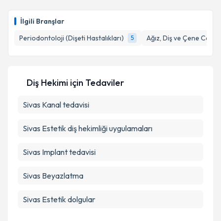
hazırlandığında e-posta ile bilgilendireceğiz.
E-posta Adresiniz
İlgili Branşlar
Periodontoloji (Dişeti Hastalıkları)
Ağız, Diş ve Çene Cerrah
5
Kişisel verilerimin işlenmesine ilişkin
Aydınlatma
Metni
'ni okudum ve kişisel verilerimin belirtilen
Diş Hekimi
için Tedaviler
kapsamda işlenmesini kabul ediyorum.
Sivas Kanal tedavisi
Takvim Talebini Gönder
Sivas Estetik diş hekimliği uygulamaları
Sivas Implant tedavisi
Sivas Beyazlatma
Sivas Estetik dolgular