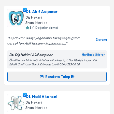
Dt. Gökçe Ünal
için randevu takvimi talebi oluşturun.
Size bu uzmandan randevu almanız için bir takvim
Dt. Akif Acıpınar
hazırlandığında e-posta ile bilgilendireceğiz.
Diş Hekimi
E-posta Adresiniz
Sivas
,
Merkez
5
(
1
Değerlendirme)
Diş doktor adayı yeğenimin tavsiyesiyle gittim
Devamı
gercekten Akif hocanın kaplamamı...
Kişisel verilerimin işlenmesine ilişkin
Aydınlatma
Metni
'ni okudum ve kişisel verilerimin belirtilen
Dt. Diş Hekimi Akif Acıpınar
Haritada Göster
kapsamda işlenmesini kabul ediyorum.
Örtülüpınar Mah. İnönü Bulvarı Nuribey Apt. No:28/4 (İstasyon Cd.
Büyük Otel Yanı/ Tavuk Dünyası üzeri) 0346 223 06 58
Takvim Talebini Gönder
Randevu Talep Et
Randevu Takvimi Talebi
Dt. Akif Acıpınar
için randevu takvimi talebi
Dt. Halil Akansel
oluşturun. Size bu uzmandan randevu almanız için bir
Diş Hekimi
takvim hazırlandığında e-posta ile bilgilendireceğiz.
Sivas
,
Merkez