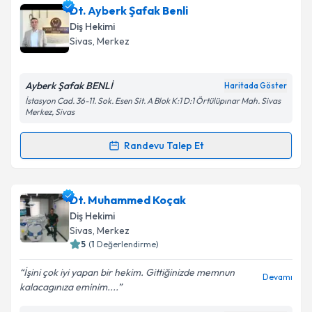
Dt. Ahmet Mertcan Koldaş
için randevu takvimi
Dt. Ayberk Şafak Benli
Takvim Talebini Gönder
talebi oluşturun. Size bu uzmandan randevu almanız
Diş Hekimi
için bir takvim hazırlandığında e-posta ile
Sivas
,
Merkez
bilgilendireceğiz.
E-posta Adresiniz
Ayberk Şafak BENLİ
Haritada Göster
İstasyon Cad. 36-11. Sok. Esen Sit. A Blok K:1 D:1 Örtülüpınar Mah. Sivas
Merkez, Sivas
Randevu Talep Et
Kişisel verilerimin işlenmesine ilişkin
Aydınlatma
Randevu Takvimi Talebi
Metni
'ni okudum ve kişisel verilerimin belirtilen
kapsamda işlenmesini kabul ediyorum.
Dt. Ayberk Şafak Benli
için randevu takvimi talebi
Dt. Muhammed Koçak
oluşturun. Size bu uzmandan randevu almanız için bir
Diş Hekimi
Takvim Talebini Gönder
takvim hazırlandığında e-posta ile bilgilendireceğiz.
Sivas
,
Merkez
5
(
1
Değerlendirme)
E-posta Adresiniz
İşini çok iyi yapan bir hekim. Gittiğinizde memnun
Devamı
kalacagınıza eminim....