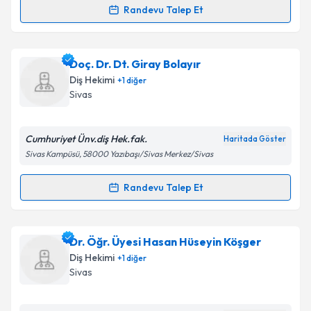
Randevu Talep Et
kapsamda işlenmesini kabul ediyorum.
Randevu Takvimi Talebi
Takvim Talebini Gönder
Prof. Dr. Derya Özdemir Doğan
için randevu
Doç. Dr. Dt. Giray Bolayır
takvimi talebi oluşturun. Size bu uzmandan randevu
Diş Hekimi
+
1
diğer
almanız için bir takvim hazırlandığında e-posta ile
Sivas
bilgilendireceğiz.
E-posta Adresiniz
Cumhuriyet Ünv.diş Hek.fak.
Haritada Göster
Sivas Kampüsü, 58000 Yazıbaşı/Sivas Merkez/Sivas
Randevu Talep Et
Randevu Takvimi Talebi
Kişisel verilerimin işlenmesine ilişkin
Aydınlatma
Metni
'ni okudum ve kişisel verilerimin belirtilen
kapsamda işlenmesini kabul ediyorum.
Doç. Dr. Dt. Giray Bolayır
için randevu takvimi talebi
Dr. Öğr. Üyesi Hasan Hüseyin Köşger
oluşturun. Size bu uzmandan randevu almanız için bir
Diş Hekimi
+
1
diğer
takvim hazırlandığında e-posta ile bilgilendireceğiz.
Takvim Talebini Gönder
Sivas
E-posta Adresiniz