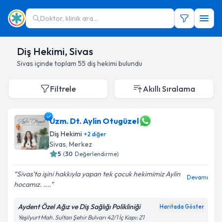
Doktor, klinik ara...
Diş Hekimi, Sivas
Sivas
içinde toplam
55
diş hekimi
bulundu
Filtrele
Akıllı Sıralama
Uzm. Dt. Aylin Otugüzel
Diş Hekimi
+
2
diğer
Sivas
,
Merkez
5
(
30
Değerlendirme)
Sivas’ta işini hakkıyla yapan tek çocuk hekimimiz Aylin
Devamı
hocamız. ....
Aydent Özel Ağız ve Diş Sağlığı Polikliniği
Haritada Göster
Yeşilyurt Mah. Sultan Şehir Bulvarı 42/1 İç Kapı: Z1