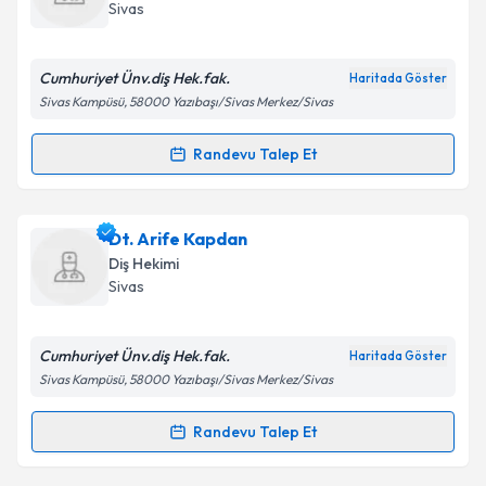
takvim hazırlandığında e-posta ile bilgilendireceğiz.
Takvim Talebini Gönder
Sivas
E-posta Adresiniz
Cumhuriyet Ünv.diş Hek.fak.
Haritada Göster
Sivas Kampüsü, 58000 Yazıbaşı/Sivas Merkez/Sivas
Kişisel verilerimin işlenmesine ilişkin
Aydınlatma
Randevu Talep Et
Randevu Takvimi Talebi
Metni
'ni okudum ve kişisel verilerimin belirtilen
kapsamda işlenmesini kabul ediyorum.
Dt. Alper Kapdan
için randevu takvimi talebi
Dt. Arife Kapdan
oluşturun. Size bu uzmandan randevu almanız için bir
Takvim Talebini Gönder
Diş Hekimi
takvim hazırlandığında e-posta ile bilgilendireceğiz.
Sivas
E-posta Adresiniz
Cumhuriyet Ünv.diş Hek.fak.
Haritada Göster
Sivas Kampüsü, 58000 Yazıbaşı/Sivas Merkez/Sivas
Kişisel verilerimin işlenmesine ilişkin
Aydınlatma
Randevu Talep Et
Randevu Takvimi Talebi
Metni
'ni okudum ve kişisel verilerimin belirtilen
kapsamda işlenmesini kabul ediyorum.