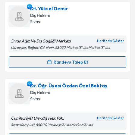
Dt. Arife Kapdan
için randevu takvimi talebi
Dt. Yüksel Demir
oluşturun. Size bu uzmandan randevu almanız için bir
Takvim Talebini Gönder
Diş Hekimi
takvim hazırlandığında e-posta ile bilgilendireceğiz.
Sivas
E-posta Adresiniz
Sıvas Ağiz Ve Dış Sağliği Merkezı
Haritada Göster
Kardeşler, Bağdat Cd. No:4, 58020 Merkez/Sivas Merkez/Sivas
Kişisel verilerimin işlenmesine ilişkin
Aydınlatma
Randevu Talep Et
Randevu Takvimi Talebi
Metni
'ni okudum ve kişisel verilerimin belirtilen
kapsamda işlenmesini kabul ediyorum.
Dt. Yüksel Demir
için randevu takvimi talebi
Dr. Öğr. Üyesi Özden Özel Bektaş
oluşturun. Size bu uzmandan randevu almanız için bir
Takvim Talebini Gönder
Diş Hekimi
takvim hazırlandığında e-posta ile bilgilendireceğiz.
Sivas
E-posta Adresiniz
Cumhuriyet Ünv.diş Hek.fak.
Haritada Göster
Sivas Kampüsü, 58000 Yazıbaşı/Sivas Merkez/Sivas