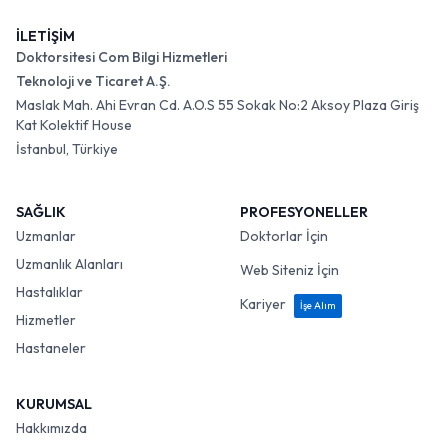
İLETİŞİM
Doktorsitesi Com Bilgi Hizmetleri
Teknoloji ve Ticaret A.Ş.
Maslak Mah. Ahi Evran Cd. A.O.S 55 Sokak No:2 Aksoy Plaza Giriş
Kat Kolektif House
İstanbul, Türkiye
SAĞLIK
PROFESYONELLER
Uzmanlar
Doktorlar İçin
Uzmanlık Alanları
Web Siteniz İçin
Hastalıklar
Kariyer
İşe Alım
Hizmetler
Hastaneler
KURUMSAL
Hakkımızda