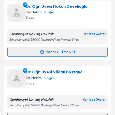
Dr. Öğr. Üyesi Abdullah İlker Özeç
için randevu
Dr. Öğr. Üyesi Hakan Develioğlu
takvimi talebi oluşturun. Size bu uzmandan randevu
Takvim Talebini Gönder
Diş Hekimi
+
1
diğer
almanız için bir takvim hazırlandığında e-posta ile
Sivas
bilgilendireceğiz.
E-posta Adresiniz
Cumhuriyet Ünv.diş Hek.fak.
Haritada Göster
Sivas Kampüsü, 58000 Yazıbaşı/Sivas Merkez/Sivas
Randevu Talep Et
Randevu Takvimi Talebi
Kişisel verilerimin işlenmesine ilişkin
Aydınlatma
Metni
'ni okudum ve kişisel verilerimin belirtilen
kapsamda işlenmesini kabul ediyorum.
Dr. Öğr. Üyesi Hakan Develioğlu
için randevu
Dr. Öğr. Üyesi Vildan Bostancı
takvimi talebi oluşturun. Size bu uzmandan randevu
Diş Hekimi
+
1
diğer
almanız için bir takvim hazırlandığında e-posta ile
Takvim Talebini Gönder
Sivas
bilgilendireceğiz.
E-posta Adresiniz
Cumhuriyet Ünv.diş Hek.fak.
Haritada Göster
Sivas Kampüsü, 58000 Yazıbaşı/Sivas Merkez/Sivas