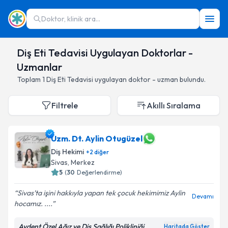
Doktor, klinik ara...
Diş Eti Tedavisi Uygulayan Doktorlar -
Uzmanlar
Toplam
1
Diş Eti Tedavisi
uygulayan doktor - uzman bulundu.
Filtrele
Akıllı Sıralama
Uzm. Dt. Aylin Otugüzel
Diş Hekimi
+
2
diğer
Sivas
,
Merkez
5
(
30
Değerlendirme)
Sivas’ta işini hakkıyla yapan tek çocuk hekimimiz Aylin
Devamı
hocamız. ....
Aydent Özel Ağız ve Diş Sağlığı Polikliniği
Haritada Göster