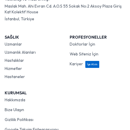
Maslak Mah. Ahi Evran Cd. A.O.S 55 Sokak No:2 Aksoy Plaza Giriş
Kat Kolektif House
İstanbul, Türkiye
SAĞLIK
PROFESYONELLER
Uzmanlar
Doktorlar İçin
Uzmanlık Alanları
Web Siteniz İçin
Hastalıklar
Kariyer
İşe Alım
Hizmetler
Hastaneler
KURUMSAL
Hakkımızda
Bize Ulaşın
Gizlilik Politikası
Google Takvim Entegrasyonu