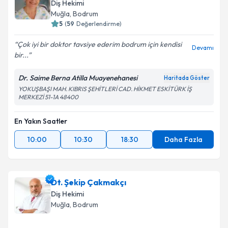
Diş Hekimi
Muğla
, Bodrum
5
(
59
Değerlendirme)
Çok iyi bir doktor tavsiye ederim bodrum için kendisi
Devamı
bir...
Dr. Saime Berna Atilla Muayenehanesi
Haritada Göster
YOKUŞBAŞI MAH. KIBRIS ŞEHİTLERİ CAD. HİKMET ESKİTÜRK İŞ
MERKEZİ 51-1A 48400
En Yakın Saatler
10:00
10:30
18:30
Daha Fazla
Dt. Şekip Çakmakçı
Diş Hekimi
Muğla
, Bodrum