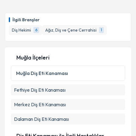
Dt. Gün Günday
için randevu takvimi talebi oluşturun.
Size bu uzmandan randevu almanız için bir takvim
İlgili Branşlar
hazırlandığında e-posta ile bilgilendireceğiz.
Diş Hekimi
Ağız, Diş ve Çene Cerrahisi
6
1
E-posta Adresiniz
Muğla İlçeleri
Kişisel verilerimin işlenmesine ilişkin
Aydınlatma
Metni
'ni okudum ve kişisel verilerimin belirtilen
Muğla
Diş Eti Kanaması
kapsamda işlenmesini kabul ediyorum.
Fethiye
Diş Eti Kanaması
Takvim Talebini Gönder
Merkez
Diş Eti Kanaması
Dalaman
Diş Eti Kanaması
Diş Eti Kanaması ile İlgili Hastalıklar