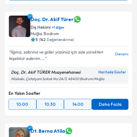
Dt. Tuğçe Demircan İşgüder
için randevu takvimi
talebi oluşturun. Size bu uzmandan randevu almanız
için bir takvim hazırlandığında e-posta ile
Doç. Dr. Akif Türer
bilgilendireceğiz.
Diş Hekimi
+
1
diğer
Muğla
, Bodrum
E-posta Adresiniz
5
(
142
Değerlendirme)
İlginiz, sabrınız ve güler yüzünüz için size yürekten
Devamı
teşekkür ederim....
Kişisel verilerimin işlenmesine ilişkin
Aydınlatma
Doç. Dr. Akif TÜRER Muayenehanesi
Haritada Göster
Metni
'ni okudum ve kişisel verilerimin belirtilen
Müskebi, Çatalçam Sokak No:2A/3, 48400 Bodrum/Muğla
kapsamda işlenmesini kabul ediyorum.
En Yakın Saatler
Takvim Talebini Gönder
10:00
10:30
14:00
Daha Fazla
Dt. Berna Atila