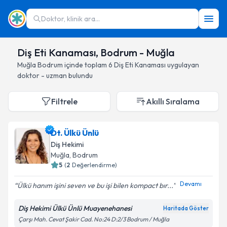
Doktor, klinik ara...
Diş Eti Kanaması, Bodrum - Muğla
Muğla
Bodrum
içinde toplam
6
Diş Eti Kanaması
uygulayan
doktor - uzman bulundu
Filtrele
Akıllı Sıralama
Dt. Ülkü Ünlü
Diş Hekimi
Muğla
, Bodrum
5
(
2
Değerlendirme)
Devamı
Ülkü hanım işini seven ve bu işi bilen kompact bır...
Diş Hekimi Ülkü Ünlü Muayenehanesi
Haritada Göster
Çarşı Mah. Cevat Şakir Cad. No:24 D:2/3 Bodrum / Muğla