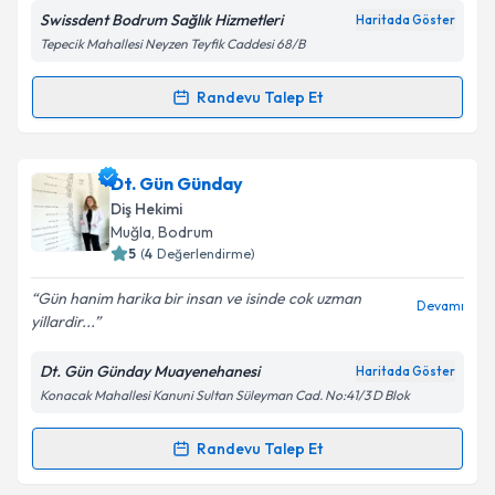
Swissdent Bodrum Sağlık Hizmetleri
Haritada Göster
Tepecik Mahallesi Neyzen Teyfik Caddesi 68/B
Randevu Talep Et
Randevu Takvimi Talebi
Dt. Şekip Çakmakçı
için randevu takvimi talebi
Dt. Gün Günday
oluşturun. Size bu uzmandan randevu almanız için bir
Diş Hekimi
takvim hazırlandığında e-posta ile bilgilendireceğiz.
Muğla
, Bodrum
5
(
4
Değerlendirme)
E-posta Adresiniz
Gün hanim harika bir insan ve isinde cok uzman
Devamı
yillardir...
Dt. Gün Günday Muayenehanesi
Haritada Göster
Kişisel verilerimin işlenmesine ilişkin
Aydınlatma
Konacak Mahallesi Kanuni Sultan Süleyman Cad. No:41/3 D Blok
Metni
'ni okudum ve kişisel verilerimin belirtilen
kapsamda işlenmesini kabul ediyorum.
Randevu Talep Et
Randevu Takvimi Talebi
Takvim Talebini Gönder