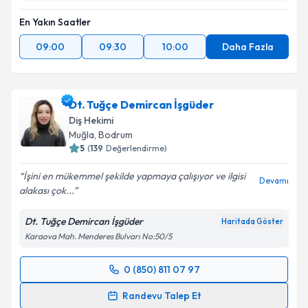
En Yakın Saatler
09:00
09:30
10:00
Daha Fazla
Dt. Tuğçe Demircan İşgüder
Diş Hekimi
Muğla
, Bodrum
5
(
139
Değerlendirme)
İşini en mükemmel şekilde yapmaya çalışıyor ve ilgisi
Devamı
alakası çok...
Dt. Tuğçe Demircan İşgüder
Haritada Göster
Karaova Mah. Menderes Bulvarı No:50/5
0 (850) 811 07 97
Randevu Takvimi Talebi
Randevu Talep Et