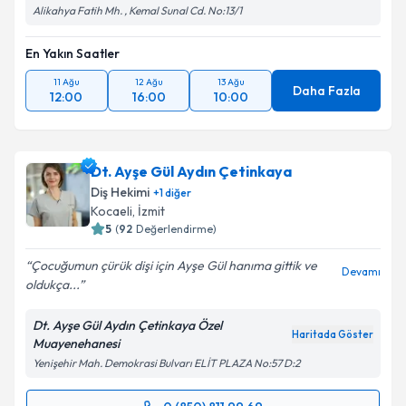
Alikahya Fatih Mh. , Kemal Sunal Cd. No:13/1
En Yakın Saatler
11 Ağu
12 Ağu
13 Ağu
Daha Fazla
12:00
16:00
10:00
Dt. Ayşe Gül Aydın Çetinkaya
Diş Hekimi
+
1
diğer
Kocaeli
, İzmit
5
(
92
Değerlendirme)
Çocuğumun çürük dişi için Ayşe Gül hanıma gittik ve
Devamı
oldukça...
Dt. Ayşe Gül Aydın Çetinkaya Özel
Haritada Göster
Muayenehanesi
Yenişehir Mah. Demokrasi Bulvarı ELİT PLAZA No:57 D:2