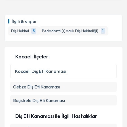
Dt. Muhammad Kaimov
için randevu takvimi talebi
Takvim Talebini Gönder
oluşturun. Size bu uzmandan randevu almanız için bir
İlgili Branşlar
takvim hazırlandığında e-posta ile bilgilendireceğiz.
Diş Hekimi
Pedodonti (Çocuk Diş Hekimliği)
5
1
E-posta Adresiniz
Kocaeli İlçeleri
Kişisel verilerimin işlenmesine ilişkin
Aydınlatma
Metni
'ni okudum ve kişisel verilerimin belirtilen
Kocaeli
Diş Eti Kanaması
kapsamda işlenmesini kabul ediyorum.
Gebze
Diş Eti Kanaması
Takvim Talebini Gönder
Başiskele
Diş Eti Kanaması
Diş Eti Kanaması ile İlgili Hastalıklar