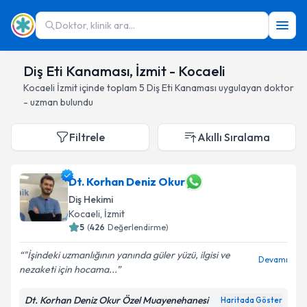
Doktor, klinik ara...
Diş Eti Kanaması, İzmit - Kocaeli
Kocaeli
İzmit
içinde toplam
5
Diş Eti Kanaması
uygulayan doktor
- uzman bulundu
Filtrele
Akıllı Sıralama
Dt. Korhan Deniz Okur
Diş Hekimi
Kocaeli
, İzmit
5
(
426
Değerlendirme)
"İşindeki uzmanlığının yanında güler yüzü, ilgisi ve
Devamı
nezaketi için hocama...
Dt. Korhan Deniz Okur Özel Muayenehanesi
Haritada Göster