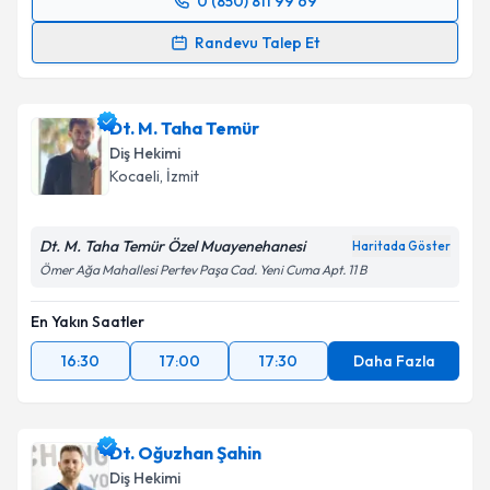
0 (850) 811 99 69
Randevu Takvimi Talebi
Randevu Talep Et
Dt. Ayşe Gül Aydın Çetinkaya
için randevu takvimi
talebi oluşturun. Size bu uzmandan randevu almanız
Dt. M. Taha Temür
için bir takvim hazırlandığında e-posta ile
bilgilendireceğiz.
Diş Hekimi
Kocaeli
, İzmit
E-posta Adresiniz
Dt. M. Taha Temür Özel Muayenehanesi
Haritada Göster
Ömer Ağa Mahallesi Pertev Paşa Cad. Yeni Cuma Apt. 11 B
Kişisel verilerimin işlenmesine ilişkin
Aydınlatma
En Yakın Saatler
Metni
'ni okudum ve kişisel verilerimin belirtilen
kapsamda işlenmesini kabul ediyorum.
16:30
17:00
17:30
Daha Fazla
Takvim Talebini Gönder
Dt. Oğuzhan Şahin
Diş Hekimi