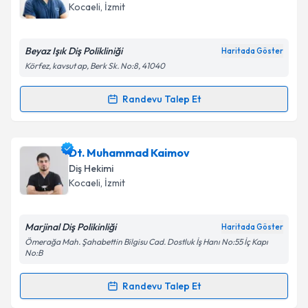
Kocaeli
, İzmit
Beyaz Işık Diş Polikliniği
Haritada Göster
Körfez, kavsut ap, Berk Sk. No:8, 41040
Randevu Talep Et
Randevu Takvimi Talebi
Dt. Oğuzhan Şahin
için randevu takvimi talebi
Dt. Muhammad Kaimov
oluşturun. Size bu uzmandan randevu almanız için bir
Diş Hekimi
takvim hazırlandığında e-posta ile bilgilendireceğiz.
Kocaeli
, İzmit
E-posta Adresiniz
Marjinal Diş Polikinliği
Haritada Göster
Ömerağa Mah. Şahabettin Bilgisu Cad. Dostluk İş Hanı No:55 İç Kapı
No:B
Kişisel verilerimin işlenmesine ilişkin
Aydınlatma
Randevu Talep Et
Metni
'ni okudum ve kişisel verilerimin belirtilen
Randevu Takvimi Talebi
kapsamda işlenmesini kabul ediyorum.