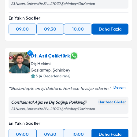
23 Nisan, Üniversite Blv., 27070 Şahinbey/Gaziantep
En Yakın Saatler
09:00
09:30
10:00
Daha Fazla
Dt. Asil Çeliktürk
Diş Hekimi
Gaziantep
, Şahinbey
5
(
4
Değerlendirme)
Devamı
Gaziantep'in en iyi doktoru. Herkese tavsiye ederim.
Confidental Ağız ve Diş Sağlığı Polikliniği
Haritada Göster
23 Nisan, Üniversite Blv., 27070 Şahinbey/Gaziantep
En Yakın Saatler
09:00
09:30
10:00
Daha Fazla