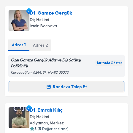
Dt. Gamze Gergük
Diş Hekimi
İzmir
, Bornova
Adres
1
Adres
2
Özel Gamze Gergük Ağız ve Diş Sağlığı
Haritada Göster
Polikliniği
Karacaoğlan, 6244. Sk. No:92, 35070
Randevu Talep Et
Randevu Takvimi Talebi
Dt. Gamze Gergük
için randevu takvimi talebi
Dt. Emrah Kılıç
oluşturun. Size bu uzmandan randevu almanız için bir
Diş Hekimi
takvim hazırlandığında e-posta ile bilgilendireceğiz.
Adıyaman
, Merkez
5
(
5
Değerlendirme)