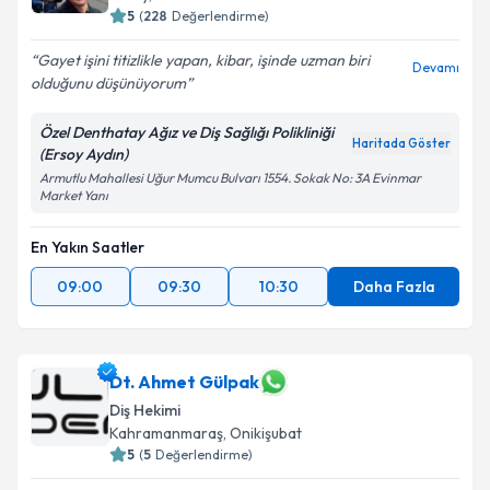
5
(
228
Değerlendirme)
E-posta Adresiniz
Gayet işini titizlikle yapan, kibar, işinde uzman biri
Devamı
olduğunu düşünüyorum
Özel Denthatay Ağız ve Diş Sağlığı Polikliniği
Kişisel verilerimin işlenmesine ilişkin
Aydınlatma
Haritada Göster
(Ersoy Aydın)
Metni
'ni okudum ve kişisel verilerimin belirtilen
Armutlu Mahallesi Uğur Mumcu Bulvarı 1554. Sokak No: 3A Evinmar
kapsamda işlenmesini kabul ediyorum.
Market Yanı
En Yakın Saatler
Takvim Talebini Gönder
09:00
09:30
10:30
Daha Fazla
Dt. Ahmet Gülpak
Diş Hekimi
Kahramanmaraş
, Onikişubat
5
(
5
Değerlendirme)