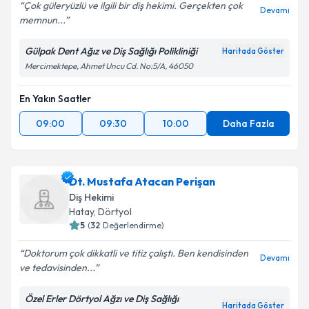
Çok güleryüzlü ve ilgili bir diş hekimi. Gerçekten çok
Devamı
memnun...
Gülpak Dent Ağız ve Diş Sağlığı Polikliniği
Haritada Göster
Mercimektepe, Ahmet Uncu Cd. No:5/A, 46050
En Yakın Saatler
09:00
09:30
10:00
Daha Fazla
Dt. Mustafa Atacan Perişan
Diş Hekimi
Hatay
, Dörtyol
5
(
32
Değerlendirme)
Doktorum çok dikkatli ve titiz çalıştı. Ben kendisinden
Devamı
ve tedavisinden...
Özel Erler Dörtyol Ağzı ve Diş Sağlığı
Haritada Göster