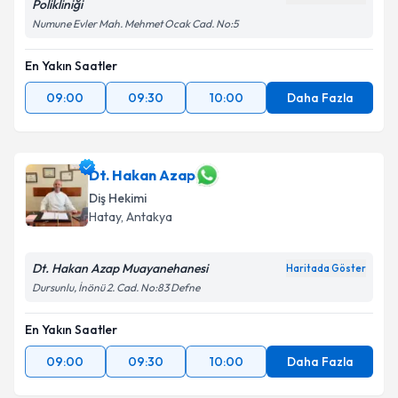
Polikliniği
Numune Evler Mah. Mehmet Ocak Cad. No:5
En Yakın Saatler
09:00
09:30
10:00
Daha Fazla
Dt. Hakan Azap
Diş Hekimi
Hatay
, Antakya
Dt. Hakan Azap Muayanehanesi
Haritada Göster
Dursunlu, İnönü 2. Cad. No:83 Defne
En Yakın Saatler
09:00
09:30
10:00
Daha Fazla