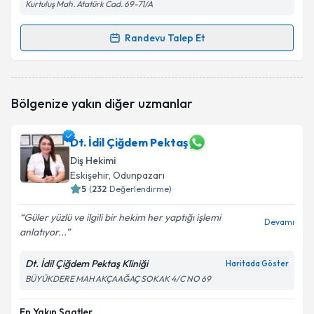
Kurtuluş Mah. Atatürk Cad. 69-71/A
Randevu Talep Et
Randevu Takvimi Talebi
Dt. İ. Ecem Tezel Kartun
için randevu takvimi talebi
Bölgenize yakın diğer uzmanlar
oluşturun. Size bu uzmandan randevu almanız için bir
takvim hazırlandığında e-posta ile bilgilendireceğiz.
Dt. İdil Çiğdem Pektaş
E-posta Adresiniz
Diş Hekimi
Eskişehir
, Odunpazarı
5
(
232
Değerlendirme)
Kişisel verilerimin işlenmesine ilişkin
Aydınlatma
Güler yüzlü ve ilgili bir hekim her yaptığı işlemi
Devamı
Metni
'ni okudum ve kişisel verilerimin belirtilen
anlatıyor...
kapsamda işlenmesini kabul ediyorum.
Dt. İdil Çiğdem Pektaş Kliniği
Haritada Göster
BÜYÜKDERE MAH AKÇAAĞAÇ SOKAK 4/C NO 69
Takvim Talebini Gönder
En Yakın Saatler