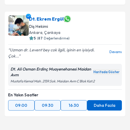
Dt. Ekrem Ergül
Diş Hekimi
Ankara
, Çankaya
5
(
87
Değerlendirme)
Uzman dr. Levent bey cok ilgili, işinin en iyisiydi.
Devamı
Çok...
Dt. Ali Osman Erdinç Muayenehanesi Maidan
Haritada Göster
Avm
Mustafa Kemal Mah. 2159.Sok. Maidan Avm C Blok Kat:2
En Yakın Saatler
09:00
09:30
16:30
Daha Fazla