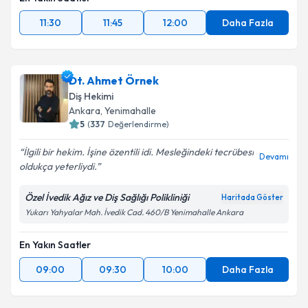
11:30
11:45
12:00
Daha Fazla
Dt. Ahmet Örnek
Diş Hekimi
Ankara
, Yenimahalle
5
(
337
Değerlendirme)
İlgili bir hekim. İşine özentili idi. Mesleğindeki tecrübesi
Devamı
oldukça yeterliydi.
Özel İvedik Ağız ve Diş Sağlığı Polikliniği
Haritada Göster
Yukarı Yahyalar Mah. İvedik Cad. 460/B Yenimahalle Ankara
En Yakın Saatler
09:00
09:30
10:00
Daha Fazla