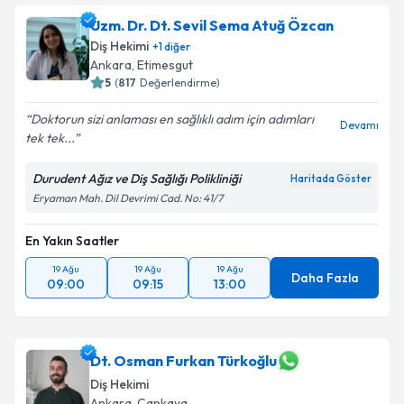
Uzm. Dr. Dt. Sevil Sema Atuğ Özcan
Diş Hekimi
+
1
diğer
Ankara
, Etimesgut
5
(
817
Değerlendirme)
Doktorun sizi anlaması en sağlıklı adım için adımları
Devamı
tek tek...
Durudent Ağız ve Diş Sağlığı Polikliniği
Haritada Göster
Eryaman Mah. Dil Devrimi Cad. No: 41/7
En Yakın Saatler
19 Ağu
19 Ağu
19 Ağu
Daha Fazla
09:00
09:15
13:00
Dt. Osman Furkan Türkoğlu
Diş Hekimi
Ankara
, Çankaya