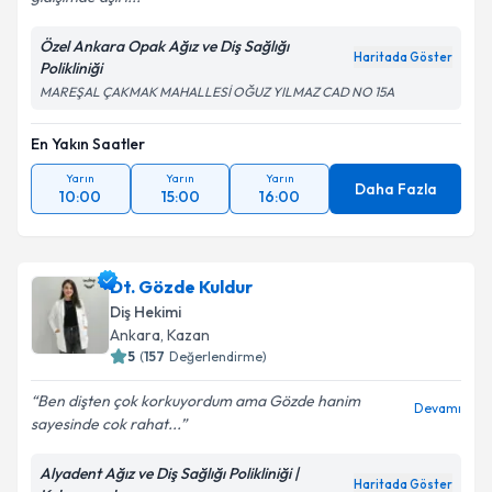
Özel Ankara Opak Ağız ve Diş Sağlığı
Haritada Göster
Polikliniği
MAREŞAL ÇAKMAK MAHALLESİ OĞUZ YILMAZ CAD NO 15A
En Yakın Saatler
Yarın
Yarın
Yarın
Daha Fazla
10:00
15:00
16:00
Dt. Gözde Kuldur
Diş Hekimi
Ankara
, Kazan
5
(
157
Değerlendirme)
Ben dişten çok korkuyordum ama Gözde hanim
Devamı
sayesinde cok rahat...
Alyadent Ağız ve Diş Sağlığı Polikliniği |
Haritada Göster