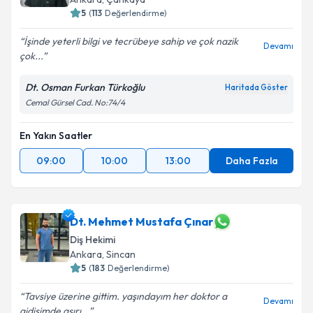
5
(
113
Değerlendirme)
İşinde yeterli bilgi ve tecrübeye sahip ve çok nazik
Devamı
çok...
Dt. Osman Furkan Türkoğlu
Haritada Göster
Cemal Gürsel Cad. No:74/4
En Yakın Saatler
09:00
10:00
13:00
Daha Fazla
Dt. Mehmet Mustafa Çınar
Diş Hekimi
Ankara
, Sincan
5
(
183
Değerlendirme)
Tavsiye üzerine gittim. yaşındayım her doktor a
Devamı
gidişimde aşırı...