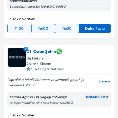
Kahramankazan
Satıkadın, Ankara Blv. 106/B D:C, 06980
En Yakın Saatler
11:00
16:00
16:30
Daha Fazla
Dt. Ozan Şahin
Diş Hekimi
Ankara
, Sincan
5
(
123
Değerlendirme)
İlgi alaka teknik donanım ve uzmanlık gayet iyi
Devamı
memnun kaldım
Prizma Ağız ve Diş Sağlığı Polikliniği
Haritada Göster
Andıçen Mahallesi Ahi Mesut Bulvarı No:236/S
En Yakın Saatler