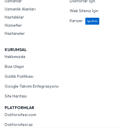
Uzmanlar
Doktorlar İçin
Uzmanlık Alanları
Web Siteniz İçin
Hastalıklar
Kariyer
İşe Alım
Hizmetler
Hastaneler
KURUMSAL
Hakkımızda
Bize Ulaşın
Gizlilik Politikası
Google Takvim Entegrasyonu
Site Haritası
PLATFORMLAR
Doktorsitesi.com
Doktorsitesi.az