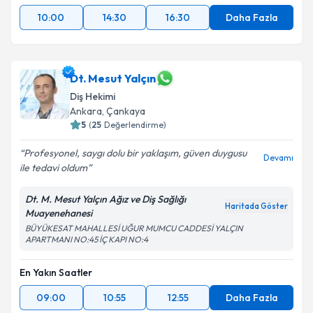
10:00
14:30
16:30
Daha Fazla
Dt. Mesut Yalçın
Diş Hekimi
Ankara
, Çankaya
5
(
25
Değerlendirme)
Profesyonel, saygı dolu bir yaklaşım, güven duygusu
Devamı
ile tedavi oldum
Dt. M. Mesut Yalçın Ağız ve Diş Sağlığı
Haritada Göster
Muayenehanesi
BÜYÜKESAT MAHALLESİ UĞUR MUMCU CADDESİ YALÇIN
APARTMANI NO:45 İÇ KAPI NO:4
En Yakın Saatler
09:00
10:55
12:55
Daha Fazla