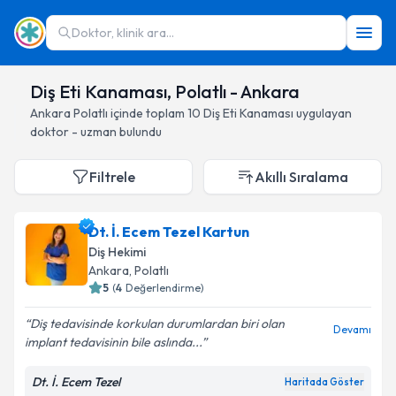
Doktor, klinik ara...
Diş Eti Kanaması, Polatlı - Ankara
Ankara
Polatlı
içinde toplam
10
Diş Eti Kanaması
uygulayan
doktor - uzman bulundu
Filtrele
Akıllı Sıralama
Dt. İ. Ecem Tezel Kartun
Diş Hekimi
Ankara
, Polatlı
5
(
4
Değerlendirme)
Diş tedavisinde korkulan durumlardan biri olan
Devamı
implant tedavisinin bile aslında...
Dt. İ. Ecem Tezel
Haritada Göster