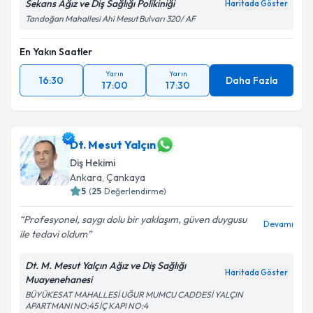
Sekans Ağız ve Diş Sağlığı Polikiniği
Haritada Göster
Tandoğan Mahallesi Ahi Mesut Bulvarı 320/ AF
En Yakın Saatler
Yarın
Yarın
16:30
Daha Fazla
17:00
17:30
Dt. Mesut Yalçın
Diş Hekimi
Ankara
, Çankaya
5
(
25
Değerlendirme)
Profesyonel, saygı dolu bir yaklaşım, güven duygusu
Devamı
ile tedavi oldum
Dt. M. Mesut Yalçın Ağız ve Diş Sağlığı
Haritada Göster
Muayenehanesi
BÜYÜKESAT MAHALLESİ UĞUR MUMCU CADDESİ YALÇIN
APARTMANI NO:45 İÇ KAPI NO:4