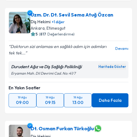
Uzm. Dr. Dt. Sevil Sema Atuğ Özcan
Diş Hekimi
+
1
diğer
Ankara
, Etimesgut
5
(
817
Değerlendirme)
Doktorun sizi anlaması en sağlıklı adım için adımları
Devamı
tek tek...
Durudent Ağız ve Diş Sağlığı Polikliniği
Haritada Göster
Eryaman Mah. Dil Devrimi Cad. No: 41/7
En Yakın Saatler
19 Ağu
19 Ağu
19 Ağu
Daha Fazla
09:00
09:15
13:00
Dt. Osman Furkan Türkoğlu
Diş Hekimi