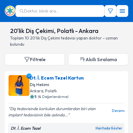
Doktor, klinik ara...
20'lik Diş Çekimi, Polatlı - Ankara
Toplam
10
20'lik Diş Çekimi
tedavisi yapan doktor - uzman
bulundu
Filtrele
Akıllı Sıralama
Dt. İ. Ecem Tezel Kartun
Diş Hekimi
Ankara
, Polatlı
5
(
4
Değerlendirme)
Diş tedavisinde korkulan durumlardan biri olan
Devamı
implant tedavisinin bile aslında...
Dt. İ. Ecem Tezel
Haritada Göster