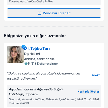
Kurtuluş Mah. Atatürk Cad. 69-71/A
Randevu Talep Et
Randevu Takvimi Talebi
Dt. İ. Ecem Tezel Kartun
için randevu takvimi talebi
Bölgenize yakın diğer uzmanlar
oluşturun. Size bu uzmandan randevu almanız için bir
takvim hazırlandığında e-posta ile bilgilendireceğiz.
Dt. Tuğba Tari
E-posta Adresiniz
Diş Hekimi
Ankara
, Yenimahalle
5
(
318
Değerlendirme)
Dolgu ve kaplama diş çok güzel oldu memnunum
Kişisel verilerimin işlenmesine ilişkin
Aydınlatma
Devamı
teşekkür ediyorum.
Metni
'ni okudum ve kişisel verilerimin belirtilen
kapsamda işlenmesini kabul ediyorum.
Alyadent Yapracık Ağız ve Diş Sağlığı
Haritada Göster
Polikliniği | Yapracık
Takvim Talebini Gönder
Yapracık, Yunus Market Yanı, Yukarı Yurtçu Mahallesi, 4462 Cd. No:10/B
Turkuaz, 06790