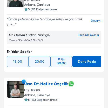
Ankara
, Çankaya
5
(
113
Değerlendirme)
İşinde yeterli bilgi ve tecrübeye sahip ve çok nazik
Devamı
çok...
Dt. Osman Furkan Türkoğlu
Haritada Göster
Cemal Gürsel Cad. No:74/4
En Yakın Saatler
17 Ağu
19:00
20:00
Daha Fazla
09:00
Uzm. Dt. Hatice Özçelik
Diş Hekimi
Ankara
, Çankaya
5
(
142
Değerlendirme)