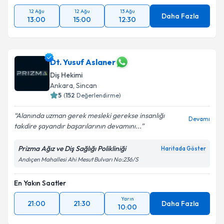
12 Ağu
12 Ağu
13 Ağu
Daha Fazla
13:00
15:00
12:30
Dt. Yusuf Aslaner
Diş Hekimi
Ankara
, Sincan
5
(
152
Değerlendirme)
Alanında uzman gerek mesleki gerekse insanlığı
Devamı
takdire şayandır başarılarının devamını...
Prizma Ağız ve Diş Sağlığı Polikliniği
Haritada Göster
Andıçen Mahallesi Ahi Mesut Bulvarı No:236/S
En Yakın Saatler
Yarın
21:00
21:30
Daha Fazla
10:00