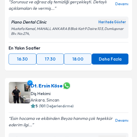
Sorunsuz ve ağrısız diş temizliği gerçekleşti. Detaylı
Devamı
açıklamaları ile vermiş...
Piano Dental Clinic
Haritada Göster
Mustafa Kemal, MAHALL ANKARA B Blok Kat:9 Daire:103, Dumlupınar
Blv. No:274,
En Yakın Saatler
16:30
17:30
18:00
Daha Fazla
Dt. Ersin Köse
Diş Hekimi
Ankara
, Sincan
5
(
101
Değerlendirme)
Esin hocama ve ekibinden Beyza hanıma çok teşekkür
Devamı
ederim ilgi...