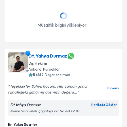
Müsaitlik bilgisi yükleniyor...
Dt. Yahya Durmaz
Diş Hekimi
Ankara
, Pursaklar
5
(
269
Değerlendirme)
Teşekkürler Yahya hocam. Her zaman gönül
Devamı
rahatlığıyla gittiğimiz ailemizin değerli...
Dt.Yahya Durmaz
Haritada Göster
Mimar Sinan Mah. Çağatay Cad. No:6/A 06145
En Yakın Saatler