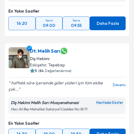
En Yakın Saatler
Yarın
Yarın
16:20
Daha Fazla
09:00
09:55
Dt. Melih Sarı
Diş Hekimi
Eskişehir
, Tepebaşı
5
(
84
Değerlendirme)
haftalık süre içerisinde güler yüzleri için tüm ekibe
Devamı
çok...
Diş Hekimi Melih Sarı Muayenehanesi
Haritada Göster
Hacı Ali Bey Mahallesi Sakarya1 Caddesi No:18/11
En Yakın Saatler