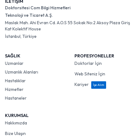
İLETİŞİM
Doktorsitesi Com Bilgi Hizmetleri
Teknoloji ve Ticaret A.Ş.
Maslak Mah. Ahi Evran Cd. A.O.S 55 Sokak No:2 Aksoy Plaza Giriş
Kat Kolektif House
İstanbul, Türkiye
SAĞLIK
PROFESYONELLER
Uzmanlar
Doktorlar İçin
Uzmanlık Alanları
Web Siteniz İçin
Hastalıklar
Kariyer
İşe Alım
Hizmetler
Hastaneler
KURUMSAL
Hakkımızda
Bize Ulaşın