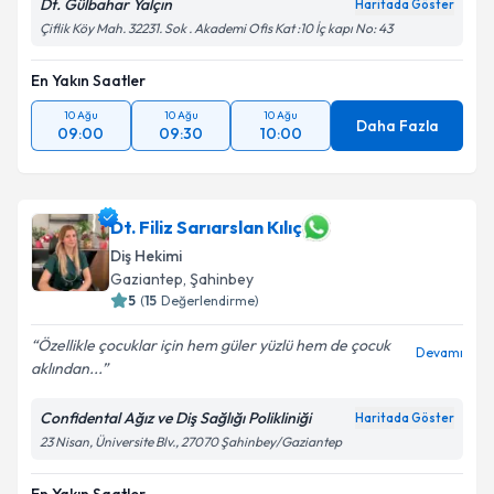
Dt. Gülbahar Yalçın
Haritada Göster
Çiflik Köy Mah. 32231. Sok . Akademi Ofis Kat :10 İç kapı No: 43
En Yakın Saatler
10 Ağu
10 Ağu
10 Ağu
Daha Fazla
09:00
09:30
10:00
Dt. Filiz Sarıarslan Kılıç
Diş Hekimi
Gaziantep
, Şahinbey
5
(
15
Değerlendirme)
Özellikle çocuklar için hem güler yüzlü hem de çocuk
Devamı
aklından...
Confidental Ağız ve Diş Sağlığı Polikliniği
Haritada Göster
23 Nisan, Üniversite Blv., 27070 Şahinbey/Gaziantep