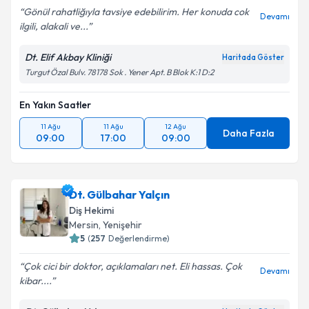
Gönül rahatliğıyla tavsiye edebilirim. Her konuda cok
Devamı
ilgili, alakali ve...
Dt. Elif Akbay Kliniği
Haritada Göster
Turgut Özal Bulv. 78178 Sok . Yener Apt. B Blok K:1 D:2
En Yakın Saatler
11 Ağu
11 Ağu
12 Ağu
Daha Fazla
09:00
17:00
09:00
Dt. Gülbahar Yalçın
Diş Hekimi
Mersin
, Yenişehir
5
(
257
Değerlendirme)
Çok cici bir doktor, açıklamaları net. Eli hassas. Çok
Devamı
kibar....