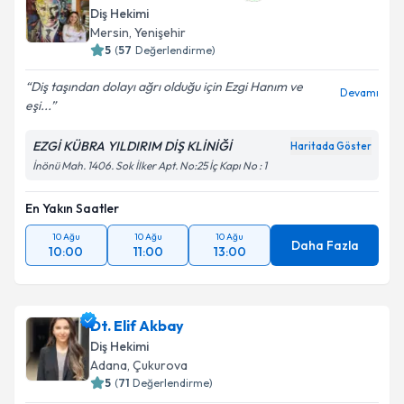
Diş Hekimi
Mersin
, Yenişehir
5
(
57
Değerlendirme)
Diş taşından dolayı ağrı olduğu için Ezgi Hanım ve
Devamı
eşi...
EZGİ KÜBRA YILDIRIM DİŞ KLİNİĞİ
Haritada Göster
İnönü Mah. 1406. Sok İlker Apt. No:25 İç Kapı No : 1
En Yakın Saatler
10 Ağu
10 Ağu
10 Ağu
Daha Fazla
10:00
11:00
13:00
Dt. Elif Akbay
Diş Hekimi
Adana
, Çukurova
5
(
71
Değerlendirme)