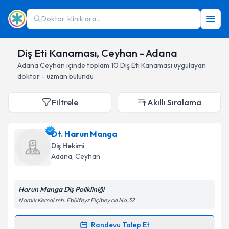
Doktor, klinik ara...
Diş Eti Kanaması, Ceyhan - Adana
Adana
Ceyhan
içinde toplam
10
Diş Eti Kanaması
uygulayan
doktor - uzman bulundu
Filtrele
Akıllı Sıralama
Dt. Harun Manga
Diş Hekimi
Adana
, Ceyhan
Harun Manga Diş Polikliniği
Namık Kemal mh. Ebülfeyz Elçibey cd No:32
Randevu Talep Et