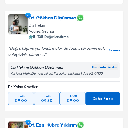
Dt. Gökhan Düşünmez
Diş Hekimi
Adana
, Seyhan
5
(
105
Değerlendirme)
Doğru bilgi ve yönlendirmeleri ile tedavi sürecinin net,
Devamı
anlaşılabilir olması....
Diş Hekimi Gökhan Düşünmez
Haritada Göster
Kurtuluş Mah. Demokrasi cd. Ful apt. A blok kat 1 daire 2, 01130
En Yakın Saatler
10 Ağu
10 Ağu
11 Ağu
Daha Fazla
09:00
09:30
09:00
Dt. Ezgi Kübra Yıldırım