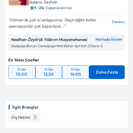
Adana
, Seyhan
5
(
214
Değerlendirme)
Uzman ile çok iyi anlaşıyoruz. Geçirdiğim bütün
Devamı
operasyonlar çok başarılıydı...
Neslihan Özyörük Yıldırım Muayenehanesi
Haritada Göster
Gazipaşa Bulvari Cemalpaşa Mah Bahar Apt Kat: 2 Daire: 4
En Yakın Saatler
10 Ağu
10 Ağu
10 Ağu
Daha Fazla
10:00
12:30
14:00
İlgili Branşlar
Diş Hekimi
1