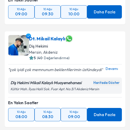
En Yakın Saatler
10 Ağu
10 Ağu
10 Ağu
Daha Fazla
09:00
09:30
10:00
Dt. Mikail Kalaylı
Diş Hekimi
Mersin
, Akdeniz
5
(
40
Değerlendirme)
Devamı
çok iyidi çok memnunum beklentilerimin üstündeydi
Diş Hekimi Mikail Kalaylı Muayenehanesi
Haritada Göster
Kültür Mah. İlyas Halil Sok. Fuar Apt. No:3/1 Akdeniz Mersin
En Yakın Saatler
10 Ağu
10 Ağu
10 Ağu
Daha Fazla
08:00
08:30
09:00