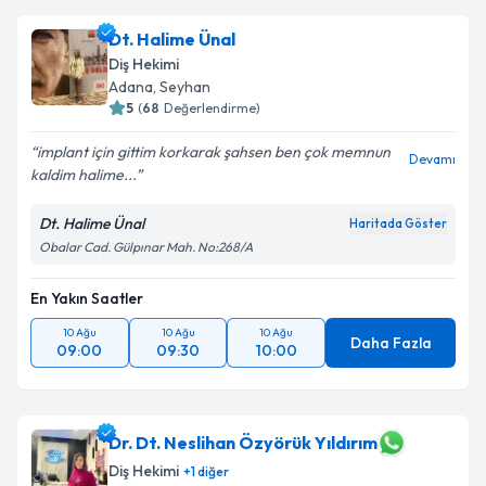
Dt. Halime Ünal
Diş Hekimi
Adana
, Seyhan
5
(
68
Değerlendirme)
implant için gittim korkarak şahsen ben çok memnun
Devamı
kaldim halime...
Dt. Halime Ünal
Haritada Göster
Obalar Cad. Gülpınar Mah. No:268/A
En Yakın Saatler
10 Ağu
10 Ağu
10 Ağu
Daha Fazla
09:00
09:30
10:00
Dr. Dt. Neslihan Özyörük Yıldırım
Diş Hekimi
+
1
diğer