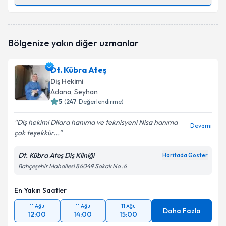
Randevu Takvimi Talebi
Dt. Harun Manga
için randevu takvimi talebi
Bölgenize yakın diğer uzmanlar
oluşturun. Size bu uzmandan randevu almanız için bir
takvim hazırlandığında e-posta ile bilgilendireceğiz.
Dt. Kübra Ateş
E-posta Adresiniz
Diş Hekimi
Adana
, Seyhan
5
(
247
Değerlendirme)
Diş hekimi Dilara hanıma ve teknisyeni Nisa hanıma
Kişisel verilerimin işlenmesine ilişkin
Aydınlatma
Devamı
çok teşekkür...
Metni
'ni okudum ve kişisel verilerimin belirtilen
kapsamda işlenmesini kabul ediyorum.
Dt. Kübra Ateş Diş Kliniği
Haritada Göster
Bahçeşehir Mahallesi 86049 Sokak No :6
Takvim Talebini Gönder
En Yakın Saatler
11 Ağu
11 Ağu
11 Ağu
Daha Fazla
12:00
14:00
15:00