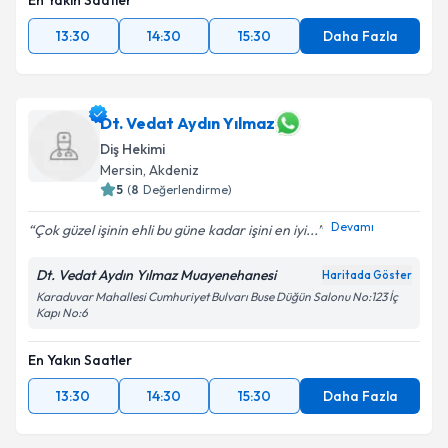
En Yakın Saatler
13:30
14:30
15:30
Daha Fazla
Dt. Vedat Aydın Yılmaz
Diş Hekimi
Mersin
, Akdeniz
5
(
8
Değerlendirme)
Devamı
Çok güzel işinin ehli bu güne kadar işini en iyi...
Dt. Vedat Aydın Yılmaz Muayenehanesi
Haritada Göster
Karaduvar Mahallesi Cumhuriyet Bulvarı Buse Düğün Salonu No:123 İç
Kapı No:6
En Yakın Saatler
13:30
14:30
15:30
Daha Fazla