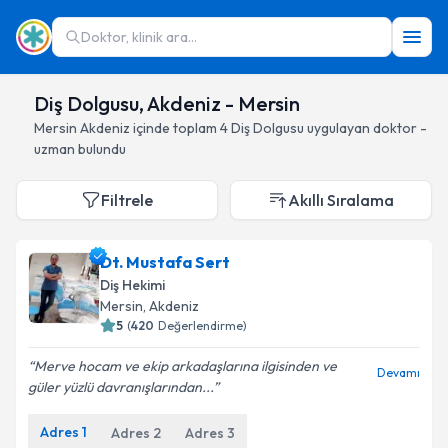
Doktor, klinik ara...
Diş Dolgusu, Akdeniz - Mersin
Mersin
Akdeniz
içinde toplam
4
Diş Dolgusu
uygulayan doktor -
uzman bulundu
Filtrele
Akıllı Sıralama
Dt. Mustafa Sert
Diş Hekimi
Mersin
, Akdeniz
5
(
420
Değerlendirme)
Merve hocam ve ekip arkadaşlarına ilgisinden ve
Devamı
güler yüzlü davranışlarından...
Adres
1
Adres
2
Adres
3