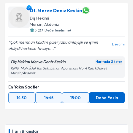
Dt. Merve Deniz Keskin
Diş Hekimi
Mersin
, Akdeniz
5
(
27
Değerlendirme)
Çok memnun kaldım güleryüzlü anlayışlı ve işinin
Devamı
ehliydi herkese tavsiye...
Diş Hekimi Merve Deniz Keskin
Haritada Göster
Kültür Mah. İclal Tan Sok. Limon Apartmanı No: 4 Kat: 1 Daire 1
Mersin/Akdeniz
En Yakın Saatler
14:30
14:45
15:00
Daha Fazla
İlgili Branşlar