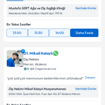
Mustafa SERT Ağız ve Diş Sağlığı Kliniği
Haritada Göster
Menderes Mah. Gmk Bulv. Mezitli Apt. 719/16
En Yakın Saatler
13:00
13:30
14:00
Daha Fazla
Dt. Mikail Kalaylı
Diş Hekimi
Mersin
, Akdeniz
5
(
40
Değerlendirme)
Devamı
çok iyidi çok memnunum beklentilerimin üstündeydi
Diş Hekimi Mikail Kalaylı Muayenehanesi
Haritada Göster
Kültür Mah. İlyas Halil Sok. Fuar Apt. No:3/1 Akdeniz Mersin