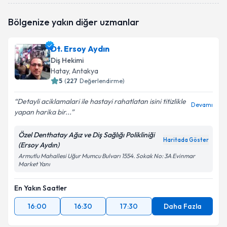
Bölgenize yakın diğer uzmanlar
Dt. Ersoy Aydın
Diş Hekimi
Hatay
, Antakya
5
(
227
Değerlendirme)
Detayli aciklamalari ile hastayi rahatlatan isini titizlikle
Devamı
yapan harika bir...
Özel Denthatay Ağız ve Diş Sağlığı Polikliniği
Haritada Göster
(Ersoy Aydın)
Armutlu Mahallesi Uğur Mumcu Bulvarı 1554. Sokak No: 3A Evinmar
Market Yanı
En Yakın Saatler
16:00
16:30
17:30
Daha Fazla