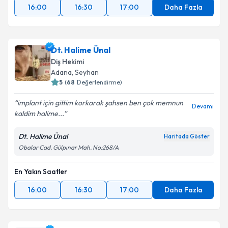
16:00
16:30
17:00
Daha Fazla
Dt. Halime Ünal
Diş Hekimi
Adana
, Seyhan
5
(
68
Değerlendirme)
implant için gittim korkarak şahsen ben çok memnun
Devamı
kaldim halime...
Dt. Halime Ünal
Haritada Göster
Obalar Cad. Gülpınar Mah. No:268/A
En Yakın Saatler
16:00
16:30
17:00
Daha Fazla