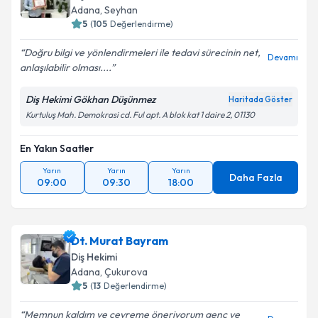
Adana
, Seyhan
5
(
105
Değerlendirme)
Doğru bilgi ve yönlendirmeleri ile tedavi sürecinin net,
Devamı
anlaşılabilir olması....
Diş Hekimi Gökhan Düşünmez
Haritada Göster
Kurtuluş Mah. Demokrasi cd. Ful apt. A blok kat 1 daire 2, 01130
En Yakın Saatler
Yarın
Yarın
Yarın
Daha Fazla
09:00
09:30
18:00
Dt. Murat Bayram
Diş Hekimi
Adana
, Çukurova
5
(
13
Değerlendirme)
Memnun kaldım ve çevreme öneriyorum genç ve