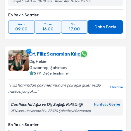
Turgut Özal Bulv. 78178 Sok . Yener Apt. B Blok K:1 D:2
En Yakın Saatler
Yarın
Yarın
Yarın
Daha Fazla
09:00
16:00
17:00
Dt. Filiz Sarıarslan Kılıç
Diş Hekimi
Gaziantep
, Şahinbey
5
(
14
Değerlendirme)
Filiz hanımdan çok memnunum çok ilgili güler yüzlü
Devamı
hastasıyla çok...
Confidental Ağız ve Diş Sağlığı Polikliniği
Haritada Göster
23 Nisan, Üniversite Blv., 27070 Şahinbey/Gaziantep
En Yakın Saatler