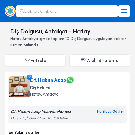
Doktor, klinik ara...
Diş Dolgusu, Antakya - Hatay
Hatay
Antakya
içinde toplam
10
Diş Dolgusu
uygulayan doktor -
uzman bulundu
Filtrele
Akıllı Sıralama
Dt. Hakan Azap
Diş Hekimi
Hatay
, Antakya
Dt. Hakan Azap Muayanehanesi
Haritada Göster
Dursunlu, İnönü 2. Cad. No:83 Defne
En Yakın Saatler