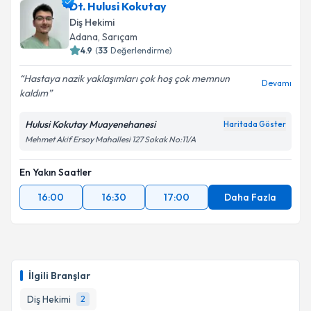
Dt. Hulusi Kokutay
Diş Hekimi
Adana
, Sarıçam
4.9
(
33
Değerlendirme)
Hastaya nazik yaklaşımları çok hoş çok memnun
Devamı
kaldım
Hulusi Kokutay Muayenehanesi
Haritada Göster
Mehmet Akif Ersoy Mahallesi 127 Sokak No:11/A
En Yakın Saatler
16:00
16:30
17:00
Daha Fazla
İlgili Branşlar
Diş Hekimi
2