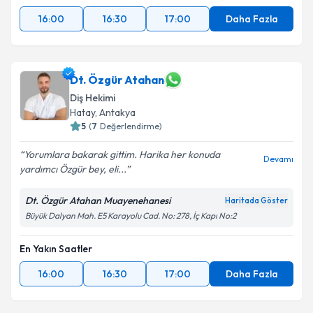
16:00
16:30
17:00
Daha Fazla
Dt. Özgür Atahan
Diş Hekimi
Hatay
, Antakya
5
(
7
Değerlendirme)
Yorumlara bakarak gittim. Harika her konuda
Devamı
yardımcı Özgür bey, eli...
Dt. Özgür Atahan Muayenehanesi
Haritada Göster
Büyük Dalyan Mah. E5 Karayolu Cad. No: 278, İç Kapı No:2
En Yakın Saatler
16:00
16:30
17:00
Daha Fazla