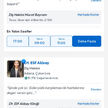
Devamı
başarılı
Diş Hekimi Murat Bayram
Haritada Göster
Toros, Yener Apt. A Blok No: 2 /106
En Yakın Saatler
Yarın
Yarın
17:00
Daha Fazla
09:00
11:00
Dt. Elif Akbay
Diş Hekimi
Adana
, Çukurova
5
(
70
Değerlendirme)
İşinde çok iyi. Güleryüzlü karşılaması ile hastalarına
Devamı
deger veren işini...
Dt. Elif Akbay Kliniği
Haritada Göster