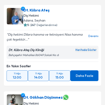
Dt. Kübra Ateş
Diş Hekimi
Adana
, Seyhan
5
(
247
Değerlendirme)
Diş hekimi Dilara hanıma ve teknisyeni Nisa hanıma
Devamı
çok teşekkür...
Dt. Kübra Ateş Diş Kliniği
Haritada Göster
Bahçeşehir Mahallesi 86049 Sokak No :6
En Yakın Saatler
11 Ağu
11 Ağu
11 Ağu
Daha Fazla
12:00
14:00
15:00
Dt. Gökhan Düşünmez
Diş Hekimi