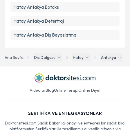
Hatay Antakya Botoks
Hatay Antakya Detertraj
Hatay Antakya Diş Beyazlatma
Ana Sayfa
Dis Dolgusu
Hatay
Antakya
Videolar
Blog
Online Terapi
Online Diyet
SERTİFİKA VE ENTEGRASYONLAR
Doktorsitesi.com Sağlık Bakanlığı onaylı ve entegreli bir sağlık bilgi
platformudur. Sertifikaları ile tescillenmiş güvenilir altyapısıyla