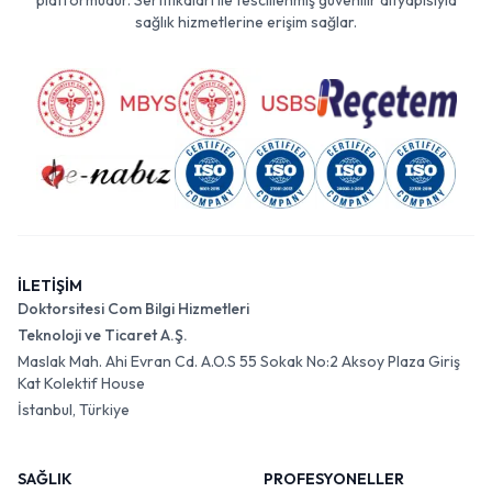
platformudur. Sertifikaları ile tescillenmiş güvenilir altyapısıyla
sağlık hizmetlerine erişim sağlar.
İLETİŞİM
Doktorsitesi Com Bilgi Hizmetleri
Teknoloji ve Ticaret A.Ş.
Maslak Mah. Ahi Evran Cd. A.O.S 55 Sokak No:2 Aksoy Plaza Giriş
Kat Kolektif House
İstanbul, Türkiye
SAĞLIK
PROFESYONELLER