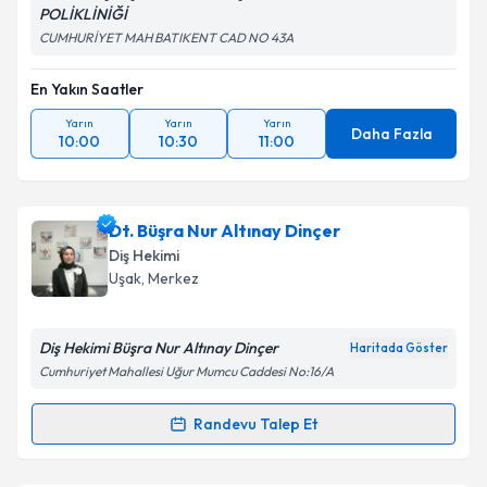
POLİKLİNİĞİ
CUMHURİYET MAH BATIKENT CAD NO 43A
En Yakın Saatler
Yarın
Yarın
Yarın
Daha Fazla
10:00
10:30
11:00
Dt. Büşra Nur Altınay Dinçer
Diş Hekimi
Uşak
, Merkez
Diş Hekimi Büşra Nur Altınay Dinçer
Haritada Göster
Cumhuriyet Mahallesi Uğur Mumcu Caddesi No:16/A
Randevu Talep Et
Randevu Takvimi Talebi