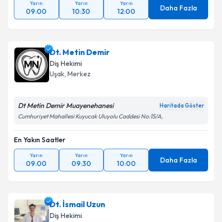
Yarın
Yarın
Yarın
Daha Fazla
09:00
10:30
12:00
Dt. Metin Demir
Diş Hekimi
Uşak
, Merkez
Dt Metin Demir Muayenehanesi
Haritada Göster
Cumhuriyet Mahallesi Kuyucak Uluyolu Caddesi No:15/A,
En Yakın Saatler
Yarın
Yarın
Yarın
Daha Fazla
09:00
09:30
10:00
Dt. İsmail Uzun
Diş Hekimi