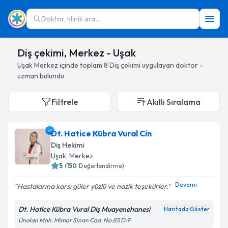
Doktor, klinik ara...
Diş çekimi, Merkez - Uşak
Uşak
Merkez
içinde toplam
8
Diş çekimi
uygulayan doktor -
uzman bulundu
Filtrele
Akıllı Sıralama
Dt. Hatice Kübra Vural Cin
Diş Hekimi
Uşak
, Merkez
5
(
150
Değerlendirme)
Devamı
Hastalarına karsı güler yüzlü ve nazik teşekürler.
Dt. Hatice Kübra Vural Diş Muayenehanesi
Haritada Göster
Ünalan Mah. Mimar Sinan Cad. No:85 D:9