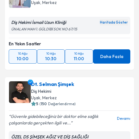
Uşak
, Merkez
Diş Hekimi İsmail Uzun Kliniği
Haritada Göster
ÜNALAN MAH 1. GÜLDİBİ SOK NO 67/15
En Yakın Saatler
10 Ağu
10 Ağu
10 Ağu
Daha Fazla
10:00
10:30
11:00
Dt. Selman Şimşek
Diş Hekimi
Uşak
, Merkez
5
(
150
Değerlendirme)
Güvenle gidebileceğiniz bir doktor eline sağlık
Devamı
çalışanlarda gerçekten ilgili ve...
ÖZEL DS ŞİMŞEK AĞIZ VE DİŞ SAĞLIĞI