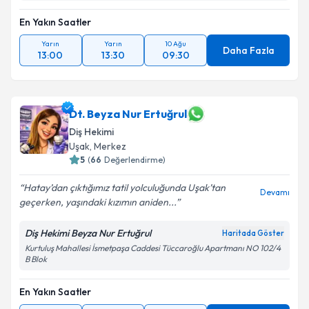
En Yakın Saatler
Yarın
Yarın
10 Ağu
Daha Fazla
13:00
13:30
09:30
Dt. Beyza Nur Ertuğrul
Diş Hekimi
Uşak
, Merkez
5
(
66
Değerlendirme)
Hatay’dan çıktığımız tatil yolculuğunda Uşak’tan
Devamı
geçerken, yaşındaki kızımın aniden...
Diş Hekimi Beyza Nur Ertuğrul
Haritada Göster
Kurtuluş Mahallesi İsmetpaşa Caddesi Tüccaroğlu Apartmanı NO 102/4
B Blok
En Yakın Saatler