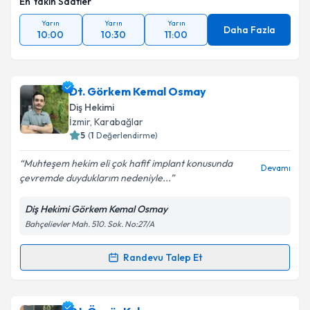
En Yakın Saatler
Yarın
Yarın
Yarın
Daha Fazla
10:00
10:30
11:00
Dt. Görkem Kemal Osmay
Diş Hekimi
İzmir
, Karabağlar
5
(
1
Değerlendirme)
Muhteşem hekim eli çok hafif implant konusunda
Devamı
çevremde duyduklarım nedeniyle...
Diş Hekimi Görkem Kemal Osmay
Bahçelievler Mah. 510. Sok. No:27/A
Randevu Talep Et
Randevu Takvimi Talebi