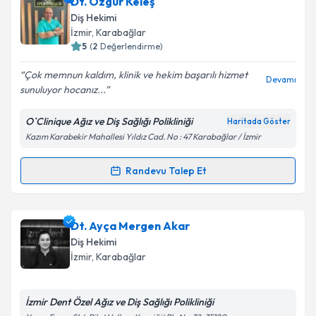
Dt. Görkem Kemal Osmay
için randevu takvimi
Dt. Özgür Keleş
talebi oluşturun. Size bu uzmandan randevu almanız
Diş Hekimi
için bir takvim hazırlandığında e-posta ile
İzmir
, Karabağlar
bilgilendireceğiz.
5
(
2
Değerlendirme)
E-posta Adresiniz
Çok memnun kaldım, klinik ve hekim başarılı hizmet
Devamı
sunuluyor hocanız...
O`Clinique Ağız ve Diş Sağlığı Polikliniği
Haritada Göster
Kazım Karabekir Mahallesi Yıldız Cad. No : 47 Karabağlar / İzmir
Kişisel verilerimin işlenmesine ilişkin
Aydınlatma
Metni
'ni okudum ve kişisel verilerimin belirtilen
kapsamda işlenmesini kabul ediyorum.
Randevu Talep Et
Randevu Takvimi Talebi
Takvim Talebini Gönder
Dt. Özgür Keleş
için randevu takvimi talebi oluşturun.
Dt. Ayça Mergen Akar
Size bu uzmandan randevu almanız için bir takvim
Diş Hekimi
hazırlandığında e-posta ile bilgilendireceğiz.
İzmir
, Karabağlar
E-posta Adresiniz
İzmir Dent Özel Ağız ve Diş Sağlığı Polikliniği