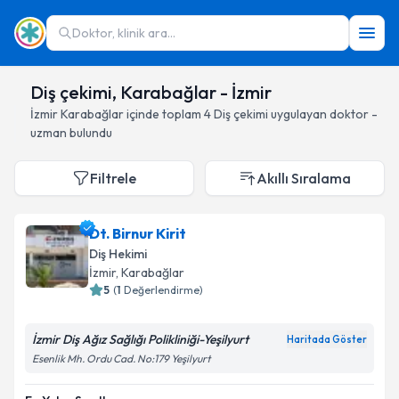
Doktor, klinik ara...
Diş çekimi, Karabağlar - İzmir
İzmir
Karabağlar
içinde toplam
4
Diş çekimi
uygulayan doktor -
uzman bulundu
Filtrele
Akıllı Sıralama
Dt. Birnur Kirit
Diş Hekimi
İzmir
, Karabağlar
5
(
1
Değerlendirme)
İzmir Diş Ağız Sağlığı Polikliniği-Yeşilyurt
Haritada Göster
Esenlik Mh. Ordu Cad. No:179 Yeşilyurt