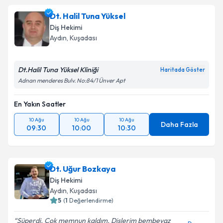
Dt. Halil Tuna Yüksel
Diş Hekimi
Aydın
, Kuşadası
Dt.Halil Tuna Yüksel Kliniği
Haritada Göster
Adnan menderes Bulv. No:84/1 Ünver Apt
En Yakın Saatler
10 Ağu
10 Ağu
10 Ağu
Daha Fazla
09:30
10:00
10:30
Dt. Uğur Bozkaya
Diş Hekimi
Aydın
, Kuşadası
5
(
1
Değerlendirme)
Süperdi. Çok memnun kaldım. Dişlerim bembeyaz