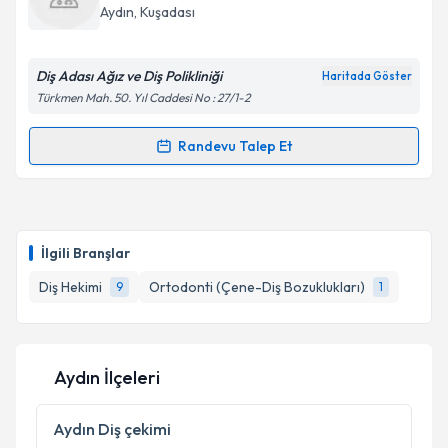
takvim hazırlandığında e-posta ile bilgilendireceğiz.
Aydın
, Kuşadası
E-posta Adresiniz
Diş Adası Ağız ve Diş Polikliniği
Haritada Göster
Türkmen Mah. 50. Yıl Caddesi No : 27/1-2
Kişisel verilerimin işlenmesine ilişkin
Aydınlatma
Randevu Talep Et
Randevu Takvimi Talebi
Metni
'ni okudum ve kişisel verilerimin belirtilen
kapsamda işlenmesini kabul ediyorum.
Dt. Süleyman Mert Çizmeci
için randevu takvimi
talebi oluşturun. Size bu uzmandan randevu almanız
Takvim Talebini Gönder
İlgili Branşlar
için bir takvim hazırlandığında e-posta ile
bilgilendireceğiz.
Diş Hekimi
Ortodonti (Çene-Diş Bozuklukları)
9
1
E-posta Adresiniz
Aydın İlçeleri
Kişisel verilerimin işlenmesine ilişkin
Aydınlatma
Aydın
Diş çekimi
Metni
'ni okudum ve kişisel verilerimin belirtilen