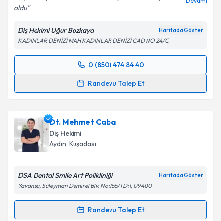
Devamı
oldu
Diş Hekimi Uğur Bozkaya
Haritada Göster
KADINLAR DENİZİ MAH KADINLAR DENİZİ CAD NO 24/C
0 (850) 474 84 40
Randevu Takvimi Talebi
Randevu Talep Et
Dt. Uğur Bozkaya
için randevu takvimi talebi
oluşturun. Size bu uzmandan randevu almanız için bir
Dt. Mehmet Caba
takvim hazırlandığında e-posta ile bilgilendireceğiz.
Diş Hekimi
E-posta Adresiniz
Aydın
, Kuşadası
DSA Dental Smile Art Polikliniği
Haritada Göster
Yavansu, Süleyman Demirel Blv. No:155/1 D:1, 09400
Kişisel verilerimin işlenmesine ilişkin
Aydınlatma
Metni
'ni okudum ve kişisel verilerimin belirtilen
Randevu Talep Et
kapsamda işlenmesini kabul ediyorum.
Randevu Takvimi Talebi