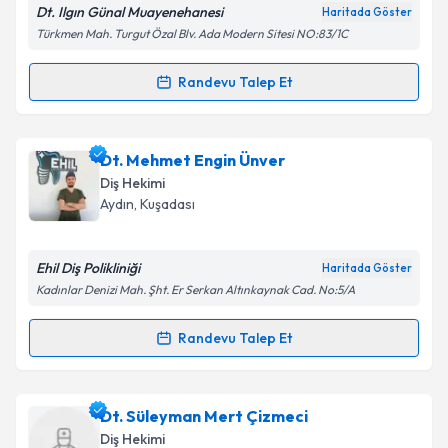
Dt. Ilgın Günal Muayenehanesi
Haritada Göster
Türkmen Mah. Turgut Özal Blv. Ada Modern Sitesi NO:83/1C
Kişisel verilerimin işlenmesine ilişkin
Aydınlatma
Metni
'ni okudum ve kişisel verilerimin belirtilen
kapsamda işlenmesini kabul ediyorum.
Randevu Talep Et
Randevu Takvimi Talebi
Takvim Talebini Gönder
Dt. Ilgın Günal
için randevu takvimi talebi oluşturun.
Dt. Mehmet Engin Ünver
Size bu uzmandan randevu almanız için bir takvim
Diş Hekimi
hazırlandığında e-posta ile bilgilendireceğiz.
Aydın
, Kuşadası
E-posta Adresiniz
Ehil Diş Polikliniği
Haritada Göster
Kadınlar Denizi Mah. Şht. Er Serkan Altınkaynak Cad. No:5/A
Kişisel verilerimin işlenmesine ilişkin
Aydınlatma
Randevu Talep Et
Randevu Takvimi Talebi
Metni
'ni okudum ve kişisel verilerimin belirtilen
kapsamda işlenmesini kabul ediyorum.
Dt. Mehmet Engin Ünver
için randevu takvimi talebi
Dt. Süleyman Mert Çizmeci
oluşturun. Size bu uzmandan randevu almanız için bir
Takvim Talebini Gönder
Diş Hekimi