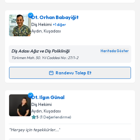
Takvim Talebini Gönder
Dt. Mehmet Caba
için randevu takvimi talebi
Dt. Orhan Babayiğit
oluşturun. Size bu uzmandan randevu almanız için bir
Diş Hekimi
+
1
diğer
takvim hazırlandığında e-posta ile bilgilendireceğiz.
Aydın
, Kuşadası
E-posta Adresiniz
Diş Adası Ağız ve Diş Polikliniği
Haritada Göster
Türkmen Mah. 50. Yıl Caddesi No : 27/1-2
Kişisel verilerimin işlenmesine ilişkin
Aydınlatma
Randevu Talep Et
Randevu Takvimi Talebi
Metni
'ni okudum ve kişisel verilerimin belirtilen
kapsamda işlenmesini kabul ediyorum.
Dt. Orhan Babayiğit
için randevu takvimi talebi
Dt. Ilgın Günal
oluşturun. Size bu uzmandan randevu almanız için bir
Takvim Talebini Gönder
Diş Hekimi
takvim hazırlandığında e-posta ile bilgilendireceğiz.
Aydın
, Kuşadası
5
(
1
Değerlendirme)
E-posta Adresiniz
Herşey için teşekkürler...