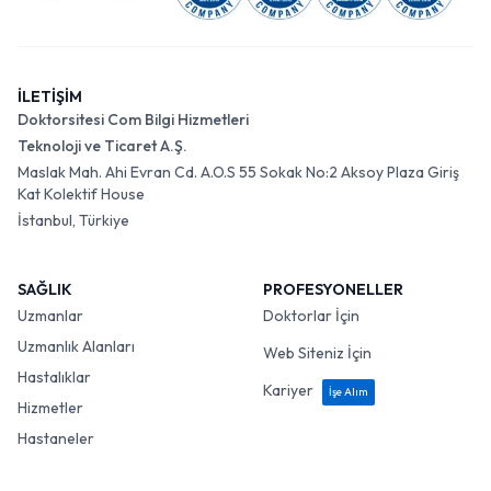
İLETİŞİM
Doktorsitesi Com Bilgi Hizmetleri
Teknoloji ve Ticaret A.Ş.
Maslak Mah. Ahi Evran Cd. A.O.S 55 Sokak No:2 Aksoy Plaza Giriş
Kat Kolektif House
İstanbul, Türkiye
SAĞLIK
PROFESYONELLER
Uzmanlar
Doktorlar İçin
Uzmanlık Alanları
Web Siteniz İçin
Hastalıklar
Kariyer
İşe Alım
Hizmetler
Hastaneler