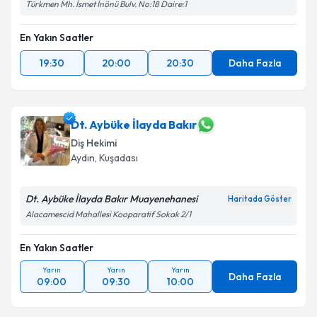
Türkmen Mh. İsmet İnönü Bulv. No:18 Daire:1
En Yakın Saatler
19:30
20:00
20:30
Daha Fazla
Dt. Aybüke İlayda Bakır
Diş Hekimi
Aydın
, Kuşadası
Dt. Aybüke İlayda Bakır Muayenehanesi
Haritada Göster
Alacamescid Mahallesi Kooparatif Sokak 2/1
En Yakın Saatler
Yarın
Yarın
Yarın
Daha Fazla
09:00
09:30
10:00