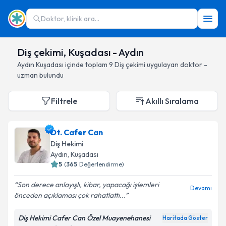
Doktor, klinik ara...
Diş çekimi, Kuşadası - Aydın
Aydın
Kuşadası
içinde toplam
9
Diş çekimi
uygulayan doktor -
uzman bulundu
Filtrele
Akıllı Sıralama
Dt. Cafer Can
Diş Hekimi
Aydın
, Kuşadası
5
(
365
Değerlendirme)
Son derece anlayışlı, kibar, yapacağı işlemleri
Devamı
önceden açıklaması çok rahatlattı...
Diş Hekimi Cafer Can Özel Muayenehanesi
Haritada Göster